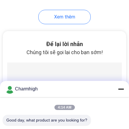
10
Xem thêm
Phụ kiện SMT
Để lại lời nhắn
Chúng tôi sẽ gọi lại cho bạn sớm!
6
Máy hàn sóng
Charmhigh
4:14 AM
Good day, what product are you looking for?