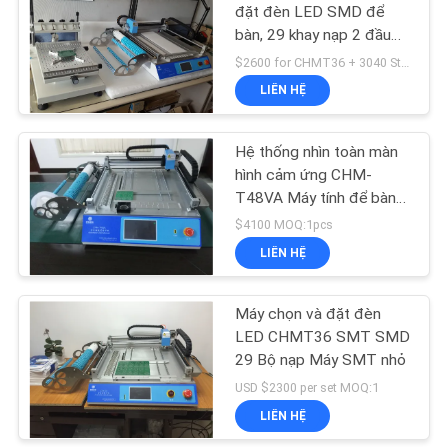
ĐỒ
đặt đèn LED SMD để
bàn, 29 khay nạp 2 đầu
TRANG
19
Máy SMT nhỏ
$2600 for CHMT36 + 3040 Stencil printer MOQ:1 đơn vị
WEB
Máy hái và đặt máy
LIÊN HỆ
SM
CHÍNH
Hệ thống nhìn toàn màn
hình cảm ứng CHM-
SÁCH
T48VA Máy tính để bàn
BẢO
SMT Chọn và đặt Máy
$4100 MOQ:1pcs
MẬT
PNP Máy SMT nhỏ CE
LIÊN HỆ
8
Dây chuyền lắp ráp
Máy chọn và đặt đèn
LED CHMT36 SMT SMD
PCB
29 Bộ nạp Máy SMT nhỏ
USD $2300 per set MOQ:1
LIÊN HỆ