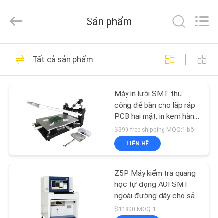
©
2016
-
Sản phẩm
2026
CHARMHIGH
TECHNOLOGY
LIMITED.
TRANG
All
74
Rights
Tất cả sản phẩm
Reserved.
CHỦ
Máy móc và đặt
máy móc
Máy in lưới SMT thủ
CÁC
công để bàn cho lắp ráp
SẢN
PCB hai mặt, in kem hàn
300×400mm
PHẨM
$390 free shipping MOQ:1 bộ
LIÊN HỆ
37
VIDEO
Dây chuyền sản xuất
Z5P Máy kiểm tra quang
học tự động AOI SMT
VỀ
SMT
ngoài đường dây cho sản
xuất điện tử sản xuất
CHÚNG
$11800 MOQ:1