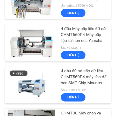
LIÊN
chọn và đặt mặt bàn
Unit price: $5000 MOQ:1
HỆ
LIÊN HỆ
VỚI
21
CHÚNG
4 đầu Máy cấp liệu 60 cái
Bộ nạp SMT
TÔI
CHMT560P4 Máy cấp
liệu khí nén của Yamaha
Charmhigh SMT Máy
$6250 MOQ:1
TIN
chọn và đặt
LIÊN HỆ
TỨC
4 đầu 60 bộ cấp dữ liệu
21
SHOPPING
CHMT560P4 máy tính để
bàn SMT Chip Mounter
ON
Máy SMT nhỏ
SMD Pick and Place
$5600 USD MOQ:1
LINE
Machine
LIÊN HỆ
SƠ
CHMT36 Máy chọn và