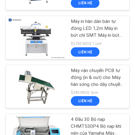
PCB
LIÊN HỆ
TÔI
Máy in hàn dán bán tự
CHUYẾN
23
động LED 1,2m Máy in
THAM
bút chì SMT Máy in bút
Máy in stear
chì SMT
QUAN
$2780 MOQ:1 unit
LIÊN HỆ
NHÀ
MÁY
Máy vận chuyển PCB tự
động (in & out) cho Máy
KIỂM
hàn sóng cho dây chuyền
34
lắp ráp PCB DIP
$280 MOQ:1pcs
SOÁT
LIÊN HỆ
CHẤT
Lò nướng Reflow
LƯỢNG
4 Đầu 30 Bộ nạp
CHMT530P4 Bộ nạp khí
nén của Yamaha Máy