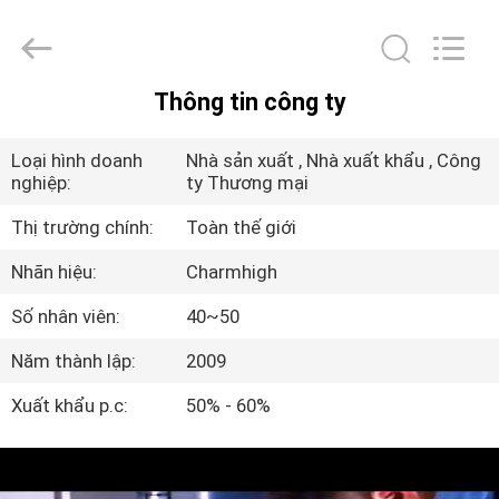
©
2016
-
2026
CHARMHIGH
TECHNOLOGY
Thông tin công ty
LIMITED.
TRANG
All
Rights
Reserved.
CHỦ
Loại hình doanh
Nhà sản xuất , Nhà xuất khẩu , Công
nghiệp:
ty Thương mại
CÁC
Thị trường chính:
Toàn thế giới
SẢN
Nhãn hiệu:
Charmhigh
PHẨM
Số nhân viên:
40~50
Năm thành lập:
2009
VIDEO
Xuất khẩu p.c:
50% - 60%
VỀ
CHÚNG