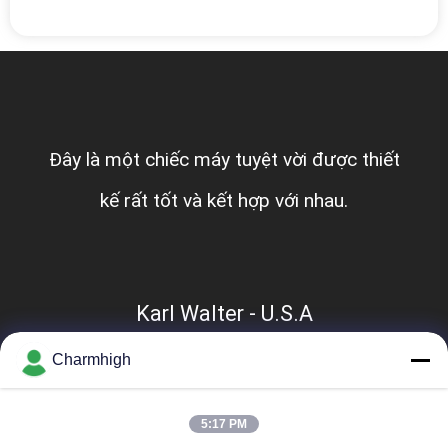
ĐỒ
TRANG
WEB
CHÍNH
Đây là một chiếc máy tuyệt vời được thiết
SÁCH
kế rất tốt và kết hợp với nhau.
BẢO
MẬT
Karl Walter - U.S.A
Charmhigh
5:17 PM