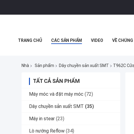
TRANG CHỦ
CÁC SẢN PHẨM
VIDEO
VỀ CHÚNG 
MUA SẮM TRỰC TUYẾN
Nhà
Sản phẩm
Dây chuyền sản xuất SMT
T962C Cửa
TẤT CẢ SẢN PHẨM
Máy móc và đặt máy móc
(72)
Dây chuyền sản xuất SMT
(35)
Máy in stear
(23)
Lò nướng Reflow
(34)