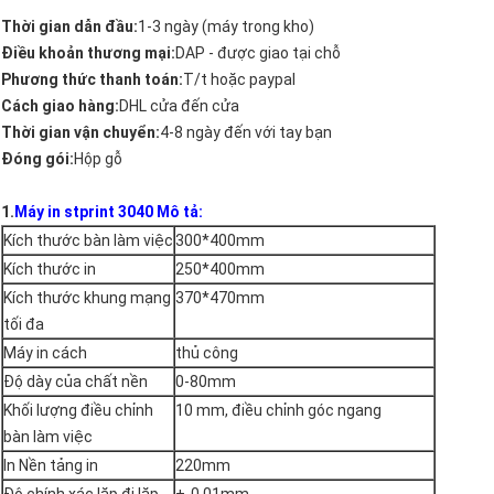
Thời gian dẫn đầu:
1-3 ngày (máy trong kho)
Điều khoản thương mại:
DAP - được giao tại chỗ
Phương thức thanh toán:
T/t hoặc paypal
Cách giao hàng:
DHL cửa đến cửa
Thời gian vận chuyển:
4-8 ngày đến với tay bạn
Đóng gói:
Hộp gỗ
1.
Máy in stprint 3040 Mô tả:
Kích thước bàn làm việc
300*400mm
Kích thước in
250*400mm
Kích thước khung mạng
370*470mm
tối đa
Máy in cách
thủ công
Độ dày của chất nền
0-80mm
Khối lượng điều chỉnh
10 mm, điều chỉnh góc ngang
bàn làm việc
In Nền tảng in
220mm