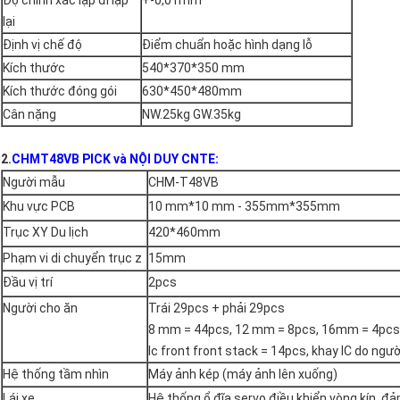
Độ chính xác lặp đi lặp
+-0,01mm
lại
Định vị chế độ
Điểm chuẩn hoặc hình dạng lỗ
Kích thước
540*370*350 mm
Kích thước đóng gói
630*450*480mm
Cân nặng
NW.25kg GW.35kg
2.
CHMT48VB PICK và NỘI DUY CNTE:
Người mẫu
CHM-T48VB
Khu vực PCB
10 mm*10 mm - 355mm*355mm
Trục XY Du lịch
420*460mm
Phạm vi di chuyển trục z
15mm
Đầu vị trí
2pcs
Người cho ăn
Trái 29pcs + phải 29pcs
8 mm = 44pcs, 12 mm = 8pcs, 16mm = 4pcs
Ic front front stack = 14pcs, khay IC do ngư
Hệ thống tầm nhìn
Máy ảnh kép (máy ảnh lên xuống)
Lái xe
Hệ thống ổ đĩa servo điều khiển vòng kín, đ