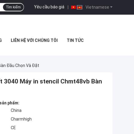
Yêu cầu báo giá
|
Vietnamese
Tìm kiếm
G
LIÊN HỆ VỚI CHÚNG TÔI
TIN TỨC
Bàn Đầu Chọn Và Đặt
 3040 Máy in stencil Chmt48vb Bàn
 sản phẩm:
China
Charmhigh
CE