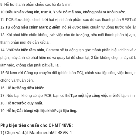
9. Hỗ trợ thành phần chiều cao tối đa 5 mm.
10.
Điều khiển vòng kín, trục X, Y với bộ mã hóa, không phải ra khỏi bước.
11. PCB được hiệu chỉnh bởi hai vị trí thành phần, sau đó các thành phần REST s
12.
Tự động hiệu chỉnh Mark 2 điểm
, nó sẽ được hiệu chuẩn tự động trước mỗi l
13. Khi phát hiện chân không, với việc cho ăn tự động, nếu một thành phần bị vẹo
thành phần mới để gắn kết lại.
14. Với
Phát hiện tầm nhìn
, Camera sẽ tự động tạo góc thành phần hiệu chỉnh và 
phận, máy ảnh sẽ phát hiện nó và quay lại để chọn lại, 3 lần không chọn, máy sẽ bá
làm việc, không cần phải bắt đầu lại.
15.
Đi kèm với Công cụ chuyển đổi (phiên bản PC), chỉnh sửa tệp công việc trong 
chóng và thuận tiện.
16. Hỗ trợ
Bảng điều khiển.
17. Nếu bạn không có tệp PCB, bạn có thể
Tạo một tệp công việc mới
để lập trình
18. Hỗ trợ
bước duy nhất.
19. Hỗ trợ
Cắt băng/ vật liệu khối/ vật liệu ống.
Phụ kiện tiêu chuẩn cho CHMT48VB:
1) Chọn và đặt MachinechMT48VB: 1