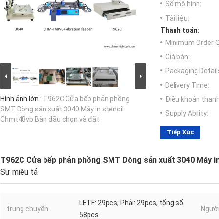
Số mô hình:
Tài liệu:
Thanh toán:
Minimum Order Q
Giá bán:
Packaging Detail
Delivery Time:
Hình ảnh lớn :
T962C Cửa bếp phản phồng
Điều khoản thanh
SMT Dòng sản xuất 3040 Máy in stencil
Supply Ability:
Chmt48vb Bàn đầu chọn và đặt
Tiếp Xúc
T962C Cửa bếp phản phồng SMT Dòng sản xuất 3040 Máy in
Sự miêu tả
LETF: 29pcs; Phải: 29pcs, tổng số
trung chuyển:
Người
58pcs