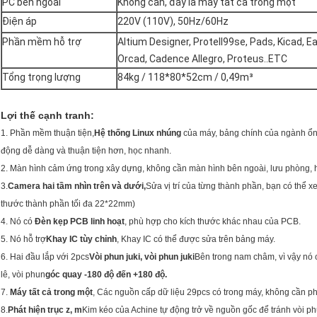
PC bên ngoài
Không cần, đây là máy tất cả trong một
Điện áp
220V (110V), 50Hz/60Hz
Phần mềm hỗ trợ
Altium Designer, Protell99se, Pads, Kicad, E
Orcad, Cadence Allegro, Proteus..ETC
Tổng trọng lượng
84kg / 118*80*52cm / 0,49m³
Lợi thế cạnh tranh:
1. Phần mềm thuận tiện,
Hệ thống Linux nhúng
của máy, bảng chính của ngành ổn 
động dễ dàng và thuận tiện hơn, học nhanh.
2. Màn hình cảm ứng trong xây dựng, không cần màn hình bên ngoài, lưu phòng, h
3.
Camera hai tầm nhìn trên và dưới,
Sửa vị trí của từng thành phần, bạn có thể 
thước thành phần tối đa 22*22mm)
4. Nó có
Đèn kẹp PCB linh hoạt
, phù hợp cho kích thước khác nhau của PCB.
5. Nó hỗ trợ
Khay IC tùy chỉnh
, Khay IC có thể được sửa trên bảng máy.
6. Hai đầu lắp với 2pcs
Vòi phun juki, vòi phun juki
Bên trong nam châm, vì vậy nó 
lê, vòi phun
góc quay -180 độ đến +180 độ.
7.
Máy tất cả trong một
, Các nguồn cấp dữ liệu 29pcs có trong máy, không cần p
8.
Phát hiện trục z, m
Kim kéo của Achine tự động trở về nguồn gốc để tránh vòi ph