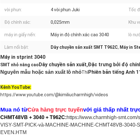
vòi phun:
4 vòi phun Juki
Tốc đ
Độ chính xác:
0,025mm
Khu v
máy in giấy nến:
Máy in độ chính xác cao 3040
lò nướ
Làm nổi bật:
Dây chuyền sản xuất SMT T962C
,
Máy in St
Máy in stprint 3040
Dây chuyền sản xuất,
Đặc trưng bởi độ chín
SMT nhỏ nâng cao
Phiên bản tiếng Anh 
Nguyên mẫu hoặc sản xuất lô nhỏ
Thì
Kênh YouTube:
https://www.youtube.com/@kimiliucharmhigh/videos
Mua nó từ
Cửa hàng trực tuyến
với giá thấp nhất trực
CHMT48VB + 3040 + T962C:
https://www.charmhigh-smt.com/
VISY-SMT-PICK-và-MACHINE-MACHINE-CHMT48VB-3040-
EVEN.HTM