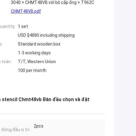
3040 + CHMT48VB với bộ cấp ống + T962C
CHMT48VB.pdf
uantity:
1 set
USD $4880 including shipping
s:
Standard wooden box
1-3 working days
 toán:
T/T, Western Union
100 per month
 stencil Chmt48vb Bàn đầu chọn và đặt
2pcs
 đứng đầu vị trí: