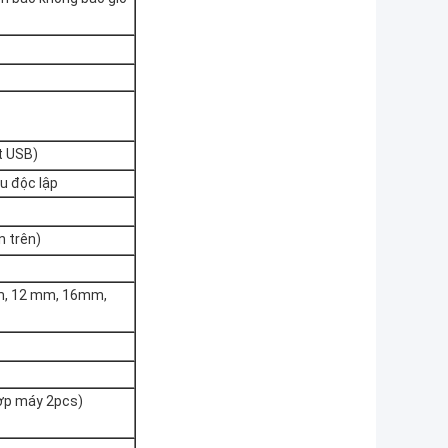
t USB)
u độc lập
 trên)
mm, 12 mm, 16mm,
hợp máy 2pcs)