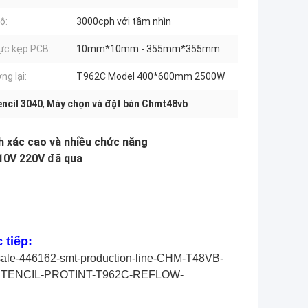
ộ:
3000cph với tầm nhìn
ực kẹp PCB:
10mm*10mm - 355mm*355mm
ng lại:
T962C Model 400*600mm 2500W
encil 3040
,
Máy chọn và đặt bàn Chmt48vb
h xác cao và nhiều chức năng
110V 220V đã qua
 tiếp:
sale-446162-smt-production-line-CHM-T48VB-
STENCIL-PROTINT-T962C-REFLOW-