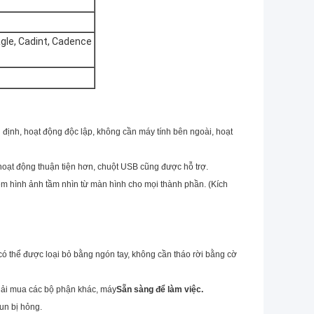
agle, Cadint, Cadence
định, hoạt động độc lập, không cần máy tính bên ngoài, hoạt
oạt động thuận tiện hơn, chuột USB cũng được hỗ trợ.
xem hình ảnh tầm nhìn từ màn hình cho mọi thành phần. (
Kích
có thể được loại bỏ bằng ngón tay, không cần tháo rời bằng cờ
hải mua các bộ phận khác, máy
Sẵn sàng để làm việc.
un bị hỏng.