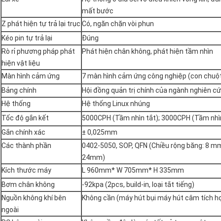
mất bước
Z phát hiện tự trả lại trục
Có, ngăn chặn vòi phun
Kéo pin tự trả lại
Đúng
Rò rỉ phương pháp phát
Phát hiện chân không, phát hiện tầm nhìn
hiện vật liệu
Màn hình cảm ứng
7 màn hình cảm ứng công nghiệp (con chuộ
Bảng chính
Hội đồng quản trị chính của ngành nghiên cứ
Hệ thống
Hệ thống Linux nhúng
Tốc độ gắn kết
5000CPH (Tầm nhìn tắt); 3000CPH (Tầm nhìn
Gắn chính xác
± 0,025mm
Các thành phần
0402-5050, SOP, QFN (Chiều rộng băng: 8 
24mm)
Kích thước máy
L 960mm* W 705mm* H 335mm
Bơm chân không
-92kpa (2pcs, build-in, loại tắt tiếng)
Nguồn không khí bên
Không cần (máy hút bụi máy hút câm tích 
ngoài