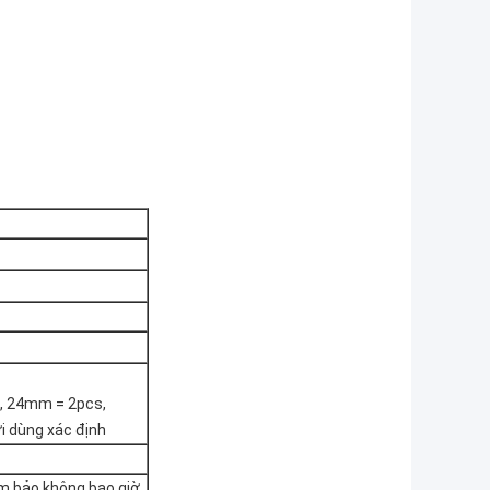
, 24mm = 2pcs,
ời dùng xác định
ảm bảo không bao giờ