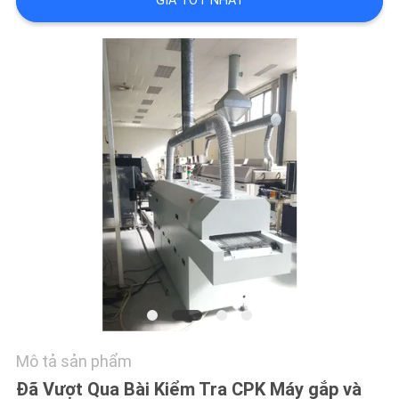
LIÊN
GIÁ TỐT NHẤT
HỆ
VỚI
CHÚNG
TÔI
TIN
TỨC
SHOPPING
ON
LINE
Mô tả sản phẩm
SƠ
Đã Vượt Qua Bài Kiểm Tra CPK Máy gắp và