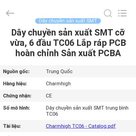
©
2016
-
2026
CHARMHIGH
Dây chuyền sản xuất SMT
TECHNOLOGY
LIMITED.
Dây chuyền sản xuất SMT cỡ
TRANG
All
Rights
Reserved.
vừa, 6 đầu TC06 Lắp ráp PCB
CHỦ
hoàn chỉnh Sản xuất PCBA
CÁC
SẢN
Nguồn gốc:
Trung Quốc
PHẨM
Hàng hiệu:
Charmhigh
Chứng nhận:
CE
VIDEO
Số mô hình:
Dây chuyền sản xuất SMT trung bình
TC06
VỀ
Tài liệu:
Charmhigh TC06 - Catalog.pdf
CHÚNG