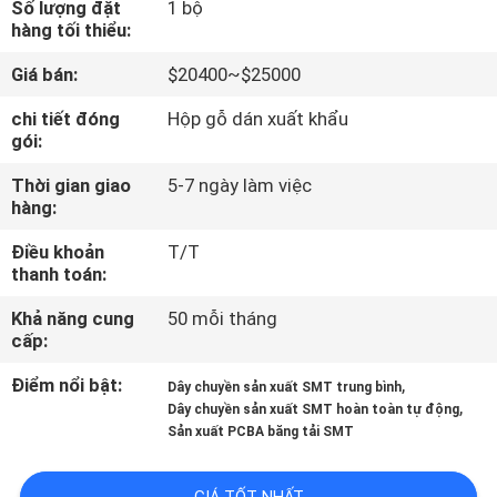
Số lượng đặt
1 bộ
TÔI
hàng tối thiểu:
Giá bán:
$20400~$25000
CHUYẾN
chi tiết đóng
Hộp gỗ dán xuất khẩu
THAM
gói:
QUAN
Thời gian giao
5-7 ngày làm việc
NHÀ
hàng:
MÁY
Điều khoản
T/T
thanh toán:
KIỂM
Khả năng cung
50 mỗi tháng
cấp:
SOÁT
CHẤT
Điểm nổi bật:
,
Dây chuyền sản xuất SMT trung bình
,
Dây chuyền sản xuất SMT hoàn toàn tự động
LƯỢNG
Sản xuất PCBA băng tải SMT