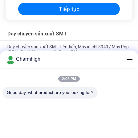
Tiếp tục
Dây chuyền sản xuất SMT
Dây chuyền sản xuất SMT tiên tiến, Máy in chì 3040 / Máy Pnp
CHMT48VB / Lò nướng Reflow T961
Charmhigh
Tổng chiều dài 3,5m Độ chính xác cao SMT nhỏ dây chuyền
sản xuất 0201, BGA, 144 pin IC
2:03 PM
Dây chuyền lắp ráp PCB hoàn toàn tự động hiệu suất cao cho
sản xuất điện tử
Good day, what product are you looking for?
Danh mục phổ biến
Tất cả
các
Máy Móc Và Đặt 
Dây Chuyền Sản 
Máy Móc
Xuất SMT