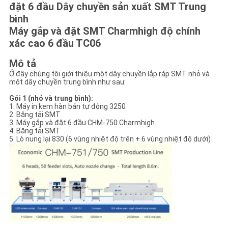
ĐỒ
đặt 6 đầu Dây chuyền sản xuất SMT Trung
bình
TRANG
Máy gắp và đặt SMT Charmhigh độ chính
WEB
xác cao 6 đầu TC06
Mô tả
CHÍNH
Ở đây chúng tôi giới thiệu một dây chuyền lắp ráp SMT nhỏ và
một dây chuyền trung bình như sau:
SÁCH
Gói 1 (nhỏ và trung bình):
BẢO
1. Máy in kem hàn bán tự động 3250
2. Băng tải SMT
3. Máy gắp và đặt 6 đầu CHM-750 Charmhigh
MẬT
4. Băng tải SMT
5. Lò nung lại 830 (6 vùng nhiệt độ trên + 6 vùng nhiệt độ dưới)