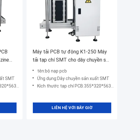
 PCB
Máy tải PCB tự động K1-250 Máy
zine
tải tạp chí SMT cho dây chuyền sản
ráp SMT
xuất SMT
tên:bộ nạp pcb
uất SMT
Ứng dụng:Dây chuyền sản xuất SMT
 (miễn phí)
Kích thước tạp chí PCB:355*320*563mm (miễn phí)
LIÊN HỆ VỚI BÂY GIỜ