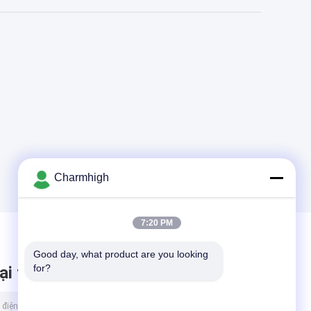
Charmhigh
7:20 PM
Good day, what product are you looking 
for?
ại tin nhắn