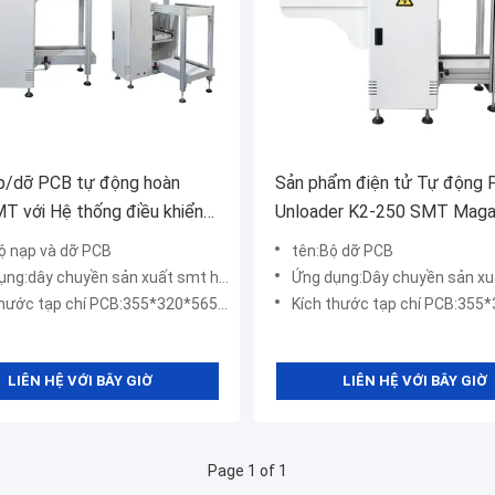
p/dỡ PCB tự động hoàn
Sản phẩm điện tử Tự động
T với Hệ thống điều khiển
Unloader K2-250 SMT Maga
Tương thích Giao diện
Loader cho dây chuyền lắp 
ộ nạp và dỡ PCB
tên:Bộ dỡ PCB
A
:dây chuyền sản xuất smt hoàn toàn tự động
Ứng dụng:Dây chuyền sản x
p chí PCB:355*320*565mm; 460*400*565mm; 535*460*565mm, 648*530*568mm
Kích thước tạp chí PCB:355*320*563mm
LIÊN HỆ VỚI BÂY GIỜ
LIÊN HỆ VỚI BÂY GIỜ
Page 1 of 1