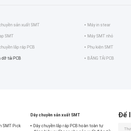
chuyền sản xuất SMT
Máy in stear
nạp SMT
Máy SMT nhỏ
chuyền lắp ráp PCB
Phụ kiện SMT
h dỡ tải PCB
BĂNG TẢI PCB
Để l
Dây chuyền sản xuất SMT
àn SMT Pick
Dây chuyền lắp ráp PCB hoàn toàn tự