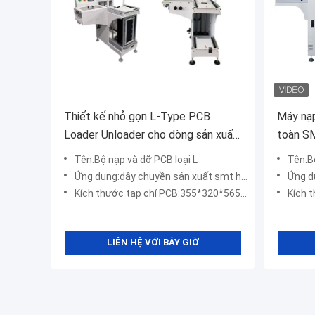
Thiết kế nhỏ gọn L-Type PCB
Máy nạ
Loader Unloader cho dòng sản xuất
toàn SM
tải tạp chí SMT
PLC và 
Tên:Bộ nạp và dỡ PCB loại L
Tên:B
SMEM
Ứng dụng:dây chuyền sản xuất smt hoàn toàn tự động
Ứng dụng
Kích thước tạp chí PCB:355*320*565mm; 460*400*565mm;
Kích thước tạ
LIÊN HỆ VỚI BÂY GIỜ