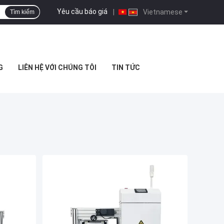
Yêu cầu báo giá
|
Vietnamese
Tìm kiếm
G
LIÊN HỆ VỚI CHÚNG TÔI
TIN TỨC