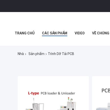
TRANG CHỦ
CÁC SẢN PHẨM
VIDEO
VỀ CHÚNG 
MUA SẮM TRỰC TUYẾN
Nhà
Sản phẩm
Trình Dỡ Tải PCB