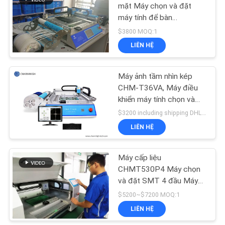
ĐỒ
mặt Máy chọn và đặt
máy tính để bàn
TRANG
19
Charmhigh SMT
$3800 MOQ:1
WEB
Máy hái và đặt máy
LIÊN HỆ
SM
CHÍNH
Máy ảnh tầm nhìn kép
CHM-T36VA, Máy điều
SÁCH
khiển máy tính chọn và
BẢO
đặt SMT Chmt36va
$3200 including shipping DHL MOQ:1
MẬT
LIÊN HỆ
8
Dây chuyền lắp ráp
Máy cấp liệu
CHMT530P4 Máy chọn
PCB
và đặt SMT 4 đầu Máy
cấp liệu Yamaha
$5200~$7200 MOQ:1
LIÊN HỆ