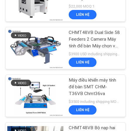
LIÊN
$22,000 MOQ:1
HỆ
LIÊN HỆ
VỚI
21
CHÚNG
CHMT48VB Dual Side 58
Bộ nạp SMT
TÔI
Feeders 2 Camera Máy
tính để bàn Máy chọn và
đặt SMT
$3900 USD including shipping DHL MOQ:1 đơn vị
TIN
LIÊN HỆ
TỨC
Máy điều khiển máy tính
21
SHOPPING
để bàn SMT CHM-
T36VB Chmt36va
ON
Máy SMT nhỏ
$3500 including shipping MOQ:1
LINE
LIÊN HỆ
SƠ
CHMT48VB Bộ nạp hai