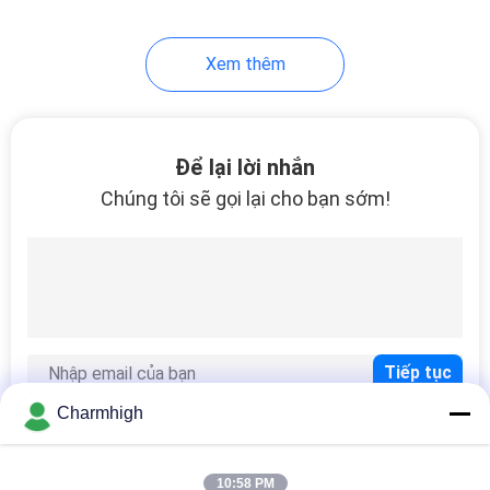
10
Xem thêm
Phụ kiện SMT
Để lại lời nhắn
Chúng tôi sẽ gọi lại cho bạn sớm!
6
Máy hàn sóng
Charmhigh
10:58 PM