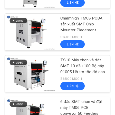
LIÊN HỆ
TÔI
Charmhigh TM08 PCBA
CHUYẾN
23
sản xuất SMT Chip
THAM
Mounter Placement
Máy in stear
Machine CPK≥1.0
QUAN
$26000 MOQ:1
LIÊN HỆ
NHÀ
MÁY
TS10 Máy chọn và đặt
SMT 10 đầu 100 Bộ cấp
KIỂM
01005 Hỗ trợ tốc độ cao
34
$35000 MOQ:1
SOÁT
LIÊN HỆ
CHẤT
Lò nướng Reflow
LƯỢNG
6 đầu SMT chọn và đặt
máy TM06 PCB
conveyor 60 Feeders