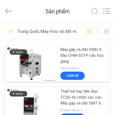
©
2016
-
Sản phẩm
2026
CHARMHIGH
TECHNOLOGY
LIMITED.
TRANG
All
74
Rights
Trung Quốc Máy móc và đặt máy móc
Reserved.
CHỦ
Máy móc và đặt
máy móc
Máy gắp và đặt SMD 4
CÁC
đầu CHM-551P cấu trúc
SẢN
gang
PHẨM
$9000 MOQ:1
LIÊN HỆ
37
VIDEO
Dây chuyền sản xuất
Thiết kế hẹp Mô-đun
TC06 độ chính xác cao
VỀ
SMT
Máy gắp và đặt SMT 6
đầu Hỗ trợ 01005
CHÚNG
$18000 MOQ:1