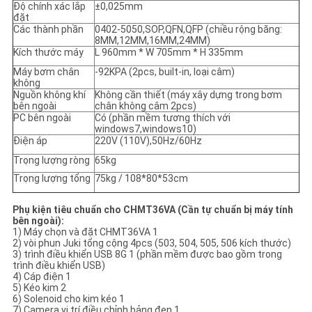
Độ chính xác lắp
±0,025mm
đặt
Các thành phần
0402-5050,SOP,QFN,QFP (chiều rộng băng:
8MM,12MM,16MM,24MM)
Kích thước máy
L 960mm * W 705mm * H 335mm
Máy bơm chân
-92KPA (2pcs, built-in, loại câm)
không
Nguồn không khí
Không cần thiết (máy xây dựng trong bơm
bên ngoài
chân không câm 2pcs)
PC bên ngoài
Có (phần mềm tương thích với
windows7,windows10)
Điện áp
220V (110V),50Hz/60Hz
Trọng lượng ròng
65kg
Trọng lượng tổng
75kg / 108*80*53cm
Phụ kiện tiêu chuẩn cho CHMT36VA (Cần tự chuẩn bị máy tính
bên ngoài):
1) Máy chọn và đặt CHMT36VA 1
2) vòi phun Juki tổng cộng 4pcs (503, 504, 505, 506 kích thước)
3) trình điều khiển USB 8G 1 (phần mềm được bao gồm trong
trình điều khiển USB)
4) Cáp điện 1
5) Kéo kim 2
6) Solenoid cho kim kéo 1
7) Camera vị trí điều chỉnh bảng đen 1