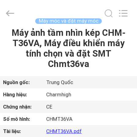
©
2016
-
2026
CHARMHIGH
Máy móc và đặt máy móc
TECHNOLOGY
LIMITED.
Máy ảnh tầm nhìn kép CHM-
TRANG
All
Rights
Reserved.
T36VA, Máy điều khiển máy
CHỦ
tính chọn và đặt SMT
CÁC
Chmt36va
SẢN
PHẨM
Nguồn gốc:
Trung Quốc
Hàng hiệu:
Charmhigh
VIDEO
Chứng nhận:
CE
Số mô hình:
CHMT36VA
VỀ
CHÚNG
Tài liệu:
CHMT36VA.pdf