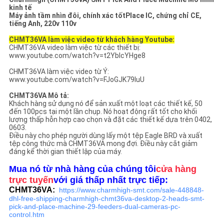
ĐỒ
kinh tế
Máy ảnh tầm nhìn đôi, chính xác tốt
Plac
e IC, chứng chỉ CE,
TRANG
tiếng Anh, 220v 110v
WEB
CHMT36VA làm việc video từ khách hàng Youtube:
CHMT36VA video làm việc từ các thiết bị:
www.youtube.com/watch?v=t2YbIcYHge8
CHÍNH
CHMT36VA làm việc video từ Ý:
www.youtube.com/watch?v=FJoGJK79luU
SÁCH
CHMT36VA Mô tả:
Khách hàng sử dụng nó để sản xuất một loạt các thiết kế, 50
BẢO
đến 100pcs tại một lần chụp. Nó hoạt động rất tốt cho khối
lượng thấp hỗn hợp cao chọn và đặt các thiết kế dựa trên 0402,
MẬT
0603.
Điều này cho phép người dùng lấy một tệp Eagle BRD và xuất
tệp công thức mà CHMT36VA mong đợi. Điều này cắt giảm
đáng kể thời gian thiết lập của máy.
Mua nó từ nhà hàng của chúng tôi
cửa hàng
trực tuyến
với giá thấp nhất trực tiếp:
CHMT36VA:
https://www.charmhigh-smt.com/sale-448848-
dhl-free-shipping-charmhigh-chmt36va-desktop-2-heads-smt-
pick-and-place-machine-29-feeders-dual-cameras-pc-
control.htm