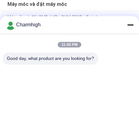
Máy móc và đặt máy móc
Máy gắp và đặt SMD 4 đầu CHM-551P cấu trúc gang
Charmhigh
Thiết kế hẹp Mô-đun TC06 độ chính xác cao Máy gắp và đặt
SMT 6 đầu Hỗ trợ 01005
11:45 PM
Charmhigh TM08 PCBA sản xuất SMT Chip Mounter
Placement Machine CPK≥1.0
Good day, what product are you looking for?
Danh mục phổ biến
Tất cả
các
Máy Móc Và Đặt 
Dây Chuyền Sản 
Máy Móc
Xuất SMT
Máy In Stear
Lò Nướng Reflow
Bộ Nạp SMT
Máy SMT Nhỏ