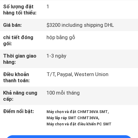
TÔI
Số lượng đặt
1
hàng tối thiểu:
CHUYẾN
Giá bán:
$3200 including shipping DHL
THAM
chi tiết đóng
hộp bằng gỗ
gói:
QUAN
NHÀ
Thời gian giao
1-3 ngày
hàng:
MÁY
Điều khoản
T/T, Paypal, Western Union
thanh toán:
KIỂM
Khả năng cung
100 mỗi tháng
SOÁT
cấp:
CHẤT
Điểm nổi bật:
,
Máy chọn và đặt CHMT36VA SMT
LƯỢNG
,
Máy lắp ráp SMT CHMT36VA
Máy chọn và đặt điều khiển PC SMT