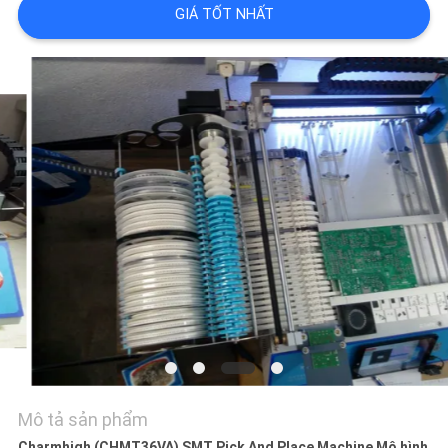
LIÊN
GIÁ TỐT NHẤT
HỆ
VỚI
CHÚNG
TÔI
TIN
TỨC
SHOPPING
ON
LINE
Mô tả sản phẩm
SƠ
Charmhigh (CHMT36VA) SMT Pick And Place Machine Mô hình