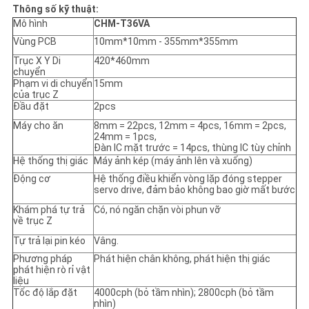
Thông số kỹ thuật:
Mô hình
CHM-T36VA
Vùng PCB
10mm*10mm - 355mm*355mm
Trục X Y Di
420*460mm
chuyển
Phạm vi di chuyển
15mm
của trục Z
Đầu đặt
2pcs
Máy cho ăn
8mm = 22pcs, 12mm = 4pcs, 16mm = 2pcs,
24mm = 1pcs,
Đàn IC mặt trước = 14pcs, thùng IC tùy chỉnh
Hệ thống thị giác
Máy ảnh kép (máy ảnh lên và xuống)
Động cơ
Hệ thống điều khiển vòng lặp đóng stepper
servo drive, đảm bảo không bao giờ mất bước
Khám phá tự trả
Có, nó ngăn chặn vòi phun vỡ
về trục Z
Tự trả lại pin kéo
Vâng.
Phương pháp
Phát hiện chân không, phát hiện thị giác
phát hiện rò rỉ vật
liệu
Tốc độ lắp đặt
4000cph (bỏ tầm nhìn); 2800cph (bỏ tầm
nhìn)