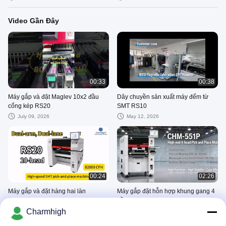
Video Gần Đây
00:33
00:38
Máy gắp và đặt Maglev 10x2 đầu
Dây chuyền sản xuất máy đếm từ
cổng kép RS20
SMT RS10
July 09, 2026
May 12, 2026
00:24
02:26
Máy gắp và đặt hàng hai làn
Máy gắp đặt hỗn hợp khung gang 4
Charmhigh RS20 Dual-arm
đầu CHM-551P
82000CPH
Charmhigh
April 27, 2026
April 27, 2026