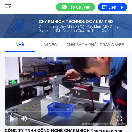
Trò Chuyện
Liên Hệ
CHARMHIGH TECHNOLOGY LIMITED
Chất Lượng Máy Móc Và Đặt Máy Móc, Dây Chuyền
Sản Xuất SMT Nhà Sản Xuất Từ Trung Quốc
NHÀ
VIDEO
DANH SÁCH PHÁT
TRANG WEB
CÔNG TY TNHH CÔNG NGHỆ CHARMHIGH Tham quan nhà