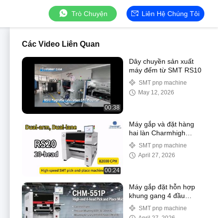
Trò Chuyện
Liên Hệ Chúng Tôi
Các Video Liên Quan
Dây chuyền sản xuất
máy đếm từ SMT RS10
SMT pnp machine
May 12, 2026
00:38
Máy gắp và đặt hàng
hai làn Charmhigh
RS20 Dual-arm
SMT pnp machine
82000CPH
April 27, 2026
00:24
Máy gắp đặt hỗn hợp
khung gang 4 đầu
CHM-551P
SMT pnp machine