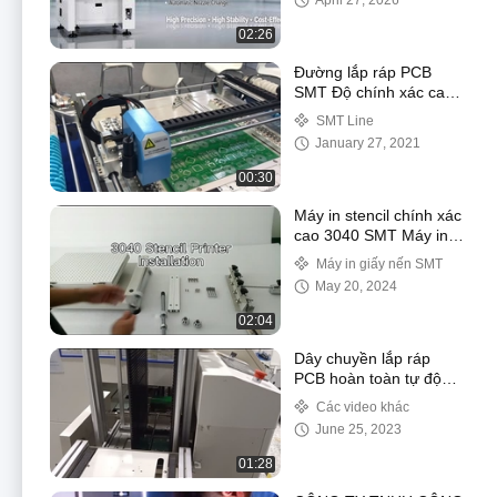
April 27, 2026
02:26
Đường lắp ráp PCB
SMT Độ chính xác cao
với bộ cấp độ rung
SMT Line
January 27, 2021
00:30
Máy in stencil chính xác
cao 3040 SMT Máy in
lụa SMT
Máy in giấy nến SMT
May 20, 2024
02:04
Dây chuyền lắp ráp
PCB hoàn toàn tự động
tại nhà máy Charmhigh
Các video khác
June 25, 2023
01:28