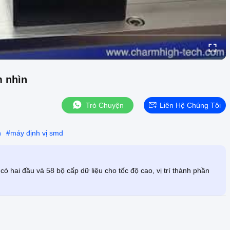
m nhìn
Trò Chuyện
Liên Hệ Chúng Tôi
n
#
máy định vị smd
ai đầu và 58 bộ cấp dữ liệu cho tốc độ cao, vị trí thành phần