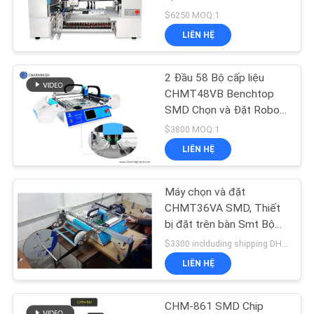
LIÊN
Charmhigh SMT Máy
$6250 MOQ:1
HỆ
chọn và đặt
LIÊN HỆ
VỚI
CHÚNG
2 Đầu 58 Bộ cấp liệu
TÔI
CHMT48VB Benchtop
SMD Chọn và Đặt Robot
Tất cả trong một Chip
$3800 MOQ:1
TIN
Mounter
LIÊN HỆ
TỨC
Máy chọn và đặt
SHOPPING
CHMT36VA SMD, Thiết
bị đặt trên bàn Smt Bộ
ON
nạp rung
$3300 inclduding shipping DHL MOQ:1pcs
LINE
LIÊN HỆ
SƠ
CHM-861 SMD Chip