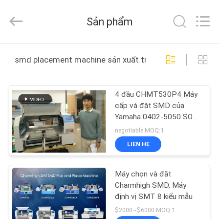
©
2016
-
Sản phẩm
2026
CHARMHIGH
TECHNOLOGY
LIMITED.
TRANG
All
Rights
smd placement machine sản xuất trực tuyến
Reserved.
CHỦ
4 đầu CHMT530P4 Máy
CÁC
cấp và đặt SMD của
SẢN
Yamaha 0402-5050 SOP
QFN
PHẨM
negotiable MOQ:1
LIÊN HỆ
VIDEO
Máy chọn và đặt
Charmhigh SMD, Máy
VỀ
định vị SMT 8 kiểu mẫu
CHÚNG
$2000~$6000 MOQ:1