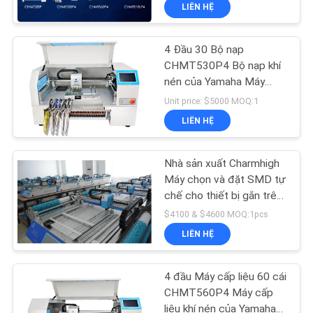
LIÊN HỆ
TÔI
4 Đầu 30 Bộ nạp
CHUYẾN
CHMT530P4 Bộ nạp khí
THAM
nén của Yamaha Máy
chọn và đặt mặt bàn
QUAN
Unit price: $5000 MOQ:1
LIÊN HỆ
NHÀ
MÁY
Nhà sản xuất Charmhigh
Máy chọn và đặt SMD tự
KIỂM
chế cho thiết bị gắn trên
bề mặt LED, SMD
$4100 & $4600 MOQ:1pcs
SOÁT
LIÊN HỆ
CHẤT
LƯỢNG
4 đầu Máy cấp liệu 60 cái
CHMT560P4 Máy cấp
liệu khí nén của Yamaha