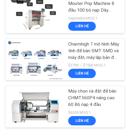
ĐỒ
Mouter Pnp Machine 8
đầu 100 bộ nạp Dây
TRANG
chuyền lắp ráp PCB
negotiable MOQ:1
WEB
LIÊN HỆ
CHÍNH
Charmhigh 7 mô hình Máy
tính để bàn SMT SMD và
SÁCH
máy đặt, máy lập bản đồ
BẢO
PCB nhỏ
$2700 ~ $7500 MOQ:1
MẬT
LIÊN HỆ
Máy chọn và đặt để bàn
CHMT560P4 nâng cao
60 Bộ nạp 4 đầu
$6200 MOQ:1
LIÊN HỆ