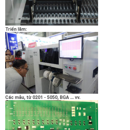
Triển lãm:
Các mẫu, từ 0201 - 5050, BGA ... vv.