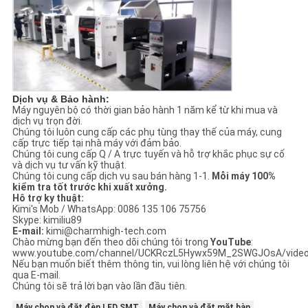
Dịch vụ & Bảo hành:
Máy nguyên bộ có thời gian bảo hành 1 năm kể từ khi mua và
dịch vụ trọn đời.
Chúng tôi luôn cung cấp các phụ tùng thay thế của máy, cung
cấp trực tiếp tại nhà máy với đảm bảo.
Chúng tôi cung cấp Q / A trực tuyến và hỗ trợ khắc phục sự cố
và dịch vụ tư vấn kỹ thuật.
Chúng tôi cung cấp dịch vụ sau bán hàng 1-1.
Mỗi máy 100%
kiểm tra tốt trước khi xuất xưởng.
Hô trợ ky thuật:
Kimi's Mob / WhatsApp: 0086 135 106 75756
Skype: kimiliu89
E-mail:
kimi@charmhigh-tech.com
Chào mừng bạn đến theo dõi chúng tôi trong
YouTube
:
www.youtube.com/channel/UCKRczL5Hywx59M_2SWGJOsA/vide
Nếu bạn muốn biết thêm thông tin, vui lòng liên hệ với chúng tôi
qua E-mail.
Chúng tôi sẽ trả lời bạn vào lần đầu tiên.
Máy chọn và đặt đèn LED SMT
Máy chọn và đặt mặt bàn