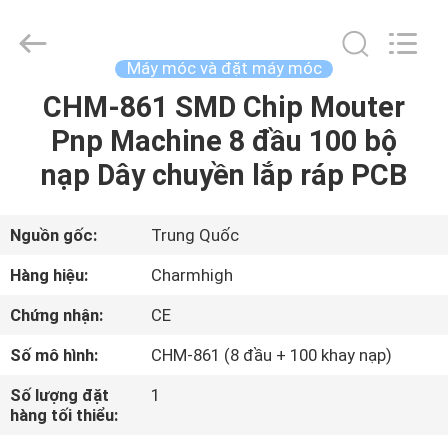
©
2016
-
2026
CHARMHIGH
Máy móc và đặt máy móc
TECHNOLOGY
LIMITED.
CHM-861 SMD Chip Mouter
TRANG
All
Rights
Reserved.
Pnp Machine 8 đầu 100 bộ
CHỦ
nạp Dây chuyền lắp ráp PCB
CÁC
SẢN
Nguồn gốc:
Trung Quốc
PHẨM
Hàng hiệu:
Charmhigh
Chứng nhận:
CE
VIDEO
Số mô hình:
CHM-861 (8 đầu + 100 khay nạp)
VỀ
Số lượng đặt
1
hàng tối thiểu:
CHÚNG