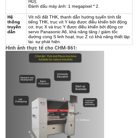
HD);
Đánh dấu máy ảnh: 1 megapixel * 2.
Hệ
Vít nối đất THK, thanh dẫn hướng tuyến tính tắt
thống
tiếng THK, trục vít Y kép được điều khiển bởi động
truyền
cơ, trục X và trục Y được điều khiển bởi động cơ
dẫn
servo Panasonic A6, khả năng tăng / giảm tốc
đường cong S linh hoạt, trục Z có khả năng thiết lập
lại- sự phát hiện.
Hình ảnh thực tế cho CHM-861: