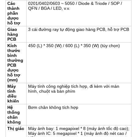
Các
0201/0402/0603 ~ 5050 / Diode & Triode / SOP /
thành
QFN / BGA / LED, v.v.
phần
được
hỗ trợ
Giao
3 cái đường ray tự động giao hàng PCB, hỗ trợ PCB
hàng
PCB
Kích
450 (L) * 350 (W) / 600 (L) * 350 (W) (tùy chọn)
thước
bình
thường
PCB
được
hỗ trợ
(mm)
Máy
Máy tính công nghiệp tích hợp, đi kèm với màn
tính
hình, chuột và bàn phím
điều
khiển
Hệ
Bơm chân không tích hợp
thống
chân
không
Thị giác
Máy ảnh bay: 1 megapixel * 8 (máy ảnh tốc độ cao);
Máy ảnh IC: 5 megapixel * 1 (máy ảnh độ nét cao /