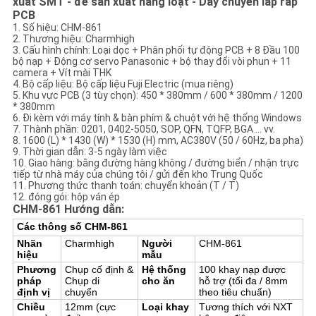
xuất SMT - để sản xuất hàng loạt - Dây chuyền lắp ráp
ĐỒ
PCB
1. Số hiệu: CHM-861
TRANG
2. Thương hiệu: Charmhigh
3. Cấu hình chính: Loại dọc + Phân phối tự động PCB + 8 Đầu 100
WEB
bộ nạp + Động cơ servo Panasonic + bộ thay đổi vòi phun + 11
camera + Vít mài THK
4. Bộ cấp liệu: Bộ cấp liệu Fuji Electric (mua riêng)
5. Khu vực PCB (3 tùy chọn): 450 * 380mm / 600 * 380mm / 1200
CHÍNH
* 380mm
6. Đi kèm với máy tính & bàn phím & chuột với hệ thống Windows
SÁCH
7. Thành phần: 0201, 0402-5050, SOP, QFN, TQFP, BGA ... vv.
8. 1600 (L) * 1430 (W) * 1530 (H) mm, AC380V (50 / 60Hz, ba pha)
BẢO
9. Thời gian dẫn: 3-5 ngày làm việc
10. Giao hàng: bằng đường hàng không / đường biển / nhận trực
MẬT
tiếp từ nhà máy của chúng tôi / gửi đến kho Trung Quốc
11. Phương thức thanh toán: chuyển khoản (T / T)
12. đóng gói: hộp ván ép
CHM-861 Hướng dẫn:
Các thông số CHM-861
Nhãn
Charmhigh
Người
CHM-861
hiệu
mẫu
Phương
Chụp cố định &
Hệ thống
100 khay nạp được
pháp
Chụp di
cho ăn
hỗ trợ (tối đa / 8mm
định vị
chuyển
theo tiêu chuẩn)
Chiều
12mm (cực
Loại khay
Tương thích với NXT