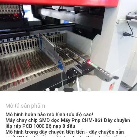
LIÊN
HỆ
VỚI
CHÚNG
TÔI
TIN
TỨC
SHOPPING
ON
Mô tả sản phẩm
LINE
Mô hình hoàn hảo mô hình tốc độ cao!
Máy chạy chip SMD dọc Máy Pnp CHM-861 Dây chuyền
lắp ráp PCB 1000 Bộ nạp 8 đầu
SƠ
Mô hình trong dây chuyền tiên tiến - dây chuyền sản