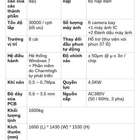
cao của
đại)
nạp
bộ nạp điện
các
thành
phần
Tốc độ
30000 / cph
Số lượng
8 camera bay
lắp
(tối ưu)
máy ảnh
+1 máy ảnh IC
+2 Đánh dấu máy ảnh
Trưởng
8 cái
Thay đổi
Hỗ trợ (thư viện vòi
vị trí
đầu phun
phun 37 lỗ)
tự động
Hệ điều
Hệ thống
Độ chính
± 50μm @ μ ± 3σ /
hành
Windows 7
xác
chip
+ Phần mềm
do Charmhigh
tự phát triển
Khí nén
0,5 ~ 0,7Mpa
Quyền
4,5KW
lực
Độ dày
0,6 ~ 3,5 mm
Nguồn
AC380V
của
cấp
(50 / 60Hz, 3 pha)
PCB
Khối
1600kg
lượng
tịnh
Kích
1600 (L) * 1430 (W) * 1530 (H)
thước
(mm)