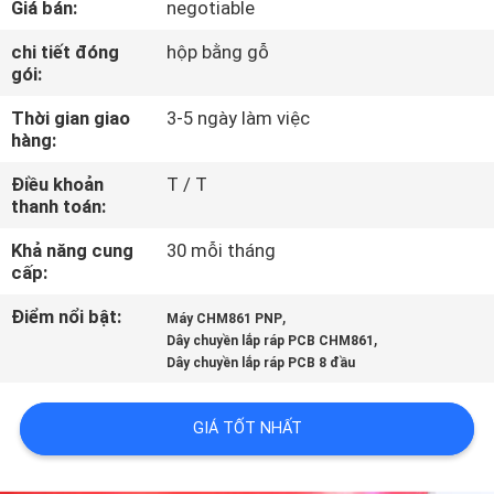
Giá bán:
negotiable
TÔI
chi tiết đóng
hộp bằng gỗ
gói:
CHUYẾN
Thời gian giao
3-5 ngày làm việc
THAM
hàng:
QUAN
Điều khoản
T / T
NHÀ
thanh toán:
MÁY
Khả năng cung
30 mỗi tháng
cấp:
KIỂM
Điểm nổi bật:
,
Máy CHM861 PNP
,
SOÁT
Dây chuyền lắp ráp PCB CHM861
Dây chuyền lắp ráp PCB 8 đầu
CHẤT
LƯỢNG
GIÁ TỐT NHẤT