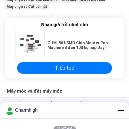
Máy chọn và đặt bề mặt
Nhận giá tốt nhất cho
CHM-861 SMD Chip Mouter Pnp
Machine 8 đầu 100 bộ nạp Dây
chuyền lắp ráp PCB
Tiếp tục
Máy móc và đặt máy móc
Máy gắp và đặt SMD 4 đầu CHM-551P cấu trúc gang
Charmhigh
Thiết kế hẹp Mô-đun TC06 độ chính xác cao Máy gắp và đặt
SMT 6 đầu Hỗ trợ 01005
11:47 AM