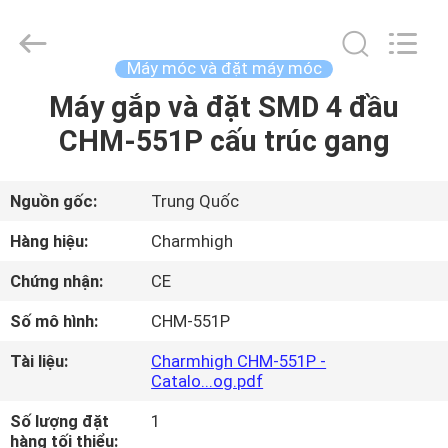
©
2016
-
2026
CHARMHIGH
Máy móc và đặt máy móc
TECHNOLOGY
LIMITED.
Máy gắp và đặt SMD 4 đầu
TRANG
All
Rights
Reserved.
CHM-551P cấu trúc gang
CHỦ
CÁC
Nguồn gốc:
Trung Quốc
SẢN
Hàng hiệu:
Charmhigh
PHẨM
Chứng nhận:
CE
Số mô hình:
CHM-551P
VIDEO
Tài liệu:
Charmhigh CHM-551P -
Catalo...og.pdf
VỀ
Số lượng đặt
1
CHÚNG
hàng tối thiểu: