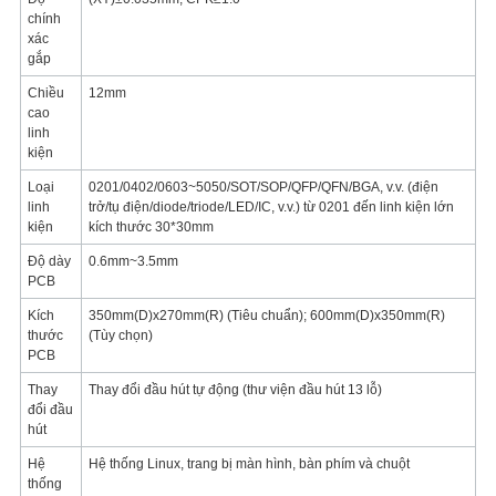
chính
xác
gắp
Chiều
12mm
cao
linh
kiện
Loại
0201/0402/0603~5050/SOT/SOP/QFP/QFN/BGA, v.v. (điện
linh
trở/tụ điện/diode/triode/LED/IC, v.v.) từ 0201 đến linh kiện lớn
kiện
kích thước 30*30mm
Độ dày
0.6mm~3.5mm
PCB
Kích
350mm(D)x270mm(R) (Tiêu chuẩn); 600mm(D)x350mm(R)
thước
(Tùy chọn)
PCB
Thay
Thay đổi đầu hút tự động (thư viện đầu hút 13 lỗ)
đổi đầu
hút
Hệ
Hệ thống Linux, trang bị màn hình, bàn phím và chuột
thống