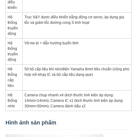
điều
khiển
Hệ
Trục X&Y được điều khiển bằng động cơ servo; áp dụng gia
thống
tốc và giảm tốc đường cong S linh hoạt
truyền
động
Hệ
Vít me bi + dẫn hướng tuyến tính
thống
truyền
động
Hệ
50 bộ cấp liệu khí nén/điện Yamaha 8mm tiêu chuẩn (cũng phù
thống
hợp với khay IC và bộ cấp liệu dạng que)
cấp
liệu
Hệ
Camera chụp nhanh x4 (kích thước linh kiện áp dụng:
thống
14mm×14mm); Camera IC x1 (kích thước linh kiện áp dụng:
nhìn
30mm×30mm); Camera đánh dấu x2
Hình ảnh sản phẩm