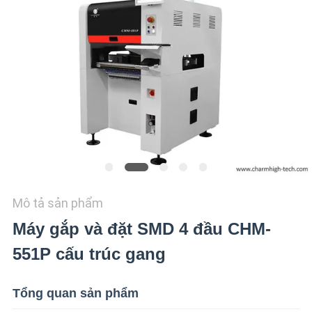
LIÊN
HỆ
VỚI
CHÚNG
TÔI
TIN
TỨC
Mô tả sản phẩm
SHOPPING
Máy gắp và đặt SMD 4 đầu CHM-
ON
LINE
551P cấu trúc gang
Tổng quan sản phẩm
SƠ