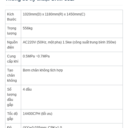
Kích
1020mm(D) x 1180mm(R) x 1450mm(C)
thước
Trọng
556kg
lượng
Nguồn
AC220V (50Hz, một pha) 1.5kw (công suất trung bình 350w)
điện
Cung
0.5MPa ~0.7MPa
cấp khí
Tạo
Bơm chân không tích hợp
chân
không
Số
4 đầu
lượng
đầu
gắp
Tốc độ
14400CPH (tối ưu)
gắp
Độ
(XY)±0.035mm; CPK≥1.0