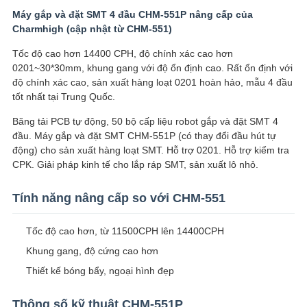
ĐỒ
Máy gắp và đặt SMT 4 đầu CHM-551P nâng cấp của
TRANG
Charmhigh (cập nhật từ CHM-551)
WEB
Tốc độ cao hơn 14400 CPH, độ chính xác cao hơn
0201~30*30mm, khung gang với độ ổn định cao. Rất ổn định với
độ chính xác cao, sản xuất hàng loạt 0201 hoàn hảo, mẫu 4 đầu
CHÍNH
tốt nhất tại Trung Quốc.
SÁCH
Băng tải PCB tự động, 50 bộ cấp liệu robot gắp và đặt SMT 4
đầu. Máy gắp và đặt SMT CHM-551P (có thay đổi đầu hút tự
BẢO
động) cho sản xuất hàng loạt SMT. Hỗ trợ 0201. Hỗ trợ kiểm tra
CPK. Giải pháp kinh tế cho lắp ráp SMT, sản xuất lô nhỏ.
MẬT
Tính năng nâng cấp so với CHM-551
Tốc độ cao hơn, từ 11500CPH lên 14400CPH
Khung gang, độ cứng cao hơn
Thiết kế bóng bẩy, ngoại hình đẹp
Thông số kỹ thuật CHM-551P