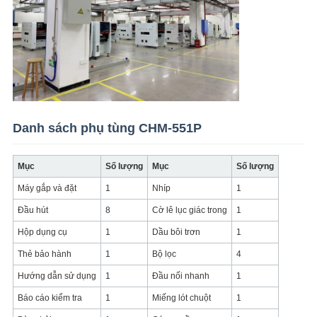
Danh sách phụ tùng CHM-551P
Mục
Số lượng
Mục
Số lượng
Máy gắp và đặt
1
Nhíp
1
Đầu hút
8
Cờ lê lục giác trong
1
Hộp dụng cụ
1
Dầu bôi trơn
1
Thẻ bảo hành
1
Bộ lọc
4
Hướng dẫn sử dụng
1
Đầu nối nhanh
1
Báo cáo kiểm tra
1
Miếng lót chuột
1