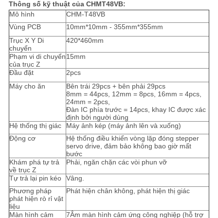
Thông số kỹ thuật của CHMT48VB:
Mô hình
CHM-T48VB
Vùng PCB
10mm*10mm - 355mm*355mm
Trục X Y Di
420*460mm
chuyển
Phạm vi di chuyển
15mm
của trục Z
Đầu đặt
2pcs
Máy cho ăn
Bên trái 29pcs + bên phải 29pcs
8mm = 44pcs, 12mm = 8pcs, 16mm = 4pcs,
24mm = 2pcs,
Đàn IC phía trước = 14pcs, khay IC được xác
định bởi người dùng
Hệ thống thị giác
Máy ảnh kép (máy ảnh lên và xuống)
Động cơ
Hệ thống điều khiển vòng lặp đóng stepper
servo drive, đảm bảo không bao giờ mất
bước
Khám phá tự trả
Phải, ngăn chặn các vòi phun vỡ
về trục Z
Tự trả lại pin kéo
Vâng.
Phương pháp
Phát hiện chân không, phát hiện thị giác
phát hiện rò rỉ vật
liệu
Màn hình cảm
7Âm màn hình cảm ứng công nghiệp (hỗ trợ