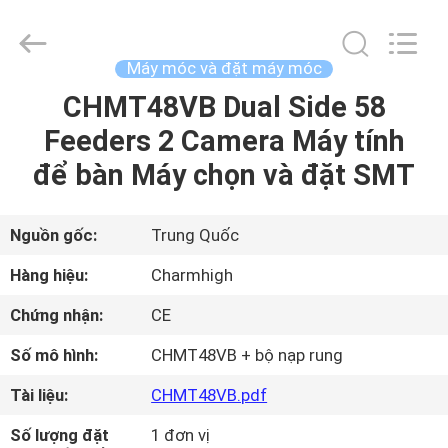
©
2016
-
2026
CHARMHIGH
Máy móc và đặt máy móc
TECHNOLOGY
LIMITED.
CHMT48VB Dual Side 58
TRANG
All
Rights
Reserved.
Feeders 2 Camera Máy tính
CHỦ
để bàn Máy chọn và đặt SMT
CÁC
SẢN
Nguồn gốc:
Trung Quốc
PHẨM
Hàng hiệu:
Charmhigh
Chứng nhận:
CE
VIDEO
Số mô hình:
CHMT48VB + bộ nạp rung
VỀ
Tài liệu:
CHMT48VB.pdf
CHÚNG
Số lượng đặt
1 đơn vị