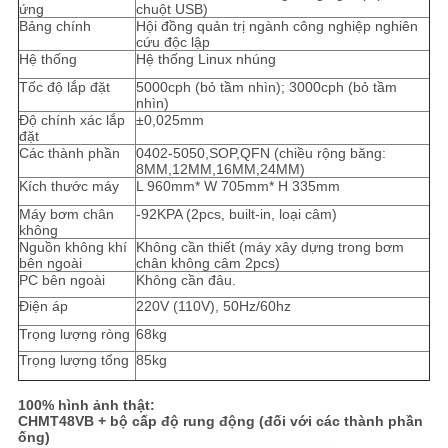
ứng
chuột USB)
Bảng chính
Hội đồng quản trị ngành công nghiệp nghiên
cứu độc lập
Hệ thống
Hệ thống Linux nhúng
Tốc độ lắp đặt
5000cph (bỏ tầm nhìn); 3000cph (bỏ tầm
nhìn)
Độ chính xác lắp
±0,025mm
đặt
Các thành phần
0402-5050,SOP,QFN (chiều rộng băng:
8MM,12MM,16MM,24MM)
Kích thước máy
L 960mm* W 705mm* H 335mm
Máy bơm chân
-92KPA (2pcs, built-in, loại câm)
không
Nguồn không khí
Không cần thiết (máy xây dựng trong bơm
bên ngoài
chân không câm 2pcs)
PC bên ngoài
Không cần đâu.
Điện áp
220V (110V), 50Hz/60hz
Trọng lượng ròng
68kg
Trọng lượng tổng
85kg
100% hình ảnh thật:
CHMT48VB + bộ cấp độ rung động (đối với các thành phần
ống)