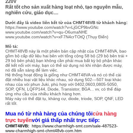
220V
ĐỒ
Rất tốt cho sản xuất hàng loạt nhỏ, tạo nguyên mẫu,
TRANG
nghiên cứu, giáo dục....
WEB
Dưới đây là video liên kết từ của CHMT48VB từ khách hàng:
https://www.youtube.com/watch?v=LjGCP9bvGNc
www.youtube.com/watch?v=qu-O6umaNHE
www.youtube.com/watch?v=xF7N4crTOtQ (Thụy Điển)
CHÍNH
Mô tả:
CHMT48VB này là một phiên bản cập nhật của CHMT48VA, bao
SÁCH
gồm bộ cấp dữ liệu hai bên với tổng cộng 58 bộ (29 bộ bên trái +
29 bộ bên phải).bạn không cần phải mua bất kỳ bộ phận khác
BẢO
để kết nối với máy, bạn có thể sử dụng nó khi nhận được máy,
nó đã sẵn sàng để làm việc.
MẬT
Hệ thống hoạt động là giống như CHMT48VA và nó có thể cài
đặt nhiều loại vật liệu khác nhau, sử dụng 502---507 loại khác
nhau của vòi phun Juki, phù hợp với 0402,0603,0805-5050,
SOP, QFN, LQFP144, Diode, Transistor, BGA... vv, có thể đáp
ứng nhu cầu của nhiều khách hàng hơn.
Máy này có thể đặt tụ, kháng cự, diode, triode, SOP, QNF, LED
rất tốt.
Mua nó từ nhà hàng của chúng tôi
cửa hàng
trực tuyến
với giá thấp nhất trực tiếp:
CHMT48VB:
https://www.charmhigh-smt.com/sale-487523-
www-charmhigh-smt-chmt48vb-com.htm