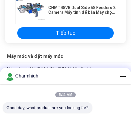
CHMT48VB Dual Side 58 Feeders 2
Camera Máy tính để bàn Máy chọn
và đặt SMT
Tiếp tục
Máy móc và đặt máy móc
Máy gắp và đặt SMD 4 đầu CHM-551P cấu trúc gang
Charmhigh
Thiết kế hẹp Mô-đun TC06 độ chính xác cao Máy gắp và đặt
SMT 6 đầu Hỗ trợ 01005
5:11 AM
Charmhigh TM08 PCBA sản xuất SMT Chip Mounter
Placement Machine CPK≥1.0
Good day, what product are you looking for?
Danh mục phổ biến
Tất cả
các