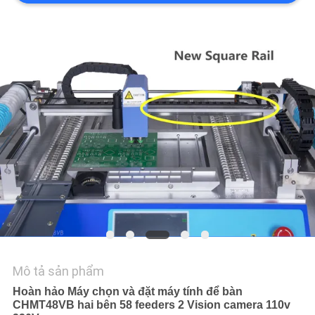
LIÊN
HỆ
VỚI
CHÚNG
TÔI
TIN
TỨC
SHOPPING
ON
LINE
Mô tả sản phẩm
Hoàn hảo Máy chọn và đặt máy tính để bàn
SƠ
CHMT48VB hai bên 58 feeders 2 Vision camera 110v