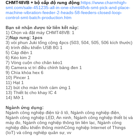
CHMT48VB + bộ cấp độ rung động
:
https://www.charmhigh-
smt.com/sale-451235-all-in-one-chmt48vb-smt-pick-and-place-
machine-vibration-feeder-2-heads-58-feeders-closed-loop-
control-smt-batch-production.htm
Bạn sẽ nhận được từ liên kết này:
1) Chọn và đặt máy CHMT48VB: 1
2)
Nạp rung: 1pcs
3) vòi phun Juki tổng cộng 4pcs (503, 504, 505, 506 kích thước)
4) trình điều khiển USB 8G 1
5) Cáp điện 1
6) Kéo kim 2
7) Vòng cuộn cho chân kéo1
8) Camera vị trí điều chỉnh bảng đen 1
9) Chìa khóa hex 6
10) Pincer 1
11) Hạt 1
12) bút cho màn hình cảm ứng 1
13) Thiết bị cho khay IC 4
14) Mỡ 1
Ngành ứng dụng:
Ngành công nghiệp điện tử ô tô, Ngành công nghiệp điện,
Ngành công nghiệp LED, An ninh, Ngành công nghiệp thiết bị và
máy đo, Ngành công nghiệp thông tin liên lạc, Ngành công
nghiệp điều khiển thông minhCông nghiệp Internet of Things
(IoT) và công nghiệp quân sự, vv