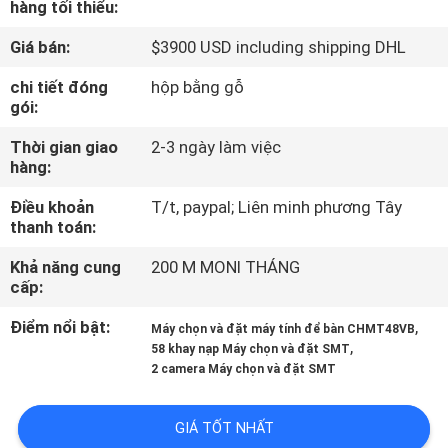
hàng tối thiểu:
TÔI
Giá bán:
$3900 USD including shipping DHL
CHUYẾN
chi tiết đóng
hộp bằng gỗ
gói:
THAM
QUAN
Thời gian giao
2-3 ngày làm việc
hàng:
NHÀ
Điều khoản
T/t, paypal; Liên minh phương Tây
MÁY
thanh toán:
Khả năng cung
200 M MONI THÁNG
KIỂM
cấp:
SOÁT
Điểm nổi bật:
,
Máy chọn và đặt máy tính để bàn CHMT48VB
CHẤT
,
58 khay nạp Máy chọn và đặt SMT
2 camera Máy chọn và đặt SMT
LƯỢNG
GIÁ TỐT NHẤT