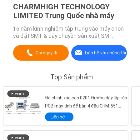
CHARMHIGH TECHNOLOGY
LIMITED Trung Quốc nhà máy
16 năm kinh nghiệm tập trung vào máy chọn
và đặt SMT & dây chuyền sản xuất SMT.
Gọi ngay đi.
Liên hệ với chúng tôi
Top Sản phẩm
Độ chính xác cao 0201 Đường dây lắp ráp
PCB máy tính để bàn 4 đầu CHM-551
SMD Pick and Place Machine Reflow
Liên hệ
Oven T962C