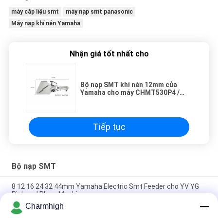
máy cấp liệu smt
máy nạp smt panasonic
Máy nạp khí nén Yamaha
Nhận giá tốt nhất cho
Bộ nạp SMT khí nén 12mm của
Yamaha cho máy CHMT530P4 /
560P4 / 761 Smt Pnp
Tiếp tục
Bộ nạp SMT
8 12 16 24 32 44mm Yamaha Electric Smt Feeder cho YV YG
Pick and Place Machine
Charmhigh
Bộ nạp điện của Yamaha 8 12 16 24mm cho Máy chọn và Đặt