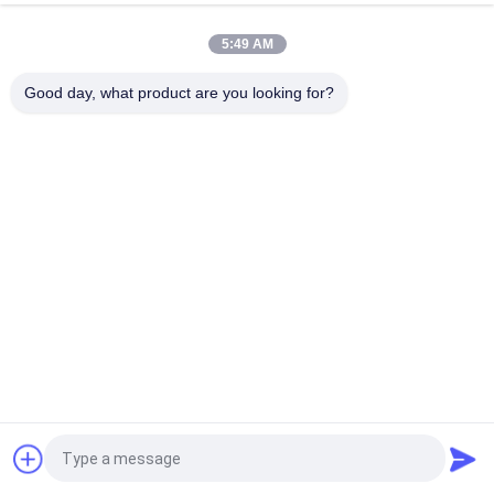
Tự làm, Máy Charmhigh SMT
5:49 AM
Bộ nạp SMT điện Fuji NXT 8/12/16 / 24mm cho máy chọn và
đặt Charmhigh CHM-860 861 863
Good day, what product are you looking for?
Danh mục phổ biến
Tất cả
các
Máy Móc Và Đặt 
Dây Chuyền Sản 
Máy Móc
Xuất SMT
Máy In Stear
Lò Nướng Reflow
Bộ Nạp SMT
Máy SMT Nhỏ
Máy Hái Và Đặt Máy 
Dây Chuyền Lắp Ráp 
SM
PCB
Yêu cầu báo giá