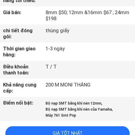
hàng tối thiểu:
TÔI
Giá bán:
8mm $50; 12mm &16mm $67 ; 24mm
$198
CHUYẾN
chi tiết đóng
thùng giấy
THAM
gói:
QUAN
Thời gian giao
1-3 ngày
NHÀ
hàng:
MÁY
Điều khoản
T / T
thanh toán:
KIỂM
Khả năng cung
200 M MONI THÁNG
cấp:
SOÁT
Điểm nổi bật:
,
CHẤT
Bộ nạp SMT bằng khí nén 12mm
,
Bộ nạp SMT bằng khí nén của Yamaha
LƯỢNG
Máy 761 Smt Pnp
GIÁ TỐT NHẤT