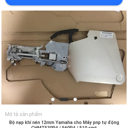
LIÊN
HỆ
VỚI
CHÚNG
TÔI
TIN
TỨC
SHOPPING
ON
LINE
Mô tả sản phẩm
SƠ
Bộ nạp khí nén 12mm Yamaha cho Máy pnp tự động
CHMT530P4 / 560P4 / 510 smt