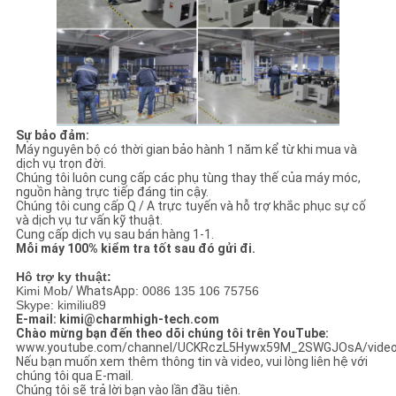
Sự bảo đảm:
Máy nguyên bộ có thời gian bảo hành 1 năm kể từ khi mua và
dịch vụ trọn đời.
Chúng tôi luôn cung cấp các phụ tùng thay thế của máy móc,
nguồn hàng trực tiếp đáng tin cậy.
Chúng tôi cung cấp Q / A trực tuyến và hỗ trợ khắc phục sự cố
và dịch vụ tư vấn kỹ thuật.
Cung cấp dịch vụ sau bán hàng 1-1.
Mỗi máy 100% kiểm tra tốt sau đó gửi đi.
Hô trợ ky thuật:
Kimi Mob
/ WhatsApp
: 0086 135 106 75756
Skype: kimiliu89
E-mail: kimi@charmhigh-tech.com
Chào mừng bạn đến theo dõi chúng tôi trên YouTube:
www.youtube.com/channel/UCKRczL5Hywx59M_2SWGJOsA/vide
Nếu bạn muốn xem thêm thông tin và video, vui lòng liên hệ với
chúng tôi qua E-mail.
Chúng tôi sẽ trả lời bạn vào lần đầu tiên.