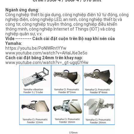
ĐỒ
Ngành ứng dụng:
TRANG
Công nghiệp thiết bị gia dụng, công nghiệp điện tử tự động, công
nghiệp điện, công nghiệp LED, an ninh, công nghiệp thiết bị và
WEB
công tơ, công nghiệp truyền thông, công nghiệp điều khiển
thông minh, công nghiệp Internet of Things (IOT) và công
nghiệp quân sự, v.v.
Vide --------- Cách cài đặt cuộn trên Bộ nạp khí nén của
CHÍNH
Yamaha:
https://youtu.be/PoNIWRntYYw
SÁCH
www.youtube.com/watch?v=AHalJ6e3e5o
Cách cài đặt băng 24mm trên khay nạp:
BẢO
www.youtube.com/watch?v=_gt-ugqGYHw
MẬT