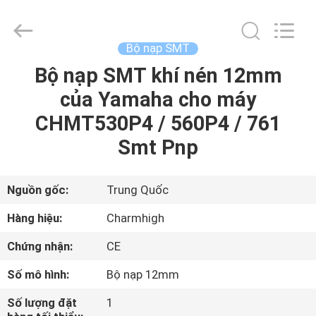
©
2016
-
2026
CHARMHIGH
Bộ nạp SMT
TECHNOLOGY
LIMITED.
Bộ nạp SMT khí nén 12mm
TRANG
All
Rights
Reserved.
của Yamaha cho máy
CHỦ
CHMT530P4 / 560P4 / 761
CÁC
Smt Pnp
SẢN
PHẨM
Nguồn gốc:
Trung Quốc
Hàng hiệu:
Charmhigh
VIDEO
Chứng nhận:
CE
Số mô hình:
Bộ nạp 12mm
VỀ
CHÚNG
Số lượng đặt
1