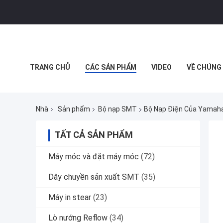
TRANG CHỦ
CÁC SẢN PHẨM
VIDEO
VỀ CHÚNG 
MUA SẮM TRỰC TUYẾN
Nhà
Sản phẩm
Bộ nạp SMT
Bộ Nạp Điện Của Yamah
TẤT CẢ SẢN PHẨM
Máy móc và đặt máy móc
(72)
Dây chuyền sản xuất SMT
(35)
Máy in stear
(23)
Lò nướng Reflow
(34)