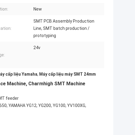
tion:
New
SMT PCB Assembly Production
cation:
Line, SMT batch production /
prototyping
24v
ge:
Máy cấp liệu Yamaha
,
Máy cấp liệu máy SMT 24mm
lace Machine, Charmhigh SMT Machine
MT feeder
650, YAMAHA YG12, YG200, YG100, YV100XG,