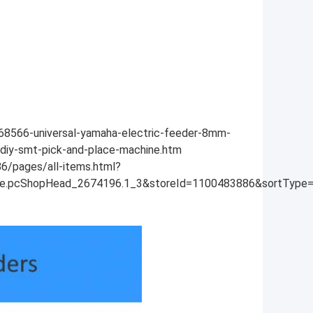
68566-universal-yamaha-electric-feeder-8mm-
iy-smt-pick-and-place-machine.htm
6/pages/all-items.html?
.pcShopHead_2674196.1_3&storeId=1100483886&sortType=b