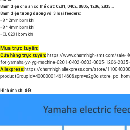
8mm điện cho ăn có thể đặt: 0201, 0402, 0805, 1206, 2835...
8mm điện tương đương với 3 loại feeders:
- 8 * 2mm bơm khí
- 8 * 4mm bơm khí
- CL 0201 bơm khí
Mua trực tuyến:
Cửa hàng trực tuyến:
https://www.charmhigh-smt.com/sale-4
for-yamaha-yv-yg-machine-0201-0402-0603-0805-1206-2835-d
Aliexpress:
https://charmhigh.aliexpress.com/store/110048388
productGroupId=40000001461460&spm=a2g0o.store_pc_home
Hình ảnh chi tiết: