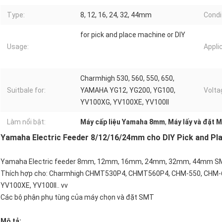
Type:
8, 12, 16, 24, 32, 44mm
Condi
for pick and place machine or DIY
Usage:
Appli
Charmhigh 530, 560, 550, 650,
Suitbale for:
YAMAHA YG12, YG200, YG100,
Volta
YV100XG, YV100XE, YV100II
Làm nổi bật:
Máy cấp liệu Yamaha 8mm
,
Máy lấy và đặt 
Yamaha Electric Feeder 8/12/16/24mm cho DIY Pick and P
Yamaha Electric feeder 8mm, 12mm, 16mm, 24mm, 32mm, 44mm S
Thích hợp cho: Charmhigh CHMT530P4, CHMT560P4, CHM-550, CHM-
YV100XE, YV100II.. vv
Các bộ phận phụ tùng của máy chọn và đặt SMT
Mô tả: