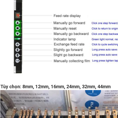
Tùy chọn: 8mm, 12mm, 16mm, 24mm, 32mm, 44mm