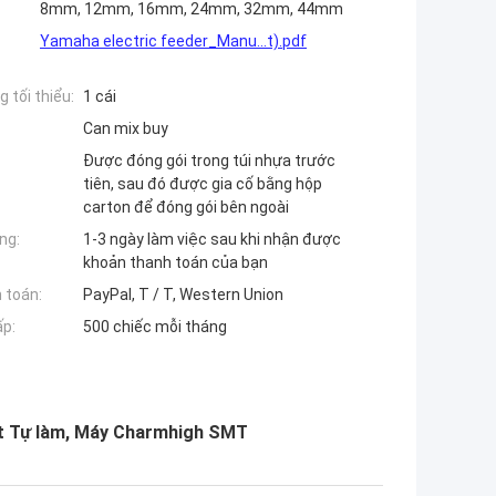
8mm, 12mm, 16mm, 24mm, 32mm, 44mm
Yamaha electric feeder_Manu...t).pdf
 tối thiểu:
1 cái
Can mix buy
Được đóng gói trong túi nhựa trước
tiên, sau đó được gia cố bằng hộp
carton để đóng gói bên ngoài
ng:
1-3 ngày làm việc sau khi nhận được
khoản thanh toán của bạn
 toán:
PayPal, T / T, Western Union
ấp:
500 chiếc mỗi tháng
ặt Tự làm, Máy Charmhigh SMT