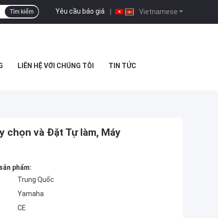
Yêu cầu báo giá
|
Vietnamese
Tìm kiếm
G
LIÊN HỆ VỚI CHÚNG TÔI
TIN TỨC
 chọn và Đặt Tự làm, Máy
 sản phẩm:
Trung Quốc
Yamaha
CE