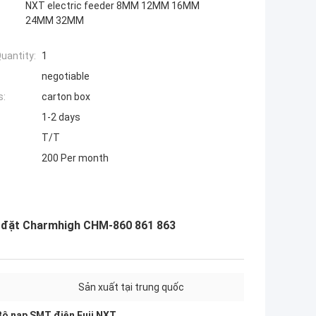
NXT electric feeder 8MM 12MM 16MM
24MM 32MM
uantity:
1
negotiable
s:
carton box
1-2 days
T/T
200 Per month
à đặt Charmhigh CHM-860 861 863
Sản xuất tại trung quốc
Bộ nạp SMT điện Fuji NXT