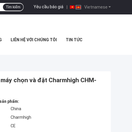
Yêu cầu báo giá
|
Vietnamese
Tìm kiếm
G
LIÊN HỆ VỚI CHÚNG TÔI
TIN TỨC
o máy chọn và đặt Charmhigh CHM-
 sản phẩm:
China
Charmhigh
CE