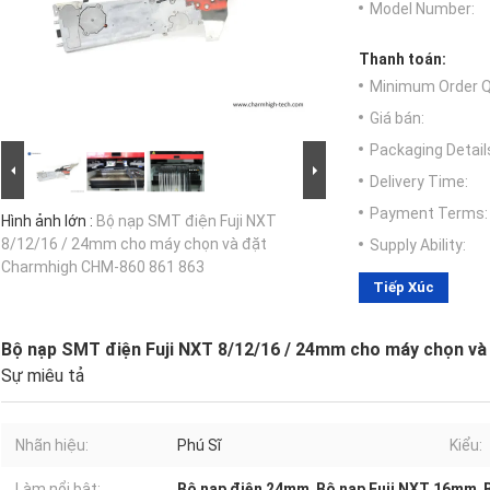
Model Number:
Thanh toán:
Minimum Order Q
Giá bán:
Packaging Detail
Delivery Time:
Payment Terms:
Hình ảnh lớn :
Bộ nạp SMT điện Fuji NXT
8/12/16 / 24mm cho máy chọn và đặt
Supply Ability:
Charmhigh CHM-860 861 863
Tiếp Xúc
Bộ nạp SMT điện Fuji NXT 8/12/16 / 24mm cho máy chọn v
Sự miêu tả
Nhãn hiệu:
Phú Sĩ
Kiểu:
Làm nổi bật:
Bộ nạp điện 24mm
,
Bộ nạp Fuji NXT 16mm
,