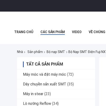
TRANG CHỦ
CÁC SẢN PHẨM
VIDEO
VỀ CHÚNG 
MUA SẮM TRỰC TUYẾN
Nhà
Sản phẩm
Bộ nạp SMT
Bộ Nạp SMT Điện Fuji N
TẤT CẢ SẢN PHẨM
Máy móc và đặt máy móc
(72)
Dây chuyền sản xuất SMT
(35)
Máy in stear
(23)
Lò nướng Reflow
(34)