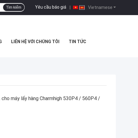
Yêu cầu báo giá
|
Vietnamese
Tìm kiếm
G
LIÊN HỆ VỚI CHÚNG TÔI
TIN TỨC
 cho máy lấy hàng Charmhigh 530P4 / 560P4 /