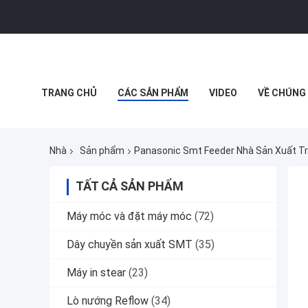
TRANG CHỦ
CÁC SẢN PHẨM
VIDEO
VỀ CHÚNG 
MUA SẮM TRỰC TUYẾN
Nhà
Sản phẩm
Panasonic Smt Feeder Nhà Sản Xuất T
TẤT CẢ SẢN PHẨM
Máy móc và đặt máy móc
(72)
Dây chuyền sản xuất SMT
(35)
Máy in stear
(23)
Lò nướng Reflow
(34)