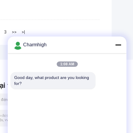
3
>>
>|
Charmhigh
1:08 AM
Good day, what product are you looking 
for?
ại tin nhắn