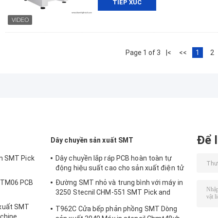
TIẾP XÚC
Page 1 of 3
|<
<<
1
2
Để l
Dây chuyền sản xuất SMT
àn SMT Pick
Dây chuyền lắp ráp PCB hoàn toàn tự
1
động hiệu suất cao cho sản xuất điện tử
y TM06 PCB
Đường SMT nhỏ và trung bình với máy in
3250 Stecnil CHM-551 SMT Pick and
Place Machine 830 Reflow Oven
xuất SMT
T962C Cửa bếp phản phồng SMT Dòng
chine