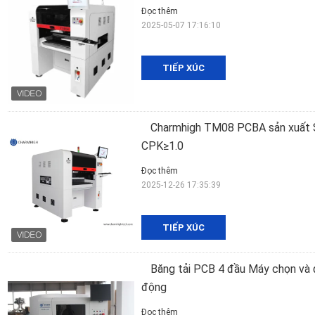
Đọc thêm
2025-05-07 17:16:10
TIẾP XÚC
Charmhigh TM08 PCBA sản xuất
CPK≥1.0
Đọc thêm
2025-12-26 17:35:39
TIẾP XÚC
Băng tải PCB 4 đầu Máy chọn và
động
Đọc thêm