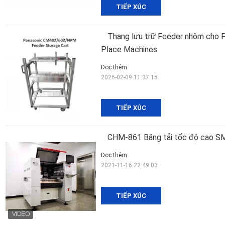
TIẾP XÚC
Thang lưu trữ Feeder nhôm ch
Place Machines
Đọc thêm
2026-02-09 11:37:15
TIẾP XÚC
CHM-861 Băng tải tốc độ cao SM
Đọc thêm
2021-11-16 22:49:03
TIẾP XÚC