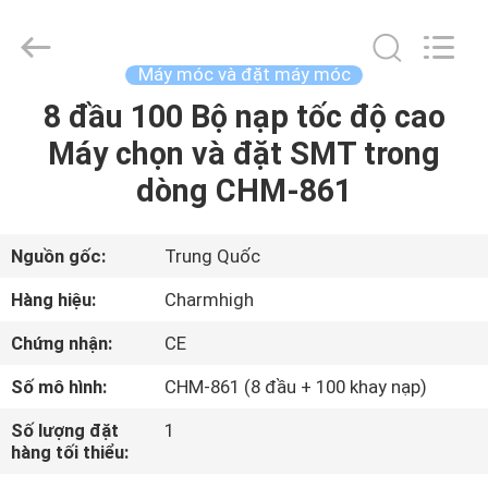
©
2016
-
2026
CHARMHIGH
Máy móc và đặt máy móc
TECHNOLOGY
LIMITED.
8 đầu 100 Bộ nạp tốc độ cao
TRANG
All
Rights
Reserved.
Máy chọn và đặt SMT trong
CHỦ
dòng CHM-861
CÁC
SẢN
Nguồn gốc:
Trung Quốc
PHẨM
Hàng hiệu:
Charmhigh
Chứng nhận:
CE
VIDEO
Số mô hình:
CHM-861 (8 đầu + 100 khay nạp)
VỀ
Số lượng đặt
1
hàng tối thiểu:
CHÚNG