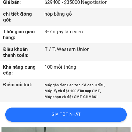
Giá bán:
$29400~$35000 Negotiation
TÔI
chi tiết đóng
hộp bằng gỗ
gói:
CHUYẾN
Thời gian giao
3-7 ngày làm việc
THAM
hàng:
QUAN
Điều khoản
T / T, Western Union
NHÀ
thanh toán:
MÁY
Khả năng cung
100 mỗi tháng
cấp:
KIỂM
Điểm nổi bật:
,
Máy gắn đèn Led tốc độ cao 8 đầu
,
SOÁT
Máy lấy và đặt 100 đầu nạp SMT
Máy chọn và đặt SMT CHM861
CHẤT
LƯỢNG
GIÁ TỐT NHẤT