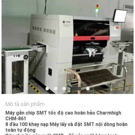
LIÊN
HỆ
VỚI
CHÚNG
TÔI
TIN
TỨC
SHOPPING
ON
Mô tả sản phẩm
LINE
Máy gắn chip SMT tốc độ cao hoàn hảo Charmhigh
CHM-861
8 đầu 100 khay nạp Máy lấy và đặt SMT nội dòng hoàn
SƠ
toàn tự động