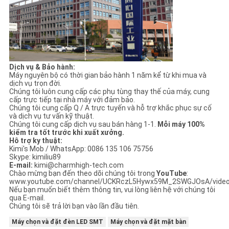
Dịch vụ & Bảo hành:
Máy nguyên bộ có thời gian bảo hành 1 năm kể từ khi mua và
dịch vụ trọn đời.
Chúng tôi luôn cung cấp các phụ tùng thay thế của máy, cung
cấp trực tiếp tại nhà máy với đảm bảo.
Chúng tôi cung cấp Q / A trực tuyến và hỗ trợ khắc phục sự cố
và dịch vụ tư vấn kỹ thuật.
Chúng tôi cung cấp dịch vụ sau bán hàng 1-1.
Mỗi máy 100%
kiểm tra tốt trước khi xuất xưởng.
Hô trợ ky thuật:
Kimi's Mob / WhatsApp: 0086 135 106 75756
Skype: kimiliu89
E-mail:
kimi@charmhigh-tech.com
Chào mừng bạn đến theo dõi chúng tôi trong
YouTube
:
www.youtube.com/channel/UCKRczL5Hywx59M_2SWGJOsA/vide
Nếu bạn muốn biết thêm thông tin, vui lòng liên hệ với chúng tôi
qua E-mail.
Chúng tôi sẽ trả lời bạn vào lần đầu tiên.
Máy chọn và đặt đèn LED SMT
Máy chọn và đặt mặt bàn