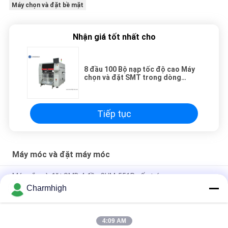
Máy chọn và đặt bề mặt
Nhận giá tốt nhất cho
8 đầu 100 Bộ nạp tốc độ cao Máy
chọn và đặt SMT trong dòng
CHM-861
Tiếp tục
Máy móc và đặt máy móc
Máy gắp và đặt SMD 4 đầu CHM-551P cấu trúc gang
Charmhigh
Thiết kế hẹp Mô-đun TC06 độ chính xác cao Máy gắp và đặt
SMT 6 đầu Hỗ trợ 01005
4:09 AM
Charmhigh TM08 PCBA sản xuất SMT Chip Mounter