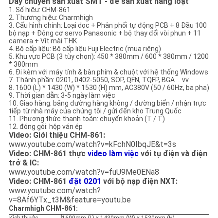
Dây chuyền sản xuất SMT - để sản xuất hàng loạt
ĐỒ
1. Số hiệu: CHM-861
2. Thương hiệu: Charmhigh
TRANG
3. Cấu hình chính: Loại dọc + Phân phối tự động PCB + 8 Đầu 100
bộ nạp + Động cơ servo Panasonic + bộ thay đổi vòi phun + 11
WEB
camera + Vít mài THK
4. Bộ cấp liệu: Bộ cấp liệu Fuji Electric (mua riêng)
5. Khu vực PCB (3 tùy chọn): 450 * 380mm / 600 * 380mm / 1200
* 380mm
CHÍNH
6. Đi kèm với máy tính & bàn phím & chuột với hệ thống Windows
7. Thành phần: 0201, 0402-5050, SOP, QFN, TQFP, BGA ... vv.
SÁCH
8. 1600 (L) * 1430 (W) * 1530 (H) mm, AC380V (50 / 60Hz, ba pha)
9. Thời gian dẫn: 3-5 ngày làm việc
BẢO
10. Giao hàng: bằng đường hàng không / đường biển / nhận trực
tiếp từ nhà máy của chúng tôi / gửi đến kho Trung Quốc
MẬT
11. Phương thức thanh toán: chuyển khoản (T / T)
12. đóng gói: hộp ván ép
Video: Giới thiệu CHM-861:
www.youtube.com/watch?v=kFchN0IbqJE&t=3s
Video: CHM-861 thực
video làm việc
với tụ điện và điện
trở & IC:
www.youtube.com/watch?v=fuU9Me0ENa8
Video: CHM-861
đặt 0201
với bộ nạp điện NXT:
www.youtube.com/watch?
v=8Af6YTx_t3M&feature=youtu.be
Charmhigh CHM-861: