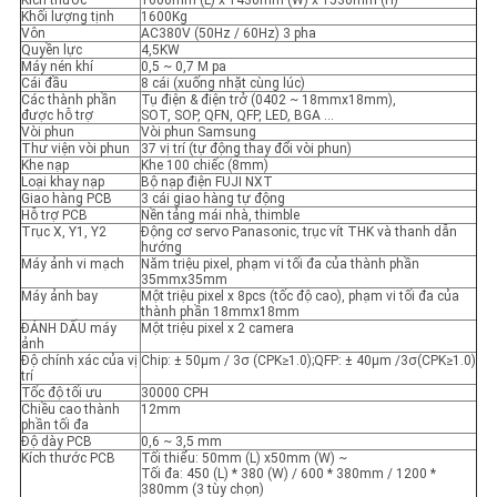
Kích thước
1600mm (L) x 1430mm (W) x 1530mm (H)
Khối lượng tịnh
1600Kg
Vôn
AC380V (50Hz / 60Hz) 3 pha
Quyền lực
4,5KW
Máy nén khí
0,5 ~ 0,7 M pa
Cái đầu
8 cái (xuống nhặt cùng lúc)
Các thành phần
Tụ điện & điện trở (0402 ~ 18mmx18mm),
được hỗ trợ
SOT, SOP, QFN, QFP, LED, BGA ...
Vòi phun
Vòi phun Samsung
Thư viện vòi phun
37 vị trí (tự động thay đổi vòi phun)
Khe nạp
Khe 100 chiếc (8mm)
Loại khay nạp
Bộ nạp điện FUJI NXT
Giao hàng PCB
3 cái giao hàng tự động
Hỗ trợ PCB
Nền tảng mái nhà, thimble
Trục X, Y1, Y2
Động cơ servo Panasonic, trục vít THK và thanh dẫn
hướng
Máy ảnh vi mạch
Năm triệu pixel, phạm vi tối đa của thành phần
35mmx35mm
Máy ảnh bay
Một triệu pixel x 8pcs (tốc độ cao), phạm vi tối đa của
thành phần 18mmx18mm
ĐÁNH DẤU máy
Một triệu pixel x 2 camera
ảnh
Độ chính xác của vị
Chip: ± 50μm / 3σ (CPK≥1.0);QFP: ± 40μm /3σ(CPK≥1.0)
trí
Tốc độ tối ưu
30000 CPH
Chiều cao thành
12mm
phần tối đa
Độ dày PCB
0,6 ~ 3,5 mm
Kích thước PCB
Tối thiểu: 50mm (L) x50mm (W) ~
Tối đa: 450 (L) * 380 (W) / 600 * 380mm / 1200 *
380mm (3 tùy chọn)