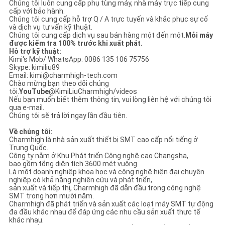
Chúng tôi luôn cung cấp phụ tùng máy, nhà máy trực tiếp cung
cấp với bảo hành.
Chúng tôi cung cấp hỗ trợ Q / A trực tuyến và khắc phục sự cố
và dịch vụ tư vấn kỹ thuật.
Chúng tôi cung cấp dịch vụ sau bán hàng một đến một.
Mỗi máy
được kiểm tra 100% trước khi xuất phát.
Hỗ trợ kỹ thuật:
Kimi's Mob/ WhatsApp: 0086 135 106 75756
Skype: kimiliu89
Email: kimi@charmhigh-tech.com
Chào mừng bạn theo dõi chúng
tôi.
YouTube
@KimiLiuCharmhigh/videos
Nếu bạn muốn biết thêm thông tin, vui lòng liên hệ với chúng tôi
qua e-mail.
Chúng tôi sẽ trả lời ngay lần đầu tiên.
Về chúng tôi:
Charmhigh là nhà sản xuất thiết bị SMT cao cấp nổi tiếng ở
Trung Quốc.
Công ty nằm ở Khu Phát triển Công nghệ cao Changsha,
bao gồm tổng diện tích 3600 mét vuông.
Là một doanh nghiệp khoa học và công nghệ hiện đại chuyên
nghiệp có khả năng nghiên cứu và phát triển,
sản xuất và tiếp thị, Charmhigh đã dẫn đầu trong công nghệ
SMT trong hơn mười năm.
Charmhigh đã phát triển và sản xuất các loạt máy SMT tự động
đa đầu khác nhau để đáp ứng các nhu cầu sản xuất thực tế
khác nhau.