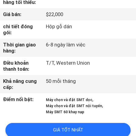
hàng tối thiểu:
TÔI
Giá bán:
$22,000
CHUYẾN
chi tiết đóng
Hộp gỗ dán
gói:
THAM
QUAN
Thời gian giao
6-8 ngày làm việc
hàng:
NHÀ
Điều khoản
T/T, Western Union
MÁY
thanh toán:
Khả năng cung
50 mỗi tháng
KIỂM
cấp:
SOÁT
Điểm nổi bật:
,
Máy chọn và đặt SMT dọc
CHẤT
,
Máy chọn và đặt SMT nội tuyến
Máy SMT 60 khay nạp
LƯỢNG
GIÁ TỐT NHẤT