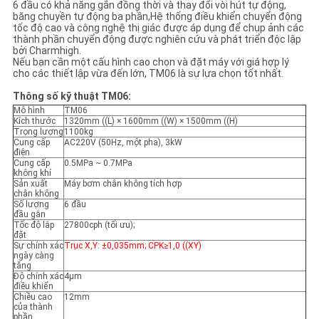
6 đầu có khả năng gắn đồng thời và thay đổi vòi hút tự động,
băng chuyền tự động ba phần,Hệ thống điều khiển chuyển động
tốc độ cao và công nghệ thị giác được áp dụng để chụp ảnh các
thành phần chuyển động được nghiên cứu và phát triển độc lập
bởi Charmhigh.
Nếu bạn cần một cấu hình cao chọn và đặt máy với giá hợp lý
cho các thiết lập vừa đến lớn, TM06 là sự lựa chọn tốt nhất.
Thông số kỹ thuật TM06:
Mô hình
TM06
Kích thước
1320mm ((L) × 1600mm ((W) × 1500mm ((H)
Trọng lượng
1100kg
Cung cấp
AC220V (50Hz, một pha), 3kW
điện
Cung cấp
0.5MPa ~ 0.7MPa
không khí
Sản xuất
Máy bơm chân không tích hợp
chân không
Số lượng
6 đầu
đầu gắn
Tốc độ lắp
27800cph (tối ưu);
đặt
Sự chính xác
Trục X,Y: ±0,035mm; CPK≥1,0 ((XY)
ngày càng
tăng
Độ chính xác
4μm
điều khiển
Chiều cao
12mm
của thành
phần