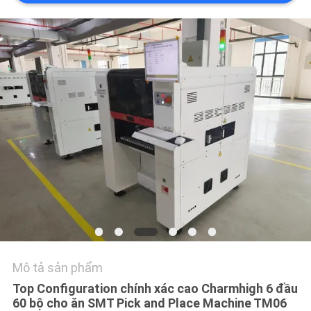
LIÊN
HỆ
VỚI
CHÚNG
TÔI
TIN
TỨC
SHOPPING
ON
LINE
Mô tả sản phẩm
Top Configuration chính xác cao Charmhigh 6 đầu
SƠ
60 bộ cho ăn SMT Pick and Place Machine TM06