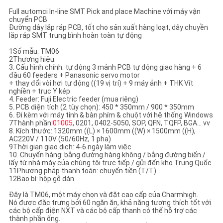
ĐỒ
Full automci In-line SMT Pick and place Machine với máy vận
chuyển PCB
TRANG
Đường dây lắp ráp PCB, tốt cho sản xuất hàng loạt, dây chuyền
lắp ráp SMT trung bình hoàn toàn tự động
WEB
1Số mẫu: TM06
2Thương hiệu:
3. Cấu hình chính: tự động 3 mảnh PCB tự động giao hàng + 6
CHÍNH
đầu 60 feeders + Panasonic servo motor
+ thay đổi vòi hơi tự động ((19 vị trí) + 9 máy ảnh + THK Vít
SÁCH
nghiền + trục Y kép
4. Feeder: Fuji Electric feeder (mua riêng)
BẢO
5. PCB diện tích (2 tùy chọn): 450 * 350mm / 900 * 350mm
6. Đi kèm với máy tính & bàn phím & chuột với hệ thống Windows
MẬT
7Thành phần:
01005
, 0201, 0402-5050, SOP, QFN, TQFP, BGA... vv
8. Kích thước: 1320mm ((L) × 1600mm ((W) × 1500mm ((H),
AC220V / 110V (50/60Hz, 1 pha)
9Thời gian giao dịch: 4-6 ngày làm việc
10. Chuyển hàng: bằng đường hàng không / bằng đường biển /
lấy từ nhà máy của chúng tôi trực tiếp / gửi đến kho Trung Quốc
11Phương pháp thanh toán: chuyển tiền (T/T)
12Bao bì: hộp gỗ dán
Đây là TM06, một máy chọn và đặt cao cấp của Charmhigh.
Nó được đặc trưng bởi 60 ngăn ăn, khả năng tương thích tốt với
các bộ cấp điện NXT và các bộ cấp thanh có thể hỗ trợ các
thành phần ống.