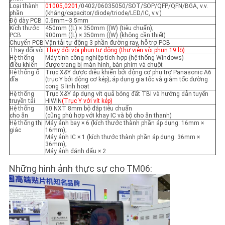
Loại thành
01005,0201
/0402/06035050/SOT/SOP/QFP/QFN/BGA, v.v.
phần
(kháng/capacitor/diode/triode/LED/IC, v.v.)
Độ dày PCB
0.6mm~3.5mm
Kích thước
450mm ((L) × 350mm ((W) (tiêu chuẩn);
PCB
900mm ((L) × 350mm ((W) (không cần thiết)
Chuyển PCB
Vận tải tự động 3 phần đường ray, hỗ trợ PCB
Thay đổi vòi
Thay đổi vòi phun tự động (thư viện vòi phun 19 lỗ)
Hệ thống
Máy tính công nghiệp tích hợp (hệ thống Windows)
điều khiển
được trang bị màn hình, bàn phím và chuột
Hệ thống ổ
Trục X&Y được điều khiển bởi động cơ phụ trợ Panasonic A6
đĩa
(trục Y bởi động cơ kép); áp dụng gia tốc và giảm tốc đường
cong S linh hoạt
Hệ thống
Trục X&Y áp dụng vít quả bóng đất TBI và hướng dẫn tuyến
truyền tải
HIWIN
(Trục Y với vít kép)
Hệ thống
60 NXT 8mm bộ đắp tiêu chuẩn
cho ăn
(cũng phù hợp với khay IC và bộ cho ăn thanh)
Hệ thống thị
Máy ảnh bay × 6 (kích thước thành phần áp dụng: 16mm ×
giác
16mm);
Máy ảnh IC × 1 (kích thước thành phần áp dụng: 36mm ×
36mm);
Máy ảnh đánh dấu × 2
Những hình ảnh thực sự cho TM06: