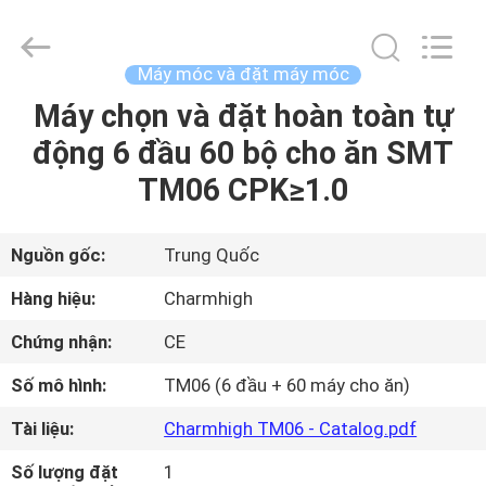
©
2016
-
2026
CHARMHIGH
Máy móc và đặt máy móc
TECHNOLOGY
LIMITED.
Máy chọn và đặt hoàn toàn tự
TRANG
All
Rights
Reserved.
động 6 đầu 60 bộ cho ăn SMT
CHỦ
TM06 CPK≥1.0
CÁC
SẢN
Nguồn gốc:
Trung Quốc
PHẨM
Hàng hiệu:
Charmhigh
Chứng nhận:
CE
VIDEO
Số mô hình:
TM06 (6 đầu + 60 máy cho ăn)
VỀ
Tài liệu:
Charmhigh TM06 - Catalog.pdf
CHÚNG
Số lượng đặt
1