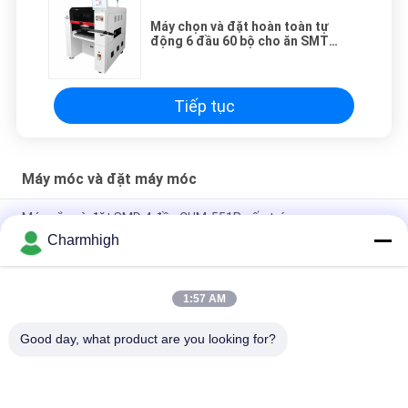
Máy chọn và đặt hoàn toàn tự
động 6 đầu 60 bộ cho ăn SMT
TM06 CPK≥1.0
Tiếp tục
Máy móc và đặt máy móc
Máy gắp và đặt SMD 4 đầu CHM-551P cấu trúc gang
Charmhigh
Thiết kế hẹp Mô-đun TC06 độ chính xác cao Máy gắp và đặt
SMT 6 đầu Hỗ trợ 01005
1:57 AM
Charmhigh TM08 PCBA sản xuất SMT Chip Mounter
Placement Machine CPK≥1.0
Good day, what product are you looking for?
Danh mục phổ biến
Tất cả
các