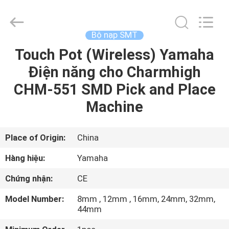
©
2016
-
2026
CHARMHIGH
Bộ nạp SMT
TECHNOLOGY
LIMITED.
Touch Pot (Wireless) Yamaha
TRANG
All
Rights
Reserved.
Điện năng cho Charmhigh
CHỦ
CHM-551 SMD Pick and Place
CÁC
Machine
SẢN
PHẨM
Place of Origin:
China
Hàng hiệu:
Yamaha
VIDEO
Chứng nhận:
CE
Model Number:
8mm , 12mm , 16mm, 24mm, 32mm,
VỀ
44mm
CHÚNG