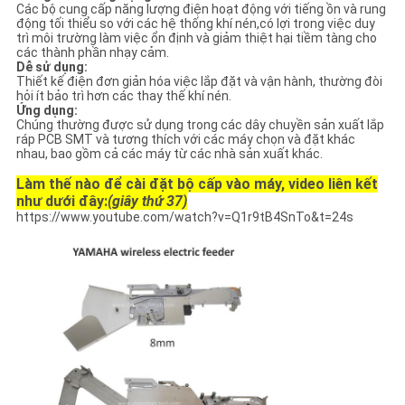
Các bộ cung cấp năng lượng điện hoạt động với tiếng ồn và rung
động tối thiểu so với các hệ thống khí nén,có lợi trong việc duy
trì môi trường làm việc ổn định và giảm thiệt hại tiềm tàng cho
các thành phần nhạy cảm.
Dễ sử dụng:
Thiết kế điện đơn giản hóa việc lắp đặt và vận hành, thường đòi
hỏi ít bảo trì hơn các thay thế khí nén.
Ứng dụng:
Chúng thường được sử dụng trong các dây chuyền sản xuất lắp
ráp PCB SMT và tương thích với các máy chọn và đặt khác
nhau, bao gồm cả các máy từ các nhà sản xuất khác.
Làm thế nào để cài đặt bộ cấp vào máy, video liên kết
như dưới đây:
(giây thứ 37)
https://www.youtube.com/watch?v=Q1r9tB4SnTo&t=24s