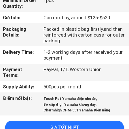
Minimum Order
1pcs
TÔI
Quantity:
Giá bán:
Can mix buy, around $125-$520
CHUYẾN
Packaging
Packed in plastic bag firstly,and then
THAM
Details:
reinforced with carton case for outer
packing
QUAN
NHÀ
Delivery Time:
1-2 working days after received your
payment
MÁY
Payment
PayPal, T/T, Western Union
Terms:
KIỂM
Supply Ability:
500pcs per month
SOÁT
Điểm nổi bật:
,
CHẤT
Touch Pot Yamaha điện cho ăn
,
Bộ cấp điện Yamaha không dây
LƯỢNG
Charmhigh CHM-551 Yamaha Điện năng
GIÁ TỐT NHẤT