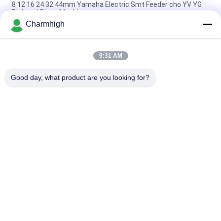
8 12 16 24 32 44mm Yamaha Electric Smt Feeder cho YV YG
Pick and Place Machine
Charmhigh
Bộ nạp điện của Yamaha 8 12 16 24mm cho Máy chọn và Đặt
Tự làm, Máy Charmhigh SMT
9:31 AM
Bộ nạp SMT điện Fuji NXT 8/12/16 / 24mm cho máy chọn và
đặt Charmhigh CHM-860 861 863
Good day, what product are you looking for?
Danh mục phổ biến
Tất cả
các
Máy Móc Và Đặt 
Dây Chuyền Sản 
Máy Móc
Xuất SMT
Máy In Stear
Lò Nướng Reflow
Bộ Nạp SMT
Máy SMT Nhỏ
Máy Hái Và Đặt Máy 
Dây Chuyền Lắp Ráp 