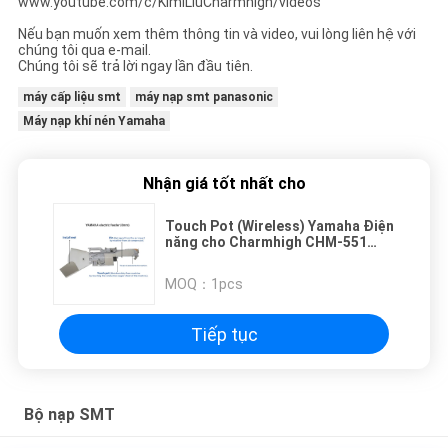
www.youtube.com/c/KimiLiuCharmhigh/videos
Nếu bạn muốn xem thêm thông tin và video, vui lòng liên hệ với
chúng tôi qua e-mail.
Chúng tôi sẽ trả lời ngay lần đầu tiên.
máy cấp liệu smt
máy nạp smt panasonic
Máy nạp khí nén Yamaha
Nhận giá tốt nhất cho
Touch Pot (Wireless) Yamaha Điện
năng cho Charmhigh CHM-551
SMD Pick and Place Machine
MOQ：
1pcs
Tiếp tục
Bộ nạp SMT