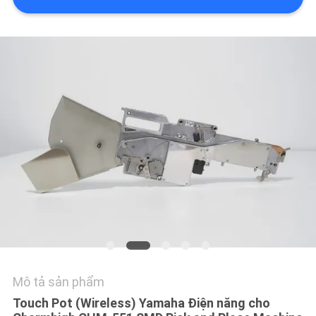
LIÊN
HỆ
VỚI
CHÚNG
TÔI
TIN
TỨC
SHOPPING
ON
LINE
Mô tả sản phẩm
SƠ
Touch Pot (Wireless) Yamaha Điện năng cho