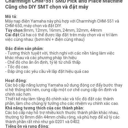
Charmhigh CHM-551 SMD Pick and Place Machine
ĐỒ
Cũng cho DIY SMT chọn và đặt máy
TRANG
Mô tả:
Máy nạp điện Yamaha này phù hợp với Charmhigh CHM-551 và
WEB
CHM-650, máy chọn và đặt DIY.
Tùy chọn:
8mm, 12mm, 16mm, 24mm, 32mm, 44mm
Cài đặt:
Cả hai có thể được lắp đặt trên máy chọn và vị trí làm
việc cùng nhau: (bơm khí + điện cùng nhau)
CHÍNH
Đặc điểm sản phẩm:
SÁCH
- Tương thích tuyệt vời, thích nghi với các nền tảng làm việc
khác nhau và các phương pháp tín hiệu
BẢO
- Chế độ cho ăn ổn định, tỷ lệ từ chối thấp
- Tốc độ cao.
MẬT
- Đáp ứng các yêu cầu về lắp đặt hiệu quả cao
Hoạt động:
Các bộ cấp năng lượng Yamaha sử dụng động cơ đẩy bước thay
vì hệ thống khí nén, cung cấp một cơ chế cung cấp ổn định và
chính xác hơn.
Thiết kế này làm tăng độ chính xác và tốc độ đặt các thành
phần, làm cho chúng lý tưởng cho các nhiệm vụ chính xác cao.
Khả năng tương thích của các thành phần:
Các bộ cấp này hỗ trợ nhiều kích thước thành phần khác nhau,
thường từ 8mm đến 44mm chiều rộng, và phù hợp để xử lý các
thành phần rất nhỏ như gói 0201 và 0402.
Tiếng ồn và rung động: