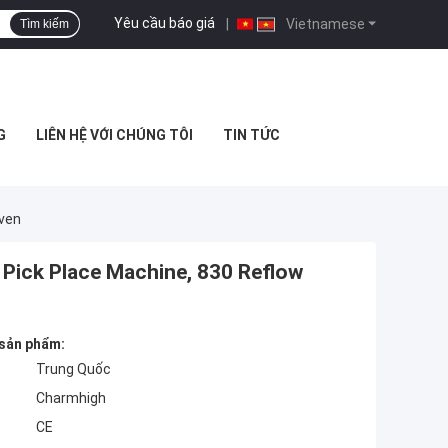
Yêu cầu báo giá
|
Vietnamese
Tìm kiếm
G
LIÊN HỆ VỚI CHÚNG TÔI
TIN TỨC
Oven
 Pick Place Machine, 830 Reflow
 sản phẩm:
Trung Quốc
Charmhigh
CE