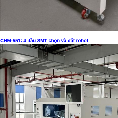
CHM-551: 4 đầu SMT chọn và đặt robot
: