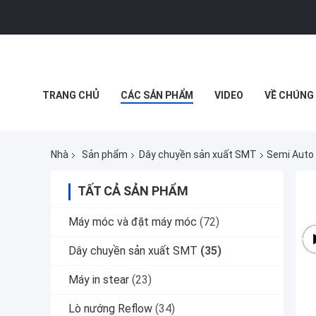
TRANG CHỦ
CÁC SẢN PHẨM
VIDEO
VỀ CHÚNG 
MUA SẮM TRỰC TUYẾN
Nhà
Sản phẩm
Dây chuyền sản xuất SMT
Semi Auto 
TẤT CẢ SẢN PHẨM
Máy móc và đặt máy móc
(72)
Dây chuyền sản xuất SMT
(35)
Máy in stear
(23)
Lò nướng Reflow
(34)