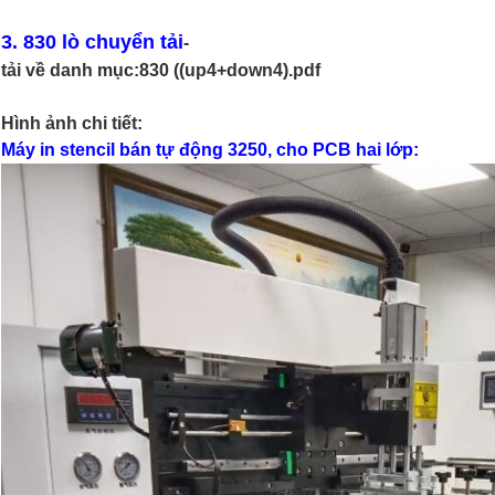
3. 830 lò chuyển tải
-
tải về danh mục:
830 ((up4+down4).pdf
Hình ảnh chi tiết:
Máy in stencil bán tự động 3250, cho PCB hai lớp: