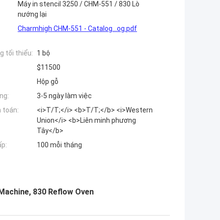
Máy in stencil 3250 / CHM-551 / 830 Lò
nướng lại
Charmhigh CHM-551 - Catalog...og.pdf
 tối thiểu:
1 bộ
$11500
Hộp gỗ
ng:
3-5 ngày làm việc
 toán:
<i>T/T;</i> <b>T/T;</b> <i>Western
Union</i> <b>Liên minh phương
Tây</b>
ấp:
100 mỗi tháng
Machine, 830 Reflow Oven