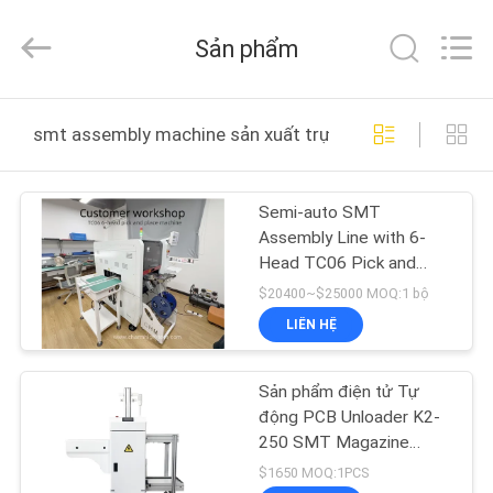
©
2016
-
Sản phẩm
2026
CHARMHIGH
TECHNOLOGY
LIMITED.
TRANG
All
Rights
smt assembly machine sản xuất trực tuyến
Reserved.
CHỦ
Semi-auto SMT
CÁC
Assembly Line with 6-
SẢN
Head TC06 Pick and
Place
PHẨM
$20400~$25000 MOQ:1 bộ
LIÊN HỆ
VIDEO
Sản phẩm điện tử Tự
động PCB Unloader K2-
VỀ
250 SMT Magazine
Loader cho dây chuyền
CHÚNG
$1650 MOQ:1PCS