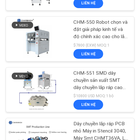
lắp ráp SMT
LIÊN HỆ
TÔI
CHM-550 Robot chọn và
CHUYẾN
đặt giải pháp kinh tế và
THAM
độ chính xác cao cho lắp
ráp SMT
QUAN
$7800 (EXW) MOQ:1
LIÊN HỆ
NHÀ
MÁY
CHM-551 SMD dây
chuyền sản xuất SMT
KIỂM
dây chuyền lắp ráp cao
độ chính xác 4 đầu PCB
$10800 USD MOQ:1 bộ
SOÁT
làm robot
LIÊN HỆ
CHẤT
LƯỢNG
Dây chuyền lắp ráp PCB
nhỏ Máy in Stencil 3040,
Máy Smt CHMT36VA, Lò