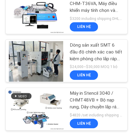
ĐỒ
CHM-T36VA, Máy điều
khiển máy tính chọn và
TRANG
đặt SMT Chmt36va
$3200 including shipping DHL MOQ:1
WEB
LIÊN HỆ
CHÍNH
Dòng sản xuất SMT 6
đầu độ chính xác cao tiết
SÁCH
kiệm phòng cho lắp ráp
BẢO
PCB hiệu quả
$24,000~$30,000 MOQ:1 bộ
MẬT
LIÊN HỆ
Máy in Stencil 3040 /
CHMT48VB + Bộ nạp
rung, Dây chuyền lắp ráp
SMT PCB / Lò nướng
$4820 /set including shipping DHL MOQ:1 bộ
Reflow BRT-420
LIÊN HỆ