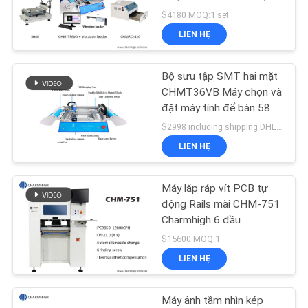
LIÊN
nướng 420 Reflow
$4180 MOQ:1 set
HỆ
LIÊN HỆ
VỚI
CHÚNG
Bộ sưu tập SMT hai mặt
TÔI
CHMT36VB Máy chọn và
đặt máy tính để bàn 58
Feeders
$2998 including shipping DHL MOQ:1
TIN
LIÊN HỆ
TỨC
Máy lắp ráp vít PCB tự
SHOPPING
động Rails mài CHM-751
Charmhigh 6 đầu
ON
$15600 MOQ:1
LINE
LIÊN HỆ
SƠ
Máy ảnh tầm nhìn kép