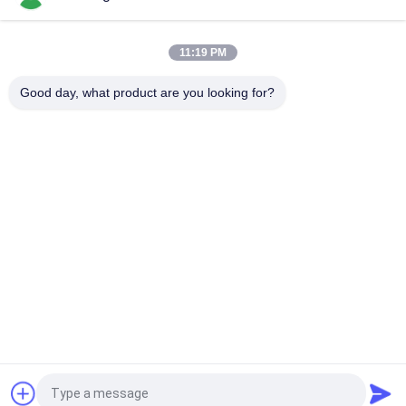
Tổng chiều dài 3,5m Độ chính xác cao SMT nhỏ dây chuyền
sản xuất 0201, BGA, 144 pin IC
11:19 PM
Dây chuyền lắp ráp PCB hoàn toàn tự động hiệu suất cao cho
sản xuất điện tử
Good day, what product are you looking for?
Danh mục phổ biến
Tất cả
các
Máy Móc Và Đặt 
Dây Chuyền Sản 
Máy Móc
Xuất SMT
Máy In Stear
Lò Nướng Reflow
Bộ Nạp SMT
Máy SMT Nhỏ
Máy Hái Và Đặt Máy 
Dây Chuyền Lắp Ráp 
SM
PCB
Yêu cầu báo giá