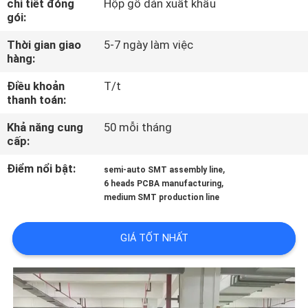
chi tiết đóng
Hộp gỗ dán xuất khẩu
TÔI
gói:
Thời gian giao
5-7 ngày làm việc
CHUYẾN
hàng:
THAM
Điều khoản
T/t
QUAN
thanh toán:
NHÀ
Khả năng cung
50 mỗi tháng
cấp:
MÁY
Điểm nổi bật:
,
semi-auto SMT assembly line
,
6 heads PCBA manufacturing
KIỂM
medium SMT production line
SOÁT
CHẤT
GIÁ TỐT NHẤT
LƯỢNG