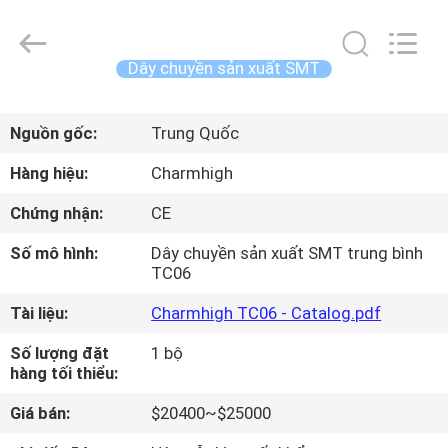
©
2016
-
2026
CHARMHIGH
Dây chuyền sản xuất SMT
TECHNOLOGY
LIMITED.
TRANG
All
Rights
Reserved.
Nguồn gốc:
Trung Quốc
CHỦ
Hàng hiệu:
Charmhigh
CÁC
Chứng nhận:
CE
SẢN
Số mô hình:
Dây chuyền sản xuất SMT trung bình
PHẨM
TC06
Tài liệu:
Charmhigh TC06 - Catalog.pdf
VIDEO
Số lượng đặt
1 bộ
hàng tối thiểu:
VỀ
Giá bán:
$20400~$25000
CHÚNG