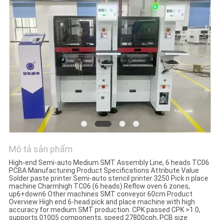
LIÊN
HỆ
VỚI
CHÚNG
TÔI
TIN
TỨC
SHOPPING
Mô tả sản phẩm
ON
High-end Semi-auto Medium SMT Assembly Line, 6 heads TC06
PCBA Manufacturing Product Specifications Attribute Value
LINE
Solder paste printer Semi-auto stencil printer 3250 Pick n place
machine Charmhigh TC06 (6 heads) Reflow oven 6 zones,
up6+down6 Other machines SMT conveyor 60cm Product
Overview High end 6-head pick and place machine with high
SƠ
accuracy for medium SMT production. CPK passed CPK >1.0,
supports 01005 components, speed 27800cph, PCB size