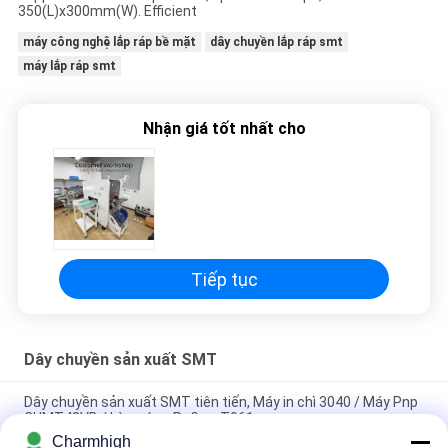
ĐỒ
350(L)x300mm(W). Efficient
TRANG
máy công nghệ lắp ráp bề mặt
dây chuyền lắp ráp smt
máy lắp ráp smt
WEB
Nhận giá tốt nhất cho
CHÍNH
SÁCH
BẢO
MẬT
Tiếp tục
Dây chuyền sản xuất SMT
Dây chuyền sản xuất SMT tiên tiến, Máy in chì 3040 / Máy Pnp
CHMT48VB / Lò nướng Reflow T961
Charmhigh