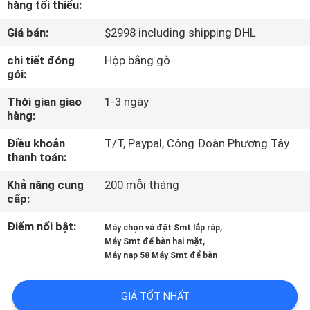
hàng tối thiểu:
TÔI
Giá bán:
$2998 including shipping DHL
CHUYẾN
chi tiết đóng
Hộp bằng gỗ
gói:
THAM
QUAN
Thời gian giao
1-3 ngày
hàng:
NHÀ
Điều khoản
T/T, Paypal, Công Đoàn Phương Tây
MÁY
thanh toán:
Khả năng cung
200 mỗi tháng
KIỂM
cấp:
SOÁT
Điểm nổi bật:
,
Máy chọn và đặt Smt lắp ráp
CHẤT
,
Máy Smt để bàn hai mặt
Máy nạp 58 Máy Smt để bàn
LƯỢNG
GIÁ TỐT NHẤT