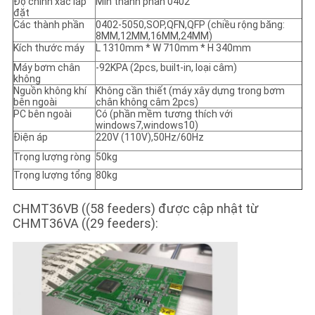
Độ chính xác lắp
Min thành phần 0402
đặt
Các thành phần
0402-5050,SOP,QFN,QFP (chiều rộng băng:
8MM,12MM,16MM,24MM)
Kích thước máy
L 1310mm * W 710mm * H 340mm
Máy bơm chân
-92KPA (2pcs, built-in, loại câm)
không
Nguồn không khí
Không cần thiết (máy xây dựng trong bơm
bên ngoài
chân không câm 2pcs)
PC bên ngoài
Có (phần mềm tương thích với
windows7,windows10)
Điện áp
220V (110V),50Hz/60Hz
Trọng lượng ròng
50kg
Trọng lượng tổng
80kg
CHMT36VB ((58 feeders) được cập nhật từ
CHMT36VA ((29 feeders):