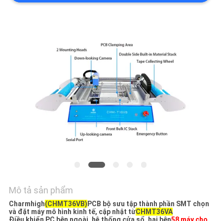
LIÊN
HỆ
VỚI
CHÚNG
TÔI
TIN
TỨC
SHOPPING
ON
LINE
Mô tả sản phẩm
Charmhigh
(CHMT36VB)
PCB bộ sưu tập thành phần SMT chọn
SƠ
và đặt máy mô hình kinh tế, cập nhật từ
CHMT36VA
Điều khiển PC bên ngoài, hệ thống cửa sổ, hai bên
58 máy cho