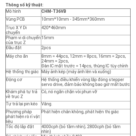
Thông số kỹ thuật:
Mô hình
CHM-T36VB
Vùng PCB
10mm*10mm - 345mm*360mm
Trục X Y Di
420*460mm
chuyển
Phạm vi di chuyển
15mm
của trục Z
Đầu đặt
2pcs
Máy cho ăn
8mm = 44pcs, 12mm = 8pcs, 16mm = 2pcs,
24mm = 2pcs,
Đàn IC mặt trước = 14pcs, thùng IC tùy chỉnh
Hệ thống thị giác
Máy ảnh kép (máy ảnh lên và xuống)
Động cơ
Hệ thống điều khiển vòng lặp đóng stepper
servo drive, đảm bảo không bao giờ mất bước
Khám phá tự trả
Có, nó ngăn chặn vòi phun vỡ
về trục Z
Tự trả lại pin kéo
Vâng.
Phương pháp
Phát hiện chân không, phát hiện thị giác
phát hiện rò rỉ vật
liệu
Tốc độ lắp đặt
4000cph (bỏ tầm nhìn); 2800cph (bỏ tầm
nhìn)