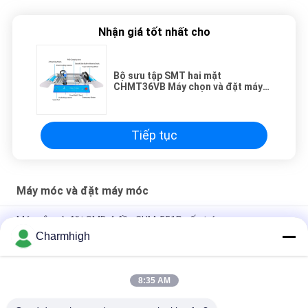
Nhận giá tốt nhất cho
Bộ sưu tập SMT hai mặt
CHMT36VB Máy chọn và đặt máy
tính để bàn 58 Feeders
Tiếp tục
Máy móc và đặt máy móc
Máy gắp và đặt SMD 4 đầu CHM-551P cấu trúc gang
Charmhigh
Thiết kế hẹp Mô-đun TC06 độ chính xác cao Máy gắp và đặt
SMT 6 đầu Hỗ trợ 01005
8:35 AM
Charmhigh TM08 PCBA sản xuất SMT Chip Mounter
Placement Machine CPK≥1.0