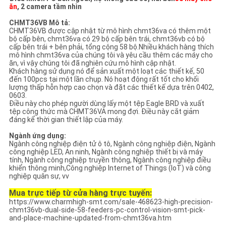
ĐỒ
ăn
, 2 camera tầm nhìn
TRANG
CHMT36VB Mô tả:
CHMT36VB được cập nhật từ mô hình chmt36va có thêm một
WEB
bộ cấp bên, chmt36va có 29 bộ cấp bên trái, chmt36vb có bộ
cấp bên trái + bên phải, tổng cộng 58 bộ.Nhiều khách hàng thích
mô hình chmt36va của chúng tôi và yêu cầu thêm các máy cho
ăn, vì vậy chúng tôi đã nghiên cứu mô hình cập nhật.
CHÍNH
Khách hàng sử dụng nó để sản xuất một loạt các thiết kế, 50
đến 100pcs tại một lần chụp. Nó hoạt động rất tốt cho khối
lượng thấp hỗn hợp cao chọn và đặt các thiết kế dựa trên 0402,
SÁCH
0603.
Điều này cho phép người dùng lấy một tệp Eagle BRD và xuất
BẢO
tệp công thức mà CHMT36VA mong đợi. Điều này cắt giảm
đáng kể thời gian thiết lập của máy.
MẬT
Ngành ứng dụng:
Ngành công nghiệp điện tử ô tô, Ngành công nghiệp điện, Ngành
công nghiệp LED, An ninh, Ngành công nghiệp thiết bị và máy
tính, Ngành công nghiệp truyền thông, Ngành công nghiệp điều
khiển thông minh,Công nghiệp Internet of Things (IoT) và công
nghiệp quân sự, vv
Mua trực tiếp từ cửa hàng trực tuyến:
https://www.charmhigh-smt.com/sale-468623-high-precision-
chmt36vb-dual-side-58-feeders-pc-control-vision-smt-pick-
and-place-machine-updated-from-chmt36va.htm