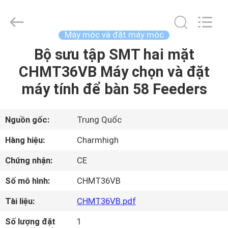
©
2016
-
2026
CHARMHIGH
Máy móc và đặt máy móc
TECHNOLOGY
LIMITED.
Bộ sưu tập SMT hai mặt
TRANG
All
Rights
Reserved.
CHMT36VB Máy chọn và đặt
CHỦ
máy tính để bàn 58 Feeders
CÁC
SẢN
Nguồn gốc:
Trung Quốc
PHẨM
Hàng hiệu:
Charmhigh
Chứng nhận:
CE
VIDEO
Số mô hình:
CHMT36VB
VỀ
Tài liệu:
CHMT36VB.pdf
CHÚNG
Số lượng đặt
1