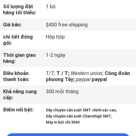
TÔI
Số lượng đặt
1 bộ
hàng tối thiểu:
CHUYẾN
Giá bán:
$430 free shipping
THAM
chi tiết đóng
Hộp hộp
gói:
QUAN
NHÀ
Thời gian giao
1-2 ngày
hàng:
MÁY
Điều khoản
T/T;
T / T;
Western union;
Công đoàn
thanh toán:
phương Tây;
paypal
paypal
KIỂM
Khả năng cung
300 mỗi tháng
SOÁT
cấp:
CHẤT
Điểm nổi bật:
,
Dây chuyền sản xuất SMT chính xác cao
LƯỢNG
,
Dây chuyền sản xuất Charmhigh SMT
Máy in bút chì 3040