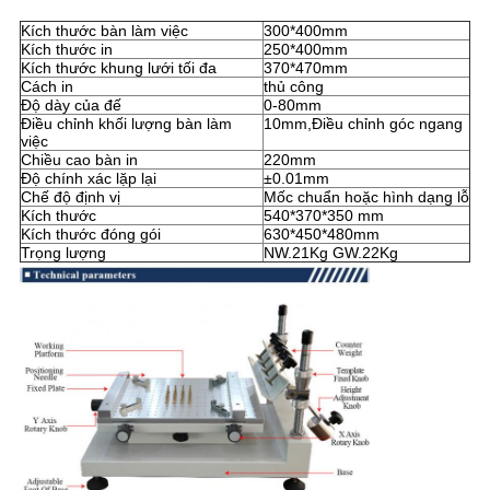
Kích thước bàn làm việc
300*400mm
Kích thước in
250*400mm
Kích thước khung lưới tối đa
370*470mm
Cách in
thủ công
Độ dày của đế
0-80mm
Điều chỉnh khối lượng bàn làm
10mm,Điều chỉnh góc ngang
việc
Chiều cao bàn in
220mm
Độ chính xác lặp lại
±0.01mm
Chế độ định vị
Mốc chuẩn hoặc hình dạng lỗ
Kích thước
540*370*350 mm
Kích thước đóng gói
630*450*480mm
Trọng lượng
NW.21Kg GW.22Kg