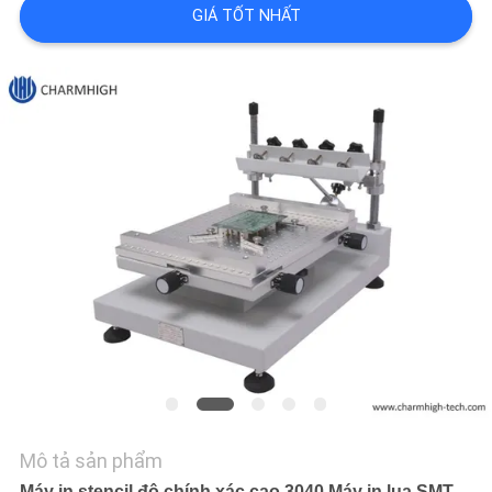
LIÊN
GIÁ TỐT NHẤT
HỆ
VỚI
CHÚNG
TÔI
TIN
TỨC
SHOPPING
ON
LINE
Mô tả sản phẩm
SƠ
Máy in stencil độ chính xác cao 3040 Máy in lụa SMT