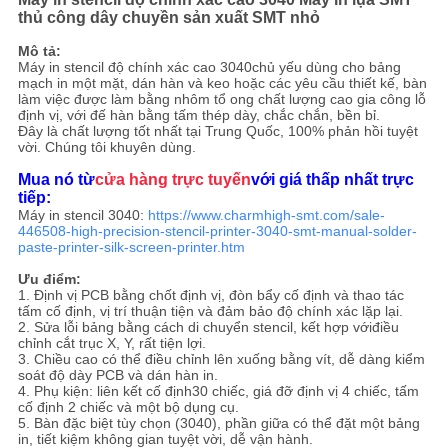
ĐỒ
thủ công dây chuyền sản xuất SMT nhỏ
TRANG
Mô tả:
Máy in stencil độ chính xác cao 3040chủ yếu dùng cho bảng
WEB
mạch in một mặt, dán hàn và keo hoặc các yêu cầu thiết kế, bàn
làm việc được làm bằng nhôm tổ ong chất lượng cao gia công lỗ
định vị, với đế hàn bằng tấm thép dày, chắc chắn, bền bỉ.
Đây là chất lượng tốt nhất tại Trung Quốc, 100% phản hồi tuyệt
CHÍNH
vời. Chúng tôi khuyên dùng.
SÁCH
Mua nó từ
cửa hàng trực tuyến
với giá thấp nhất trực
tiếp:
BẢO
Máy in stencil 3040:
https://www.charmhigh-smt.com/sale-
446508-high-precision-stencil-printer-3040-smt-manual-solder-
MẬT
paste-printer-silk-screen-printer.htm
Ưu điểm:
1. Định vị PCB bằng chốt định vị, đòn bẩy cố định và thao tác
tấm cố định, vị trí thuận tiện và đảm bảo độ chính xác lặp lại.
2. Sửa lỗi bảng bằng cách di chuyển stencil, kết hợp vớiđiều
chỉnh cắt trục X, Y, rất tiện lợi.
3. Chiều cao có thể điều chỉnh lên xuống bằng vít, dễ dàng kiểm
soát độ dày PCB và dán hàn in.
4. Phụ kiện: liên kết cố định30 chiếc, giá đỡ định vị 4 chiếc, tấm
cố định 2 chiếc và một bộ dụng cụ.
5. Bàn đặc biệt tùy chọn (3040), phần giữa có thể đặt một bảng
in, tiết kiệm không gian tuyệt vời, dễ vận hành.