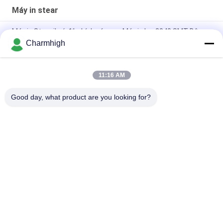
Máy in stear
Máy in Stencil có độ chính xác cao Máy in lụa 3040 SMT Dây
chuyền sản xuất SMT thủ công
Charmhigh
Máy hàn dán bán tự động 3250, Máy in màn hình 320 * 500mm
11:16 AM
E6 Máy in màn hình tự động hoàn toàn SMT máy in dán hàn
600x350mm
Good day, what product are you looking for?
Danh mục phổ biến
Tất cả
các
Máy Móc Và Đặt 
Dây Chuyền Sản 
Máy Móc
Xuất SMT
Máy In Stear
Lò Nướng Reflow
Bộ Nạp SMT
Máy SMT Nhỏ