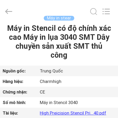
©
2016
-
2026
CHARMHIGH
Máy in stear
TECHNOLOGY
LIMITED.
Máy in Stencil có độ chính xác
TRANG
All
Rights
Reserved.
cao Máy in lụa 3040 SMT Dây
CHỦ
chuyền sản xuất SMT thủ
CÁC
công
SẢN
PHẨM
Nguồn gốc:
Trung Quốc
Hàng hiệu:
Charmhigh
VIDEO
Chứng nhận:
CE
Số mô hình:
Máy in Stencil 3040
VỀ
CHÚNG
Tài liệu:
High Preicision Stencil Pri...40.pdf