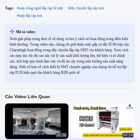
Tags:
#
máy công nghệ lắp ráp bề mặt
#
dây chuyền lắp ráp smt
#
máy lắp ráp smt
Mô tả video:
Xem giải pháp trong thực tế sử dụng và lưu ý cách nó hoạt động trong điều kiện
bình thường. Trong video này, chúng tôi giới thiệu máy gắp và đặt TC06 kép của
Charmhigh hoạt động trong dây chuyền lắp ráp SMT của khách hàng. Xem cách
các máy dọc tốc độ cao này xử lý sản xuất khối lượng lớn, thể hiện vị trí chính
xác, tích hợp quy trình làm việc và độ tin cậy trong môi trường sản xuất năng
động. Hiểu rõ hơn về cách thiết bị SMT chuyên nghiệp của chúng tôi hỗ trợ lắp
ráp PCB hiệu quả cho khách hàng B2B quốc tế.
Các Video Liên Quan
00:38
00:24