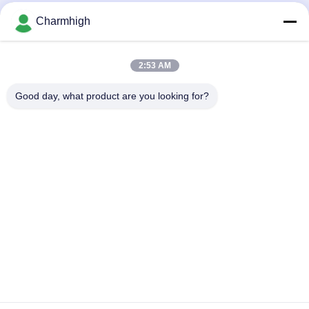
Dây chuyền sản xuất máy đếm từ
Máy gắp và đặt hàng hai làn
Charmhigh
SMT RS10
Charmhigh RS20 Dual-arm
82000CPH
SMT Pnp Machine
SMT Pnp Machine
May 12, 2026
April 27, 2026
2:53 AM
Good day, what product are you looking for?
02:26
00:30
Máy gắp đặt hỗn hợp khung gang 4
Đường lắp ráp PCB SMT Độ chính
đầu CHM-551P
xác cao với bộ cấp độ rung
SMT Pnp Machine
SMT Line
April 27, 2026
January 27, 2021
02:04
01:28
Máy in stencil chính xác cao 3040
Dây chuyền lắp ráp PCB hoàn toàn
SMT Máy in lụa SMT
tự động tại nhà máy Charmhigh