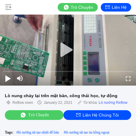
Trò Chuyện
Liên Hệ
Lò nung chảy lại trên mặt bàn, công thái học, tự động
Reflow oven
January 22, 2021
Từ khóa:
Lò nướng Reflow
Trò Chuyện
Liên Hệ Chúng Tôi
Tags:
#
lò nướng tái tạo nhiệt để bàn
#
lò nướng tái tạo tia hồng ngoại