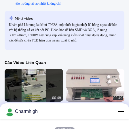
#
lò nướng tái tạo nhiệt không chì
Mô tả video:
Khám phá Lò nung lại Mini T962A, một thiết bị gia nhiệt IC hồng ngoại để bàn
với hệ thống xả và kết nối PC. Hoàn hảo để hàn SMD và BGA, lò nung
300x320mm, 1500W này cung cấp khả năng kiểm soát nhiệt độ tự động, chính
xác để sửa chữa PCB hiệu quả và sản xuất lô nhỏ.
Các Video Liên Quan
00:49
02:49
PC6635 Đường sắt + PC lò phản
Lò nung chảy hồng ngoại SMT, điều
Charmhigh
phồng 2300 * 350mm Máy hàn 6
khiển thông minh không chì
vùng
Reflow Oven
Reflow Oven
September 13, 2024
March 23, 2021