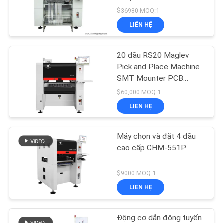
LIÊN
SMT
$36980 MOQ:1
HỆ
LIÊN HỆ
VỚI
21
CHÚNG
20 đầu RS20 Maglev
Bộ nạp SMT
TÔI
Pick and Place Machine
SMT Mounter PCB
Assembly
$60,000 MOQ:1
TIN
LIÊN HỆ
TỨC
Máy chọn và đặt 4 đầu
21
SHOPPING
cao cấp CHM-551P
ON
Máy SMT nhỏ
$9000 MOQ:1
LINE
LIÊN HỆ
SƠ
Động cơ dẫn động tuyến