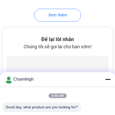
10
Xem thêm
Phụ kiện SMT
Để lại lời nhắn
Chúng tôi sẽ gọi lại cho bạn sớm!
6
Máy hàn sóng
Charmhigh
6:46 AM
Good day, what product are you looking for?