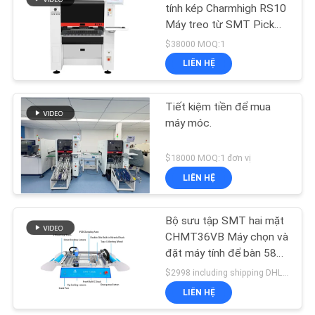
ĐỒ
tính kép Charmhigh RS10
Máy treo từ SMT Pick
TRANG
19
and Place
$38000 MOQ:1
WEB
Máy hái và đặt máy
LIÊN HỆ
SM
CHÍNH
Tiết kiệm tiền để mua
máy móc.
SÁCH
BẢO
$18000 MOQ:1 đơn vị
MẬT
LIÊN HỆ
8
Dây chuyền lắp ráp
Bộ sưu tập SMT hai mặt
CHMT36VB Máy chọn và
PCB
đặt máy tính để bàn 58
Feeders
$2998 including shipping DHL MOQ:1
LIÊN HỆ