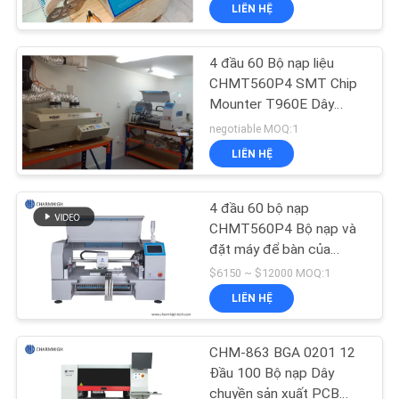
LIÊN HỆ
TÔI
4 đầu 60 Bộ nạp liệu
CHUYẾN
23
CHMT560P4 SMT Chip
THAM
Mounter T960E Dây
Máy in stear
chuyền lắp ráp PCB cho
QUAN
negotiable MOQ:1
lò nướng Reflow
LIÊN HỆ
NHÀ
MÁY
4 đầu 60 bộ nạp
CHMT560P4 Bộ nạp và
KIỂM
đặt máy để bàn của
34
Yamaha Lắp ráp PCB
$6150 ~ $12000 MOQ:1
SOÁT
LIÊN HỆ
CHẤT
Lò nướng Reflow
LƯỢNG
CHM-863 BGA 0201 12
Đầu 100 Bộ nạp Dây
chuyền sản xuất PCB