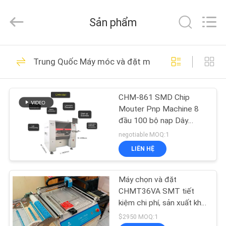
©
2016
-
Sản phẩm
2026
CHARMHIGH
TECHNOLOGY
LIMITED.
TRANG
All
74
Rights
Trung Quốc Máy móc và đặt máy móc
Reserved.
CHỦ
Máy móc và đặt
máy móc
CHM-861 SMD Chip
CÁC
Mouter Pnp Machine 8
SẢN
đầu 100 bộ nạp Dây
chuyền lắp ráp PCB
PHẨM
negotiable MOQ:1
LIÊN HỆ
37
VIDEO
Dây chuyền sản xuất
Máy chọn và đặt
CHMT36VA SMT tiết
VỀ
SMT
kiệm chi phí, sản xuất khối
lượng thấp
CHÚNG
$2950 MOQ:1