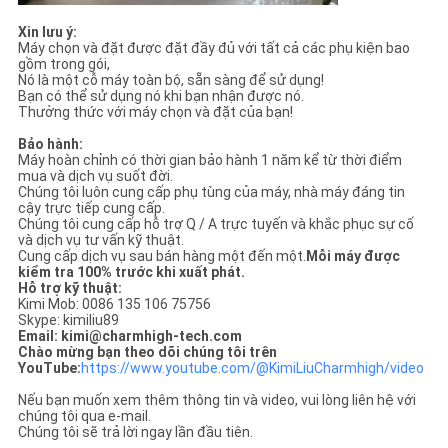
Xin lưu ý:
Máy chọn và đặt được đặt đầy đủ với tất cả các phụ kiện bao
gồm trong gói,
Nó là một cỗ máy toàn bộ, sẵn sàng để sử dụng!
Bạn có thể sử dụng nó khi bạn nhận được nó.
Thưởng thức với máy chọn và đặt của bạn!
Bảo hành:
Máy hoàn chỉnh có thời gian bảo hành 1 năm kể từ thời điểm
mua và dịch vụ suốt đời.
Chúng tôi luôn cung cấp phụ tùng của máy, nhà máy đáng tin
cậy trực tiếp cung cấp.
Chúng tôi cung cấp hỗ trợ Q / A trực tuyến và khắc phục sự cố
và dịch vụ tư vấn kỹ thuật.
Cung cấp dịch vụ sau bán hàng một đến một.
Mỗi máy được
kiểm tra 100% trước khi xuất phát.
Hỗ trợ kỹ thuật:
Kimi Mob: 0086 135 106 75756
Skype: kimiliu89
Email: kimi@charmhigh-tech.com
Chào mừng bạn theo dõi chúng tôi trên
YouTube:
https://www.youtube.com/@KimiLiuCharmhigh/video
Nếu bạn muốn xem thêm thông tin và video, vui lòng liên hệ với
chúng tôi qua e-mail.
Chúng tôi sẽ trả lời ngay lần đầu tiên.