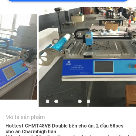
LIÊN
HỆ
VỚI
CHÚNG
TÔI
TIN
TỨC
SHOPPING
ON
LINE
Mô tả sản phẩm
Hottest CHMT48VB Double bên cho ăn, 2 đầu 58pcs
SƠ
cho ăn Charmhigh bàn