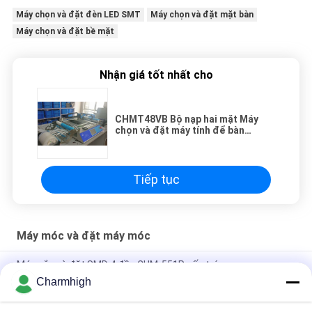
Máy chọn và đặt đèn LED SMT
Máy chọn và đặt mặt bàn
Máy chọn và đặt bề mặt
Nhận giá tốt nhất cho
CHMT48VB Bộ nạp hai mặt Máy
chọn và đặt máy tính để bàn
Charmhigh SMT
Tiếp tục
Máy móc và đặt máy móc
Máy gắp và đặt SMD 4 đầu CHM-551P cấu trúc gang
Charmhigh
Thiết kế hẹp Mô-đun TC06 độ chính xác cao Máy gắp và đặt
SMT 6 đầu Hỗ trợ 01005