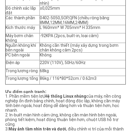
nhìn)
Độ chính xác lắp
±0,025mm
đặt
Các thành phần
0402-5050,SOP,QFN (chiều rộng băng:
8MM,12MM,16MM,24MM)
Kích thước máy
L 960mm* W 705mm* H 335mm
Máy bơm chân
-92KPA (2pcs, built-in, loại câm)
không
Nguồn không khí
Không cần thiết (máy xây dựng trong bơm
bên ngoài
chân không câm 2pcs)
PC bên ngoài
Không.
Điện áp
220V (110V), 50Hz/60Hz
Trọng lượng ròng
68kg
Trọng lượng tổng
86kg / 116*80*52cm / 0.62m3
Ưu điểm cạnh tranh:
1. Phần mềm tiện lợi,
Hệ thống Linux nhúng
của máy, nền công
nghiệp ổn định bảng chính, hoạt động độc lập, không cần máy
tính bên ngoài, hoạt động dễ dàng hơn và thuận tiện hơn, học
nhanh.
2. In-built màn hình cảm ứng, không cần màn hình bên ngoài,
phòng tiết kiệm, hoạt động thuận tiện hơn, chuột USB hỗ trợ
cũng.
3.
Máy ảnh tầm nhìn trên và dưới
, điều chỉnh vị trí của mỗi thành