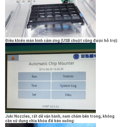
Điều khiển màn hình cảm ứng (USB chuột cũng được hỗ trợ):
Juki Nozzles, rất dễ vận hành, nam châm bên trong, không
cần sử dụng chìa khóa để kéo xuống: