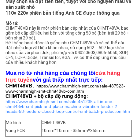
Máy chọn và đặt tiên tiến, tuyệt vời cho nguyên mẫu và
ĐỒ
sản xuất nhỏ
110v 220v phiên bản tiếng Anh CE được thông qua
TRANG
WEB
Mô tả:
CHMT48VB này là một phiên bản cập nhật của CHMT48VA, bao
gồm bộ cấp dữ liệu hai bên với tổng cộng 58 bộ (bên trái 29 bộ +
bên phải 29 bộ).
CHÍNH
Hệ thống hoạt động là giống như CHMT48VA và nó có thể cài
đặt nhiều loại vật liệu khác nhau, sử dụng 502---507 loại khác
nhau của vòi phun Juki, phù hợp với 0402,0603,0805-5050, SOP,
SÁCH
QFN, LQFP, Diode, Transistor, BGA... vv, có thể đáp ứng nhu cầu
của nhiều khách hàng hơn.
BẢO
Mua nó từ nhà hàng của chúng tôi
cửa hàng
MẬT
trực tuyến
với giá thấp nhất trực tiếp:
CHMT48VB:
https://www.charmhigh-smt.com/sale-487523-
www-charmhigh-smt-chmt48vb-com.htm
CHMT48VB + bộ cấp độ rung động
:
https://www.charmhigh-smt.com/sale-451235-all-in-one-
chmt48vb-smt-pick-and-place-machine-vibration-feeder-2-
heads-58-feeders-closed-loop-control-smt-batch-production.htm
Mô hình
CHM-T48VB
Vùng PCB
10mm*10mm - 355mm*355mm