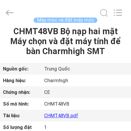
©
2016
-
2026
CHARMHIGH
Máy móc và đặt máy móc
TECHNOLOGY
LIMITED.
CHMT48VB Bộ nạp hai mặt
TRANG
All
Rights
Reserved.
Máy chọn và đặt máy tính để
CHỦ
bàn Charmhigh SMT
CÁC
SẢN
Nguồn gốc:
Trung Quốc
PHẨM
Hàng hiệu:
Charmhigh
Chứng nhận:
CE
VIDEO
Số mô hình:
CHMT48VB
VỀ
Tài liệu:
CHMT48VB.pdf
CHÚNG
Số lượng đặt
1