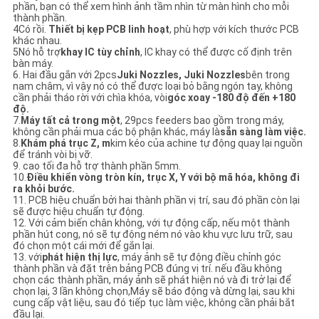
phần, bạn có thể xem hình ảnh tầm nhìn từ màn hình cho mỗi
thành phần.
4Có rồi.
Thiết bị kẹp PCB linh hoạt
, phù hợp với kích thước PCB
khác nhau.
5Nó hỗ trợ
khay IC tùy chỉnh
, IC khay có thể được cố định trên
bàn máy.
6. Hai đầu gắn với 2pcs
Juki Nozzles, Juki Nozzles
bên trong
nam châm, vì vậy nó có thể được loại bỏ bằng ngón tay, không
cần phải tháo rời với chìa khóa, vòi
góc xoay -180 độ đến +180
độ.
7.
Máy tất cả trong một
, 29pcs feeders bao gồm trong máy,
không cần phải mua các bộ phận khác, máy là
sẵn sàng làm việc.
8.
Khám phá trục Z, m
kim kéo của achine tự động quay lại nguồn
để tránh vòi bị vỡ.
9. cao tối đa hỗ trợ thành phần 5mm.
10.
Điều khiển vòng tròn kín, trục X, Y với bộ mã hóa, không đi
ra khỏi bước.
11. PCB hiệu chuẩn bởi hai thành phần vị trí, sau đó phần còn lại
sẽ được hiệu chuẩn tự động.
12. Với cảm biến chân không, với tự động cấp, nếu một thành
phần hút cong, nó sẽ tự động ném nó vào khu vực lưu trữ, sau
đó chọn một cái mới để gắn lại.
13. với
phát hiện thị lực
, máy ảnh sẽ tự động điều chỉnh góc
thành phần và đặt trên bảng PCB đúng vị trí. nếu đầu không
chọn các thành phần, máy ảnh sẽ phát hiện nó và đi trở lại để
chọn lại, 3 lần không chọn,Máy sẽ báo động và dừng lại, sau khi
cung cấp vật liệu, sau đó tiếp tục làm việc, không cần phải bắt
đầu lại.