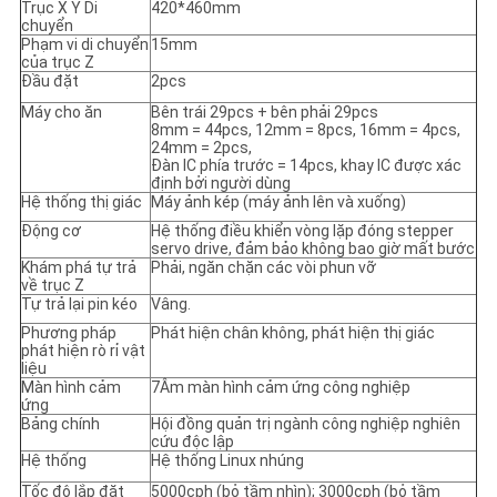
Trục X Y Di
420*460mm
chuyển
Phạm vi di chuyển
15mm
của trục Z
Đầu đặt
2pcs
Máy cho ăn
Bên trái 29pcs + bên phải 29pcs
8mm = 44pcs, 12mm = 8pcs, 16mm = 4pcs,
24mm = 2pcs,
Đàn IC phía trước = 14pcs, khay IC được xác
định bởi người dùng
Hệ thống thị giác
Máy ảnh kép (máy ảnh lên và xuống)
Động cơ
Hệ thống điều khiển vòng lặp đóng stepper
servo drive, đảm bảo không bao giờ mất bước
Khám phá tự trả
Phải, ngăn chặn các vòi phun vỡ
về trục Z
Tự trả lại pin kéo
Vâng.
Phương pháp
Phát hiện chân không, phát hiện thị giác
phát hiện rò rỉ vật
liệu
Màn hình cảm
7Âm màn hình cảm ứng công nghiệp
ứng
Bảng chính
Hội đồng quản trị ngành công nghiệp nghiên
cứu độc lập
Hệ thống
Hệ thống Linux nhúng
Tốc độ lắp đặt
5000cph (bỏ tầm nhìn); 3000cph (bỏ tầm