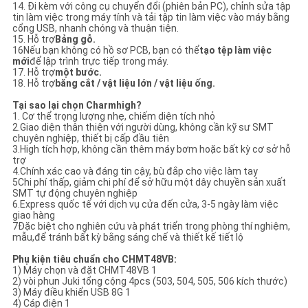
14. Đi kèm với công cụ chuyển đổi (phiên bản PC), chỉnh sửa tập
tin làm việc trong máy tính và tải tập tin làm việc vào máy bằng
cổng USB, nhanh chóng và thuận tiện.
15. Hỗ trợ
Bảng gỗ.
16Nếu bạn không có hồ sơ PCB, bạn có thể
tạo tệp làm việc
mới
để lập trình trực tiếp trong máy.
17. Hỗ trợ
một bước.
18. Hỗ trợ
băng cắt / vật liệu lớn / vật liệu ống.
Tại sao lại chọn Charmhigh?
1. Cơ thể trọng lượng nhẹ, chiếm diện tích nhỏ
2.Giao diện thân thiện với người dùng, không cần kỹ sư SMT
chuyên nghiệp, thiết bị cấp đầu tiên
3.High tích hợp, không cần thêm máy bơm hoặc bất kỳ cơ sở hỗ
trợ
4.Chính xác cao và đáng tin cậy, bù đắp cho việc làm tay
5Chi phí thấp, giảm chi phí để sở hữu một dây chuyền sản xuất
SMT tự động chuyên nghiệp
6.Express quốc tế với dịch vụ cửa đến cửa, 3-5 ngày làm việc
giao hàng
7Đặc biệt cho nghiên cứu và phát triển trong phòng thí nghiệm,
mẫu,để tránh bất kỳ bằng sáng chế và thiết kế tiết lộ
Phụ kiện tiêu chuẩn cho CHMT48VB:
1) Máy chọn và đặt CHMT48VB 1
2) vòi phun Juki tổng cộng 4pcs (503, 504, 505, 506 kích thước)
3) Máy điều khiển USB 8G 1
4) Cáp điện 1