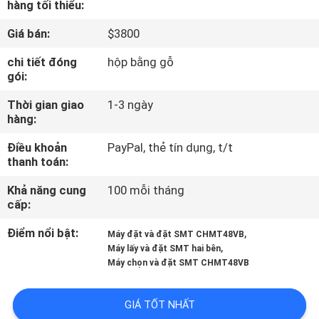
hàng tối thiểu:
TÔI
Giá bán:
$3800
CHUYẾN
chi tiết đóng
hộp bằng gỗ
gói:
THAM
QUAN
Thời gian giao
1-3 ngày
hàng:
NHÀ
Điều khoản
PayPal, thẻ tín dụng, t/t
MÁY
thanh toán:
Khả năng cung
100 mỗi tháng
KIỂM
cấp:
SOÁT
Điểm nổi bật:
,
Máy đặt và đặt SMT CHMT48VB
CHẤT
,
Máy lấy và đặt SMT hai bên
Máy chọn và đặt SMT CHMT48VB
LƯỢNG
GIÁ TỐT NHẤT