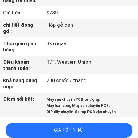
hàng tối thiểu:
TÔI
Giá bán:
$280
CHUYẾN
chi tiết đóng
Hộp gỗ dán
gói:
THAM
Thời gian giao
3-5 ngày
QUAN
hàng:
NHÀ
Điều khoản
T/T, Western Union
MÁY
thanh toán:
Khả năng cung
200 chiếc / tháng
KIỂM
cấp:
SOÁT
Điểm nổi bật:
,
Máy vận chuyển PCB tự động
,
CHẤT
Máy hàn sóng Máy vận chuyển PCB
DIP dây chuyền lắp ráp PCB vận chuyển
LƯỢNG
GIÁ TỐT NHẤT