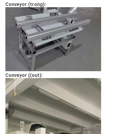
ĐỒ
Conveyor (trong):
TRANG
WEB
CHÍNH
SÁCH
BẢO
MẬT
Conveyor ((out):