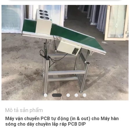
LIÊN
HỆ
VỚI
CHÚNG
TÔI
TIN
TỨC
SHOPPING
ON
LINE
Mô tả sản phẩm
Máy vận chuyển PCB tự động (in & out) cho Máy hàn
SƠ
sóng cho dây chuyền lắp ráp PCB DIP