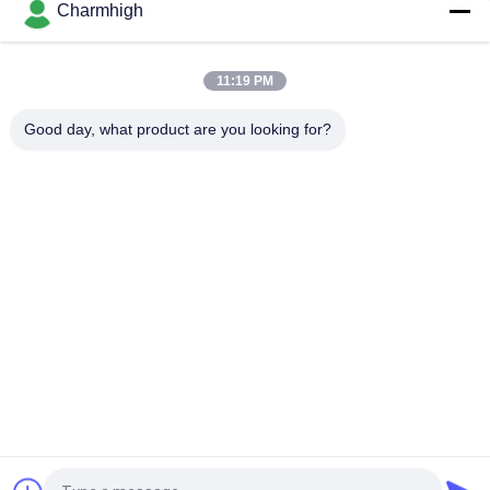
Charmhigh
SMT kiểm tra máy vận chuyển PCB máy vận chuyển bộ đệm
với chức năng dừng và đi
11:19 PM
Băng tải nạp/xả sóng cho máy hàn sóng cho dây chuyền lắp
ráp DIP/THT
Good day, what product are you looking for?
Danh mục phổ biến
Tất cả
các
Máy Móc Và Đặt 
Dây Chuyền Sản 
Máy Móc
Xuất SMT
Máy In Stear
Lò Nướng Reflow
Bộ Nạp SMT
Máy SMT Nhỏ
Máy Hái Và Đặt Máy 
Dây Chuyền Lắp Ráp 
SM
PCB