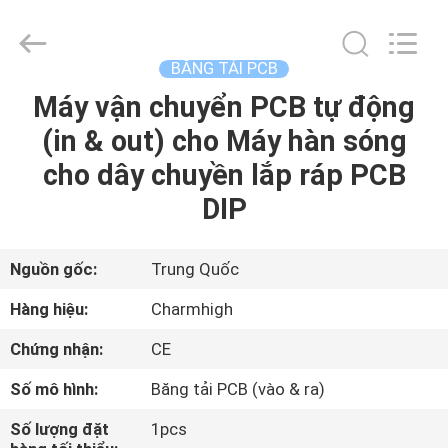
©
2016
-
2026
CHARMHIGH
BĂNG TẢI PCB
TECHNOLOGY
LIMITED.
Máy vận chuyển PCB tự động
TRANG
All
Rights
Reserved.
(in & out) cho Máy hàn sóng
CHỦ
cho dây chuyền lắp ráp PCB
CÁC
DIP
SẢN
PHẨM
Nguồn gốc:
Trung Quốc
Hàng hiệu:
Charmhigh
VIDEO
Chứng nhận:
CE
Số mô hình:
Băng tải PCB (vào & ra)
VỀ
CHÚNG
Số lượng đặt
1pcs