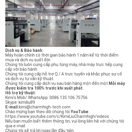
Dịch vụ & Bảo hành:
Máy hoàn chỉnh có thời gian bảo hành 1 năm kể từ thời điểm
mua và dịch vụ suốt đời.
Chúng tôi luôn cung cấp phụ tùng máy, nhà máy trực tiếp cung
cấp với bảo hành.
Chúng tôi cung cấp hỗ trợ Q / A trực tuyến và khắc phục sự cố
và dịch vụ tư vấn kỹ thuật.
Chúng tôi cung cấp dịch vụ sau bán hàng một đến một.
Mỗi máy
được kiểm tra 100% trước khi xuất phát.
Hỗ trợ kỹ thuật:
Kimi's Mob/ WhatsApp: 0086 135 106 75756
Skype: kimiliu89
E-mail:
kimi@charmhigh-tech.com
Chào mừng bạn theo dõi chúng tôi.
YouTube
:
https://www.youtube.com/c/KimiLiuCharmhigh/videos
Nếu bạn muốn biết thêm thông tin, vui lòng liên hệ với chúng tôi
qua e-mail.
Chúng tôi sẽ trả lời ngay lần đầu tiên.