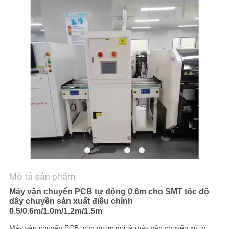
LIÊN
HỆ
VỚI
CHÚNG
TÔI
TIN
TỨC
SHOPPING
ON
Mô tả sản phẩm
LINE
Máy vận chuyển PCB tự động 0.6m cho SMT tốc độ
dây chuyền sản xuất điều chỉnh
0.5/0.6m/1.0m/1.2m/1.5m
SƠ
Máy vận chuyển PCB, còn được gọi là máy vận chuyển xử lý