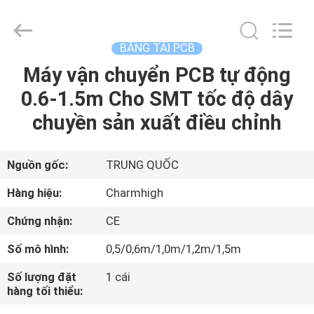
©
2016
-
2026
CHARMHIGH
BĂNG TẢI PCB
TECHNOLOGY
LIMITED.
Máy vận chuyển PCB tự động
TRANG
All
Rights
Reserved.
0.6-1.5m Cho SMT tốc độ dây
CHỦ
chuyền sản xuất điều chỉnh
CÁC
SẢN
Nguồn gốc:
TRUNG QUỐC
PHẨM
Hàng hiệu:
Charmhigh
Chứng nhận:
CE
VIDEO
Số mô hình:
0,5/0,6m/1,0m/1,2m/1,5m
VỀ
Số lượng đặt
1 cái
hàng tối thiểu:
CHÚNG