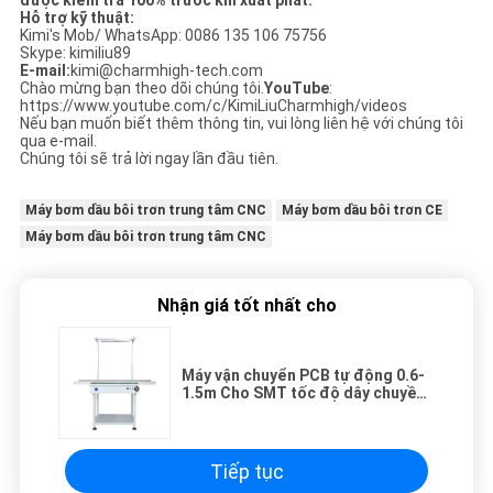
được kiểm tra 100% trước khi xuất phát.
Hỗ trợ kỹ thuật:
Kimi's Mob/ WhatsApp: 0086 135 106 75756
Skype: kimiliu89
E-mail:
kimi@charmhigh-tech.com
Chào mừng bạn theo dõi chúng tôi.
YouTube
:
https://www.youtube.com/c/KimiLiuCharmhigh/videos
Nếu bạn muốn biết thêm thông tin, vui lòng liên hệ với chúng tôi
qua e-mail.
Chúng tôi sẽ trả lời ngay lần đầu tiên.
Máy bơm dầu bôi trơn trung tâm CNC
Máy bơm dầu bôi trơn CE
Máy bơm dầu bôi trơn trung tâm CNC
Nhận giá tốt nhất cho
Máy vận chuyển PCB tự động 0.6-
1.5m Cho SMT tốc độ dây chuyền
sản xuất điều chỉnh
Tiếp tục