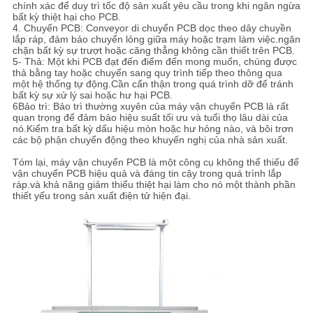
chính xác để duy trì tốc độ sản xuất yêu cầu trong khi ngăn ngừa
bất kỳ thiệt hại cho PCB.
4. Chuyển PCB: Conveyor di chuyển PCB dọc theo dây chuyền
lắp ráp, đảm bảo chuyển lỏng giữa máy hoặc trạm làm việc.ngăn
chặn bất kỳ sự trượt hoặc căng thẳng không cần thiết trên PCB.
5- Thả: Một khi PCB đạt đến điểm đến mong muốn, chúng được
thả bằng tay hoặc chuyển sang quy trình tiếp theo thông qua
một hệ thống tự động.Cần cẩn thận trong quá trình dỡ để tránh
bất kỳ sự xử lý sai hoặc hư hại PCB.
6Bảo trì: Bảo trì thường xuyên của máy vận chuyển PCB là rất
quan trọng để đảm bảo hiệu suất tối ưu và tuổi thọ lâu dài của
nó.Kiểm tra bất kỳ dấu hiệu mòn hoặc hư hỏng nào, và bôi trơn
các bộ phận chuyển động theo khuyến nghị của nhà sản xuất.
Tóm lại, máy vận chuyển PCB là một công cụ không thể thiếu để
vận chuyển PCB hiệu quả và đáng tin cậy trong quá trình lắp
ráp.và khả năng giảm thiểu thiệt hại làm cho nó một thành phần
thiết yếu trong sản xuất điện tử hiện đại.