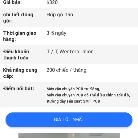
Giá bán:
$320
TÔI
chi tiết đóng
Hộp gỗ dán
gói:
CHUYẾN
Thời gian giao
3-5 ngày
THAM
hàng:
QUAN
Điều khoản
T / T, Western Union
NHÀ
thanh toán:
MÁY
Khả năng cung
200 chiếc / tháng
cấp:
KIỂM
Điểm nổi bật:
,
Máy vận chuyển PCB tự động
,
SOÁT
Máy vận chuyển PCB có thể điều chỉnh tốc độ
Đường dây sản xuất SMT PCB
CHẤT
LƯỢNG
GIÁ TỐT NHẤT