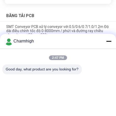
BĂNG TẢI PCB
SMT Conveyor PCB xử lý conveyor với 0.5/0.6/0.7/1.0/1.2m Độ
dài điều chỉnh tốc độ 0-8000mm / phút và đường ray chiều
rộng phạm vi 50mm-350mm
Charmhigh
SMT kiểm tra máy vận chuyển PCB máy vận chuyển bộ đệm
với chức năng dừng và đi
2:47 PM
Băng tải nạp/xả sóng cho máy hàn sóng cho dây chuyền lắp
ráp DIP/THT
Good day, what product are you looking for?
Danh mục phổ biến
Tất cả
các
Máy Móc Và Đặt 
Dây Chuyền Sản 
Máy Móc
Xuất SMT
Máy In Stear
Lò Nướng Reflow