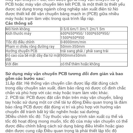
ĐỒ
PCB hoặc máy vận chuyển liên kết PCB, là một thiết bị thiết yếu
được sử dụng trong ngành công nghiệp sản xuất điện tử.Nó
TRANG
được thiết kế để vận chuyển bảng mạch in (PCB) giữa nhiều
máy hoặc trạm làm việc trong quá trình lắp ráp.
WEB
Các thông số
Mô hình không.
0.5/0.6m/1.0m/1.2m/1.5m
Kích thước máy
600*650*950/ 1000*650*950/
1500*650*950
CHÍNH
Tốc độ điều chỉnh
0-8000mm/min
Phạm vi chiều rộng đường ray
50mm-350mm
Hướng chuyển PCB
trái sang phải / phải sang trái
SÁCH
Độ cao của bề mặt dây đai từ mặt
900mm±50mm
đất
BẢO
Với đèn
có thể thêm hoặc không
MẬT
Sử dụng máy vận chuyển PCB tương đối đơn giản và bao
gồm các bước sau:
1Lắp đặt: Hệ thống vận chuyển cần được lắp đặt đúng cách
trong dây chuyền sản xuất, đảm bảo rằng nó được cố định chắc
chắn và phù hợp với các máy hoặc trạm làm việc khác.
2. PCB tải: PCB được đặt cẩn thận trên máy vận chuyển, bằng
tay hoặc sử dụng một cơ chế tải tự động.Điều quan trọng là đảm
bảo rằng PCB được đặt đúng vị trí và phù hợp với hướng vận
chuyển để tránh bất kỳ tắc nghẽn hoặc sai đường.
3Điều chỉnh tốc độ: Tùy thuộc vào quy trình sản xuất cụ thể và
tốc độ hoạt động mong muốn, tốc độ của máy vận chuyển có thể
được điều chỉnh bằng cách sử dụng bảng điều khiển hoặc giao
diện được cung cấp.Điều quan trọng là phải thiết lập tốc độ