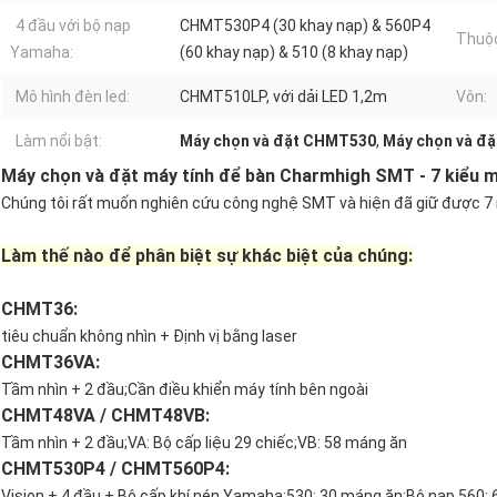
4 đầu với bộ nạp
CHMT530P4 (30 khay nạp) & 560P4
Thuộc
Yamaha:
(60 khay nạp) & 510 (8 khay nạp)
Mô hình đèn led:
CHMT510LP, với dải LED 1,2m
Vôn:
Làm nổi bật:
Máy chọn và đặt CHMT530
,
Máy chọn và đ
Máy chọn và đặt máy tính để bàn Charmhigh SMT - 7 kiểu 
Chúng tôi rất muốn nghiên cứu công nghệ SMT và hiện đã giữ được 7 m
Làm thế nào để phân biệt sự khác biệt của chúng:
CHMT36:
tiêu chuẩn không nhìn + Định vị bằng laser
CHMT36VA:
Tầm nhìn + 2 đầu;Cần điều khiển máy tính bên ngoài
CHMT48VA / CHMT48VB:
Tầm nhìn + 2 đầu;VA: Bộ cấp liệu 29 chiếc;VB: 58 máng ăn
CHMT530P4 / CHMT560P4:
Vision + 4 đầu + Bộ cấp khí nén Yamaha;530: 30 máng ăn;Bộ nạp 560: 