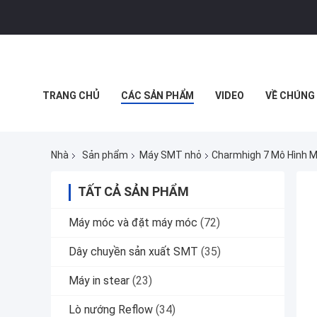
TRANG CHỦ
CÁC SẢN PHẨM
VIDEO
VỀ CHÚNG 
MUA SẮM TRỰC TUYẾN
Nhà
Sản phẩm
Máy SMT nhỏ
Charmhigh 7 Mô Hình 
TẤT CẢ SẢN PHẨM
Máy móc và đặt máy móc
(72)
Dây chuyền sản xuất SMT
(35)
Máy in stear
(23)
Lò nướng Reflow
(34)