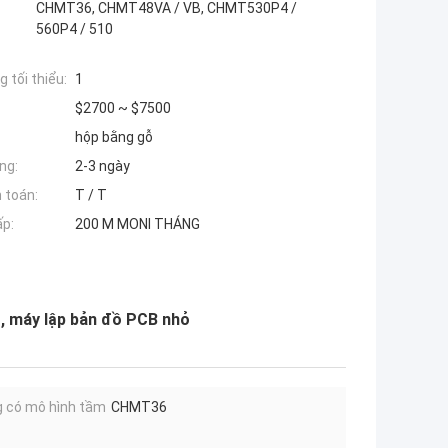
CHMT36, CHMT48VA / VB, CHMT530P4 /
560P4 / 510
 tối thiểu:
1
$2700 ~ $7500
hộp bằng gỗ
ng:
2-3 ngày
 toán:
T / T
ấp:
200 M MONI THÁNG
, máy lập bản đồ PCB nhỏ
 có mô hình tầm
CHMT36