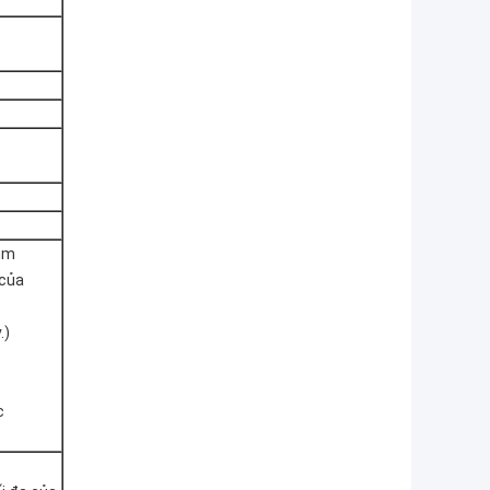
.
8mm
 của
.)
c