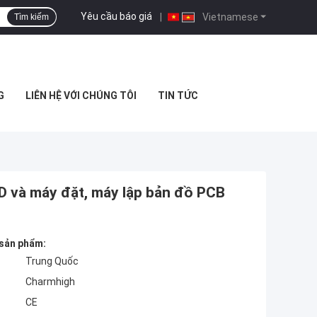
Yêu cầu báo giá
|
Vietnamese
Tìm kiếm
G
LIÊN HỆ VỚI CHÚNG TÔI
TIN TỨC
 và máy đặt, máy lập bản đồ PCB
 sản phẩm:
Trung Quốc
Charmhigh
CE