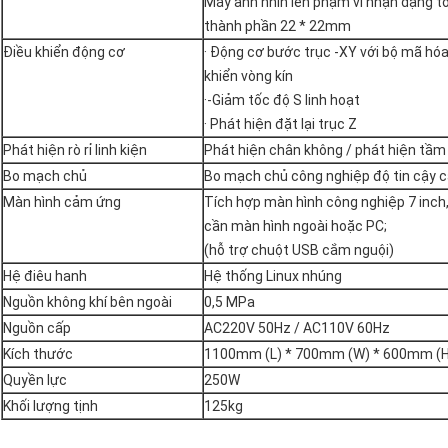
Máy ảnh nhìn lên phạm vi nhận dạng tố
thành phần 22 * ​​22mm
Điều khiển động cơ
· Động cơ bước trục -XY với bộ mã hóa
khiển vòng kín
·-Giảm tốc độ S linh hoạt
· Phát hiện đặt lại trục Z
Phát hiện rò rỉ linh kiện
Phát hiện chân không / phát hiện tầm
Bo mạch chủ
Bo mạch chủ công nghiệp độ tin cậy 
Màn hình cảm ứng
Tích hợp màn hình công nghiệp 7 inch
cần màn hình ngoài hoặc PC;
(hỗ trợ chuột USB cắm nguội)
Hệ điêu hanh
Hệ thống Linux nhúng
Nguồn không khí bên ngoài
0,5 MPa
Nguồn cấp
AC220V 50Hz / AC110V 60Hz
Kích thước
1100mm (L) * 700mm (W) * 600mm (H
Quyền lực
250W
Khối lượng tịnh
125kg