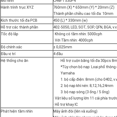
Mô hình
CHM-T530P4
Hành trình trục XYZ
760mm (X) * 650mm (Y) * 20mm (Z)
Thành phần chiều cao tối đa: 10mm
Kích thước tối đa PCB
450 (L) * 330mm (w)
Hỗ trợ các thành phần
402-5050, LED, SOT, SOP, QFN, BGA, v.v
Tốc độ lắp
· Không có tầm nhìn: 5000cph
· Với Tầm nhìn: 4000cph
Độ chính xác
± 0,025mm
Đầu vị trí
4 đầu
Hệ thống cho ăn
Hỗ trợ cuộn băng tối đa 30pcs 
*
Tùy chọn bộ nạp: Loại phổ thông
Yamaha
1. bộ cấp điện: 8mm (cho 0402, v.v
2. bộ nạp khí nén: 8,12,16,24mm
3. bộ nạp sóng (3 ống / 5 ống)
· Vật liệu số lượng lớn 11 cái phía trướ
· Hỗ trợ khay IC
Phát hiện tầm nhìn
Máy ảnh đôi (lên và xuống)