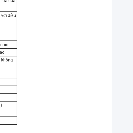
i đa của
 với điều
 nhìn
cao
, không
)