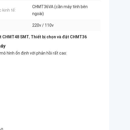
CHMT36VA (cần máy tính bên
 kinh tế:
ngoài)
220v / 110v
ặt CHMT48 SMT
,
Thiết bị chọn và đặt CHMT36
máy
ô hình ổn định với phản hồi rất cao:
60