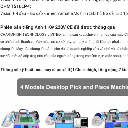
CHMT510LP4:
Vision + 4 đầu + Bộ cấp khí nén Yamaha;
Mô hình LED, hỗ trợ dải LED 1
Phiên bản tiếng Anh 110v 220V CE đã được thông qua
CHARMHIGH TECHNOLOGY LIMITED là nhà sản xuất chuyên nghiệp của máy Chọn
có nhiều tỉnh thành về Máy móc, o
n cơ sở này, công ty chúng tôi tiếp tục phát t
chúng tôi.
Máy của chúng tôi dành cho đa số doanh nghiệp vừa và nhỏ và cá nhân c
tục đổi mới để đáp ứng nhu cầu của người dùng trong các lĩnh vực khác nhau, nhằm
Thông số kỹ thuật của máy chọn và đặt Charmhigh, tổng cộng 7 kiể