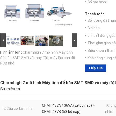
Số mô hình:
Thanh toán:
Số lượng đặt hàng
Giá bán:
chi tiết đóng gói:
Thời gian giao hà
Điều khoản thanh
Hình ảnh lớn :
Charmhigh 7 mô hình Máy tính
để bàn SMT SMD và máy đặt, máy lập bản đồ
Khả năng cung c
PCB nhỏ
Tiếp Xúc
Charmhigh 7 mô hình Máy tính để bàn SMT SMD và máy đặt
Sự miêu tả
CHMT48VA / 36VA (29 bộ nạp) +
Không
2 đầu có tầm nhìn:
CHMT48VB (58 bộ nạp)
nhìn: