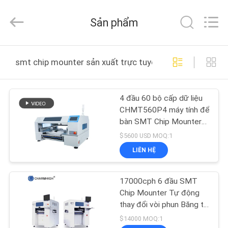
©
2016
-
Sản phẩm
2026
CHARMHIGH
TECHNOLOGY
LIMITED.
TRANG
All
Rights
smt chip mounter sản xuất trực tuyến
Reserved.
CHỦ
4 đầu 60 bộ cấp dữ liệu
CÁC
CHMT560P4 máy tính để
SẢN
bàn SMT Chip Mounter
SMD Pick and Place
PHẨM
$5600 USD MOQ:1
Machine
LIÊN HỆ
VIDEO
17000cph 6 đầu SMT
Chip Mounter Tự động
VỀ
thay đổi vòi phun Băng tải
tự động trục vít bi
CHÚNG
$14000 MOQ:1