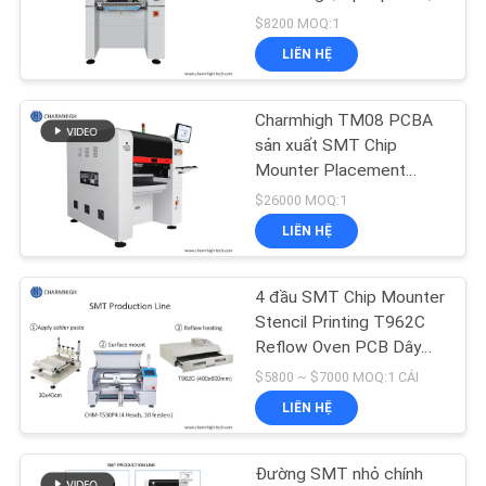
LIÊN
máy dán bề mặt
$8200 MOQ:1
HỆ
LIÊN HỆ
VỚI
CHÚNG
Charmhigh TM08 PCBA
TÔI
sản xuất SMT Chip
Mounter Placement
Machine CPK≥1.0
$26000 MOQ:1
TIN
LIÊN HỆ
TỨC
4 đầu SMT Chip Mounter
SHOPPING
Stencil Printing T962C
Reflow Oven PCB Dây
ON
chuyền lắp ráp
$5800 ~ $7000 MOQ:1 CÁI
LINE
LIÊN HỆ
SƠ
Đường SMT nhỏ chính