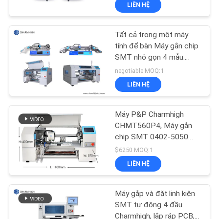
LIÊN HỆ
TÔI
Tất cả trong một máy
CHUYẾN
tính để bàn Máy gắn chip
THAM
SMT nhỏ gọn 4 mẫu:
CHMT48VA CHMT48VB
QUAN
negotiable MOQ:1
CHMT530P4
LIÊN HỆ
NHÀ
CHMT560P4
MÁY
Máy P&P Charmhigh
CHMT560P4, Máy gắn
KIỂM
chip SMT 0402-5050
SOP QFN
$6250 MOQ:1
SOÁT
LIÊN HỆ
CHẤT
LƯỢNG
Máy gắp và đặt linh kiện
SMT tự động 4 đầu
Charmhigh, lắp ráp PCB,