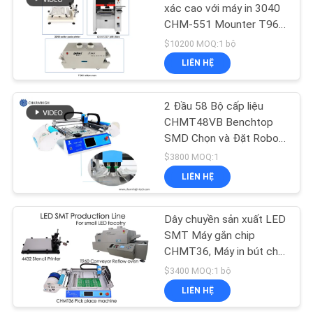
ĐỒ
xác cao với máy in 3040
CHM-551 Mounter T961
TRANG
Oven
$10200 MOQ:1 bộ
WEB
LIÊN HỆ
CHÍNH
2 Đầu 58 Bộ cấp liệu
CHMT48VB Benchtop
SÁCH
SMD Chọn và Đặt Robot
BẢO
Tất cả trong một Chip
$3800 MOQ:1
MẬT
Mounter
LIÊN HỆ
Dây chuyền sản xuất LED
SMT Máy gắn chip
CHMT36, Máy in bút chì,
Lò nướng Reflow T960,
$3400 MOQ:1 bộ
cho nhà máy nhỏ
LIÊN HỆ