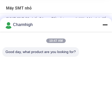
Máy SMT nhỏ
CHMT48VB 58 chiếc Bộ nạp Tất cả trong một Máy Máy tính để
bàn Charmhigh Chọn và Đặt Máy Máy SMT nhỏ
Charmhigh
Charmhigh 7 mô hình Máy tính để bàn SMT SMD và máy đặt,
máy lập bản đồ PCB nhỏ
10:47 AM
CHMT36VB Thiết bị chọn và đặt Charmhigh cho lắp ráp PCB
Good day, what product are you looking for?
Danh mục phổ biến
Tất cả
các
Máy Móc Và Đặt 
Dây Chuyền Sản 
Máy Móc
Xuất SMT
Máy In Stear
Lò Nướng Reflow
Bộ Nạp SMT
Máy SMT Nhỏ