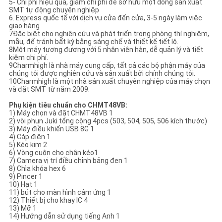
5- Chi phí hiệu quả, giảm chi phí để sở hữu một dòng sản xuất
SMT tự động chuyên nghiệp
6. Express quốc tế với dịch vụ cửa đến cửa, 3-5 ngày làm việc
giao hàng
7Đặc biệt cho nghiên cứu và phát triển trong phòng thí nghiệm,
mẫu, để tránh bất kỳ bằng sáng chế và thiết kế tiết lộ.
8Một máy tương đương với 5 nhân viên hàn, dễ quản lý và tiết
kiệm chi phí.
9Charmhigh là nhà máy cung cấp, tất cả các bộ phận máy của
chúng tôi được nghiên cứu và sản xuất bởi chính chúng tôi.
10Charmhigh là một nhà sản xuất chuyên nghiệp của máy chọn
và đặt SMT từ năm 2009.
Phụ kiện tiêu chuẩn cho CHMT48VB:
1) Máy chọn và đặt CHMT48VB 1
2) vòi phun Juki tổng cộng 4pcs (503, 504, 505, 506 kích thước)
3) Máy điều khiển USB 8G 1
4) Cáp điện 1
5) Kéo kim 2
6) Vòng cuộn cho chân kéo1
7) Camera vị trí điều chỉnh bảng đen 1
8) Chìa khóa hex 6
9) Pincer 1
10) Hạt 1
11) bút cho màn hình cảm ứng 1
12) Thiết bị cho khay IC 4
13) Mỡ 1
14) Hướng dẫn sử dụng tiếng Anh 1