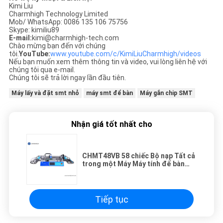
Kimi Liu
Charmhigh Technology Limited
Mob/ WhatsApp: 0086 135 106 75756
Skype: kimiliu89
E-mail:
kimi@charmhigh-tech.com
Chào mừng bạn đến với chúng
tôi.
YouTube:
www.youtube.com/c/KimiLiuCharmhigh/videos
Nếu bạn muốn xem thêm thông tin và video, vui lòng liên hệ với
chúng tôi qua e-mail.
Chúng tôi sẽ trả lời ngay lần đầu tiên.
Máy lấy và đặt smt nhỏ
máy smt để bàn
Máy gắn chip SMT
Nhận giá tốt nhất cho
CHMT48VB 58 chiếc Bộ nạp Tất cả
trong một Máy Máy tính để bàn
Charmhigh Chọn và Đặt Máy Máy
SMT nhỏ
Tiếp tục