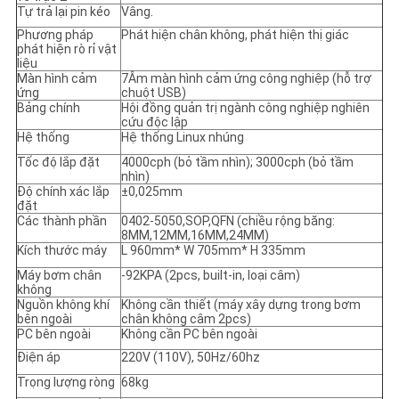
Tự trả lại pin kéo
Vâng.
Phương pháp
Phát hiện chân không, phát hiện thị giác
phát hiện rò rỉ vật
liệu
Màn hình cảm
7Âm màn hình cảm ứng công nghiệp (hỗ trợ
ứng
chuột USB)
Bảng chính
Hội đồng quản trị ngành công nghiệp nghiên
cứu độc lập
Hệ thống
Hệ thống Linux nhúng
Tốc độ lắp đặt
4000cph (bỏ tầm nhìn); 3000cph (bỏ tầm
nhìn)
Độ chính xác lắp
±0,025mm
đặt
Các thành phần
0402-5050,SOP,QFN (chiều rộng băng:
8MM,12MM,16MM,24MM)
Kích thước máy
L 960mm* W 705mm* H 335mm
Máy bơm chân
-92KPA (2pcs, built-in, loại câm)
không
Nguồn không khí
Không cần thiết (máy xây dựng trong bơm
bên ngoài
chân không câm 2pcs)
PC bên ngoài
Không cần PC bên ngoài
Điện áp
220V (110V), 50Hz/60hz
Trọng lượng ròng
68kg