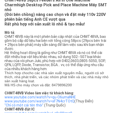
CHMT48VB 58pcs Feeders All In One Machine
ĐỒ
Charmhigh Desktop Pick and Place Machine Máy SMT
nhỏ
TRANG
(Đôi bên chồng) nâng cao chọn và đặt máy 110v 220V
phiên bản tiếng Anh CE vượt qua
WEB
Rất phù hợp với sản xuất lô nhỏ & tạo mẫu!
Mô tả:
CHÍNH
CHMT48VB này là một phiên bản cập nhật của CHMT48VA, bao
gồm bộ cấp dữ liệu hai bên với tổng cộng 58pcs (29pcs bên trái
SÁCH
+ 29pcs bên phải).máy sẵn sàng để làm việc sau khi bạn nhận
được.
BẢO
Hệ thống hoạt động là giống như CHMT48VA và nó có thể cài
đặt nhiều loại vật liệu khác nhau, sử dụng 502--507 loại khác
nhau của vòi phun Juki, phù hợp với 0402,0603,0805-5050, SOP,
MẬT
QFN, LQFP, Diode, Transistor, BGA... vv, có thể đáp ứng nhu cầu
của nhiều khách hàng hơn.
Thích hợp cho
cho các nhà sản xuất nguyên mẫu, người có sở
thích, nhà phát triển, và các nhóm phát triển và các nhà máy nhỏ
sản xuất hàng loạt.
Mã HS cho máy chọn và đặt: 8479896200
CHMT48VB Video làm việc từ khách hàng:
www.youtube.com/watch?v=qu-O6umaNHE
www.youtube.com/watch?v=xF7N4crTOtQ
(Thụy Điển)
"Chỉ có một cái tên thôi".
(Trung Quốc)
CHMT48VB đặt IC