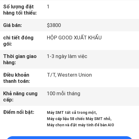
TÔI
Số lượng đặt
1
hàng tối thiểu:
CHUYẾN
Giá bán:
$3800
THAM
chi tiết đóng
HỘP GOOD XUẤT KHẨU
gói:
QUAN
NHÀ
Thời gian giao
1-3 ngày làm việc
hàng:
MÁY
Điều khoản
T/T, Western Union
thanh toán:
KIỂM
Khả năng cung
100 mỗi tháng
SOÁT
cấp:
CHẤT
Điểm nổi bật:
,
Máy SMT tất cả trong một
LƯỢNG
,
Máy cấp liệu 58 chiếc Máy SMT nhỏ
Máy chọn và đặt máy tính để bàn AIO