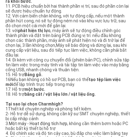
ra khỏi bước.
11. PCB hiệu chuẩn bởi hai thành phần vị trí, sau đó phần còn lại
sẽ được hiệu chuẩn tự động.
12. Với cảm biến chân không, với tự động cấp, nếu một thành
phần hút cong, nó sẽ tự động ném nó vào khu vực lưu trữ, sau
đó chọn một cái mới để gắn lại.
13. với
phát hiện thị lực
, máy ảnh sẽ tự động điều chỉnh góc
thành phần và đặt trên bảng PCB đúng vị trí. nếu đầu không
chọn các thành phần, máy ảnh sẽ phát hiện nó và đi trở lại để
chọn lại, 3 lần không chọn,Máy sẽ báo động và dừng lại, sau khi
cung cấp vật liệu, sau đó tiếp tục làm việc, không cần phải bắt
đầu lại.
14. Đi kèm với công cụ chuyển đổi (phiên bản PC), chỉnh sửa tập
tin làm việc trong máy tính và tải tập tin làm việc vào máy bằng
cổng USB, nhanh chóng và thuận tiện.
15. Hỗ trợ
Bảng gỗ.
16Nếu bạn không có hồ sơ PCB, bạn có thể
tạo tệp làm việc
mới
để lập trình trực tiếp trong máy.
17. Hỗ trợ
một bước.
18. Hỗ trợ
băng cắt / vật liệu lớn / vật liệu ống.
Tại sao lại chọn Charmhigh?
1Thiết kế chuyên nghiệp và phòng tiết kiệm.
2- Hỗ trợ dễ sử dụng, không cần kỹ sư SMT chuyên nghiệp, thiết
bị cấp nhập cảnh
3.
Một máy - Hoạt động tích hợp
, không cần thêm bơm hoặc PC
hoặc bất kỳ thiết bị hỗ trợ
4. Độ chính xác và độ tin cậy cao, bù đắp cho việc làm bằng tay