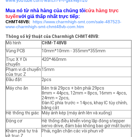
www.youtube.com/watch?v=I-g8x98jmz0
Mua nó từ nhà hàng của chúng tôi
cửa hàng trực
tuyến
với giá thấp nhất trực tiếp:
CHMT48VB:
https://www.charmhigh-smt.com/sale-487523-
www-charmhigh-smt-chmt48vb-com.htm
Thông số kỹ thuật của Charmhigh CHMT48VB:
Mô hình
CHM-T48VB
Vùng PCB
10mm*10mm - 355mm*355mm
Trục X Y Di
420*460mm
chuyển
Phạm vi di chuyển
15mm
của trục Z
Đầu đặt
2pcs
Máy cho ăn
Bên trái 29pcs + bên phải 29pcs
8mm = 44pcs, 12mm = 8pcs, 16mm = 4pcs,
24mm = 2pcs,
Đàn IC phía trước = 14pcs, khay IC tùy chỉnh,
băng cắt
Hệ thống thị giác
Máy ảnh kép (máy ảnh lên và xuống)
Động cơ
Hệ thống điều khiển vòng lặp đóng stepper
servo drive, đảm bảo không bao giờ mất bước
Khám phá tự trả
Phải, ngăn chặn các vòi phun vỡ
về trục Z