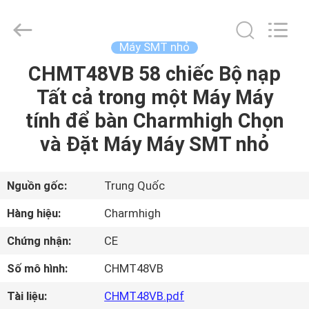
©
2016
-
2026
CHARMHIGH
Máy SMT nhỏ
TECHNOLOGY
LIMITED.
CHMT48VB 58 chiếc Bộ nạp
TRANG
All
Rights
Reserved.
Tất cả trong một Máy Máy
CHỦ
tính để bàn Charmhigh Chọn
CÁC
và Đặt Máy Máy SMT nhỏ
SẢN
PHẨM
Nguồn gốc:
Trung Quốc
Hàng hiệu:
Charmhigh
VIDEO
Chứng nhận:
CE
Số mô hình:
CHMT48VB
VỀ
CHÚNG
Tài liệu:
CHMT48VB.pdf