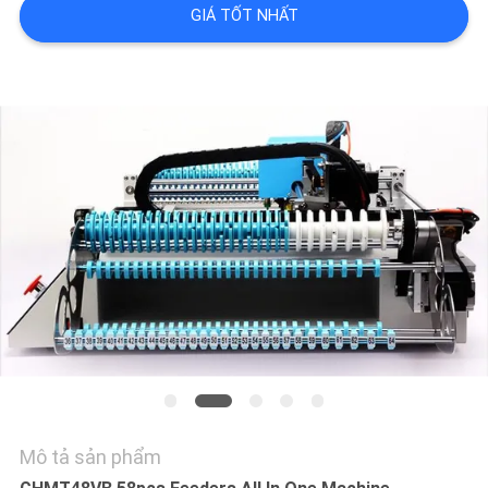
LIÊN
GIÁ TỐT NHẤT
HỆ
VỚI
CHÚNG
TÔI
TIN
TỨC
SHOPPING
ON
LINE
Mô tả sản phẩm
SƠ