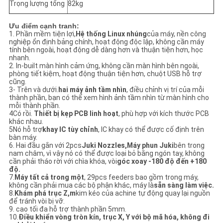
Trọng lượng tổng
82kg
Ưu điểm cạnh tranh:
1. Phần mềm tiện lợi,
Hệ thống Linux nhúng
của máy, nền công
nghiệp ổn định bảng chính, hoạt động độc lập, không cần máy
tính bên ngoài, hoạt động dễ dàng hơn và thuận tiện hơn, học
nhanh.
2. In-built màn hình cảm ứng, không cần màn hình bên ngoài,
phòng tiết kiệm, hoạt động thuận tiện hơn, chuột USB hỗ trợ
cũng.
3- Trên và dưới.
hai máy ảnh tầm nhìn
, điều chỉnh vị trí của mỗi
thành phần, bạn có thể xem hình ảnh tầm nhìn từ màn hình cho
mỗi thành phần.
4Có rồi.
Thiết bị kẹp PCB linh hoạt
, phù hợp với kích thước PCB
khác nhau.
5Nó hỗ trợ
khay IC tùy chỉnh
, IC khay có thể được cố định trên
bàn máy.
6. Hai đầu gắn với 2pcs
Juki Nozzles,
Máy phun Juki
bên trong
nam châm, vì vậy nó có thể được loại bỏ bằng ngón tay, không
cần phải tháo rời với chìa khóa, vòi
góc xoay -180 độ đến +180
độ.
7.
Máy tất cả trong một
, 29pcs feeders bao gồm trong máy,
không cần phải mua các bộ phận khác, máy là
sẵn sàng làm việc.
8.
Khám phá trục Z,
m
kim kéo của achine tự động quay lại nguồn
để tránh vòi bị vỡ.
9. cao tối đa hỗ trợ thành phần 5mm.
10.
Điều khiển vòng tròn kín, trục X, Y với bộ mã hóa, không đi