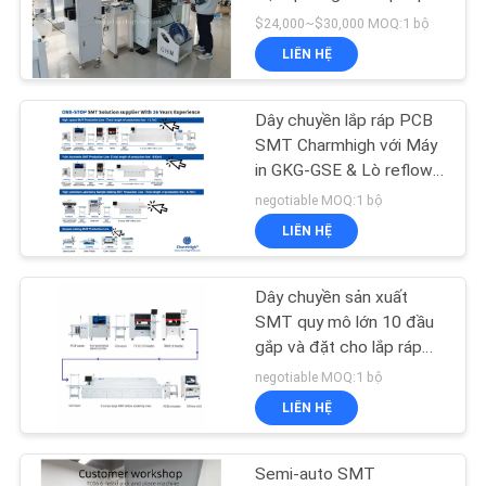
LIÊN
PCB hiệu quả
$24,000~$30,000 MOQ:1 bộ
HỆ
LIÊN HỆ
VỚI
21
CHÚNG
Dây chuyền lắp ráp PCB
Bộ nạp SMT
TÔI
SMT Charmhigh với Máy
in GKG-GSE & Lò reflow
8 vùng
negotiable MOQ:1 bộ
TIN
LIÊN HỆ
TỨC
Dây chuyền sản xuất
21
SHOPPING
SMT quy mô lớn 10 đầu
gắp và đặt cho lắp ráp
ON
Máy SMT nhỏ
PCB trong ngành công
negotiable MOQ:1 bộ
LINE
nghiệp điện tử
LIÊN HỆ
SƠ
Semi-auto SMT