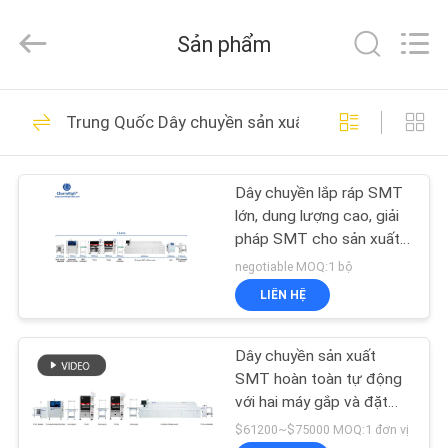
©
2016
-
Sản phẩm
2026
CHARMHIGH
TECHNOLOGY
LIMITED.
TRANG
All
74
Rights
Trung Quốc Dây chuyền sản xuất SMT
Reserved.
CHỦ
Máy móc và đặt
máy móc
Dây chuyền lắp ráp SMT
CÁC
lớn, dung lượng cao, giải
SẢN
pháp SMT cho sản xuất
PCBA
PHẨM
negotiable MOQ:1 bộ
LIÊN HỆ
37
VIDEO
Dây chuyền sản xuất
Dây chuyền sản xuất
SMT hoàn toàn tự động
VỀ
SMT
với hai máy gắp và đặt
TC06
CHÚNG
$61200~$75000 MOQ:1 đơn vị