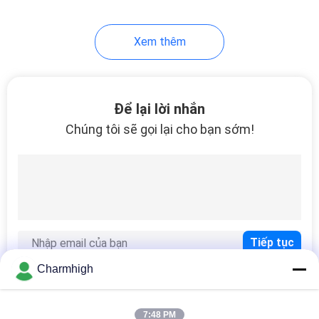
10
Xem thêm
Phụ kiện SMT
Để lại lời nhắn
Chúng tôi sẽ gọi lại cho bạn sớm!
6
Máy hàn sóng
Charmhigh
7:48 PM