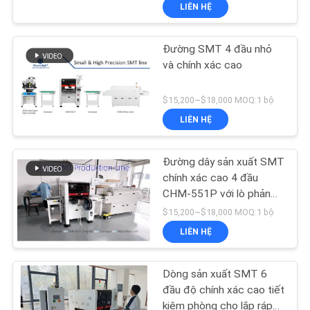
LIÊN HỆ
TÔI
Đường SMT 4 đầu nhỏ
CHUYẾN
23
và chính xác cao
THAM
Máy in stear
QUAN
$15,200~$18,000 MOQ:1 bộ
LIÊN HỆ
NHÀ
MÁY
Đường dây sản xuất SMT
chính xác cao 4 đầu
KIỂM
CHM-551P với lò phản
34
phồng 4 vùng cho lắp ráp
$15,200~$18,000 MOQ:1 bộ
SOÁT
PCB
LIÊN HỆ
CHẤT
Lò nướng Reflow
LƯỢNG
Dòng sản xuất SMT 6
đầu độ chính xác cao tiết
kiệm phòng cho lắp ráp