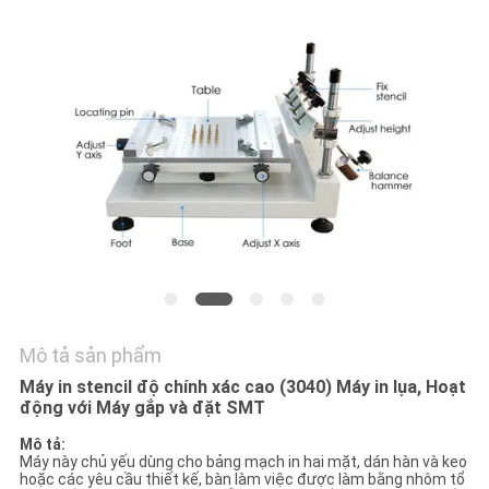
LIÊN
HỆ
VỚI
CHÚNG
TÔI
TIN
TỨC
SHOPPING
Mô tả sản phẩm
ON
Máy in stencil độ chính xác cao (3040) Máy in lụa, Hoạt
LINE
động với Máy gắp và đặt SMT
Mô tả:
SƠ
Máy này chủ yếu dùng cho bảng mạch in hai mặt, dán hàn và keo
hoặc các yêu cầu thiết kế, bàn làm việc được làm bằng nhôm tổ