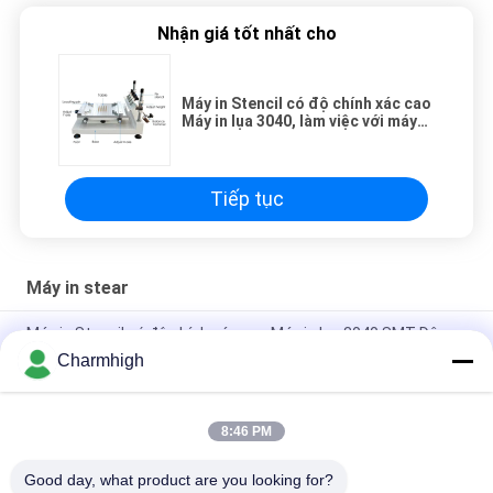
Nhận giá tốt nhất cho
Máy in Stencil có độ chính xác cao
Máy in lụa 3040, làm việc với máy
chọn và đặt SMT
Tiếp tục
Máy in stear
Máy in Stencil có độ chính xác cao Máy in lụa 3040 SMT Dây
chuyền sản xuất SMT thủ công
Charmhigh
Máy hàn dán bán tự động 3250, Máy in màn hình 320 * 500mm
8:46 PM
E6 Máy in màn hình tự động hoàn toàn SMT máy in dán hàn
600x350mm
Good day, what product are you looking for?