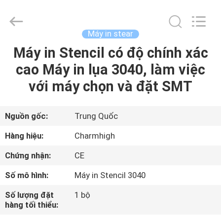
©
2016
-
2026
CHARMHIGH
Máy in stear
TECHNOLOGY
LIMITED.
Máy in Stencil có độ chính xác
TRANG
All
Rights
Reserved.
cao Máy in lụa 3040, làm việc
CHỦ
với máy chọn và đặt SMT
CÁC
SẢN
Nguồn gốc:
Trung Quốc
PHẨM
Hàng hiệu:
Charmhigh
Chứng nhận:
CE
VIDEO
Số mô hình:
Máy in Stencil 3040
VỀ
Số lượng đặt
1 bộ
hàng tối thiểu:
CHÚNG