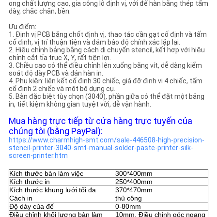
ong chất lượng cao, gia công lỗ định vị, với đế hàn bằng thép tấm
ĐỒ
dày, chắc chắn, bền.
TRANG
Ưu điểm:
1. Định vị PCB bằng chốt định vị, thao tác cần gạt cố định và tấm
WEB
cố định, vị trí thuận tiện và đảm bảo độ chính xác lặp lại.
2. Hiệu chỉnh bảng bằng cách di chuyển stencil, kết hợp với hiệu
chỉnh cắt tỉa trục X, Y, rất tiện lợi.
3. Chiều cao có thể điều chỉnh lên xuống bằng vít, dễ dàng kiểm
CHÍNH
soát độ dày PCB và dán hàn in.
4. Phụ kiện: liên kết cố định 30 chiếc, giá đỡ định vị 4 chiếc, tấm
SÁCH
cố định 2 chiếc và một bộ dụng cụ.
5. Bàn đặc biệt tùy chọn (3040), phần giữa có thể đặt một bảng
BẢO
in, tiết kiệm không gian tuyệt vời, dễ vận hành.
MẬT
Mua hàng trực tiếp từ cửa hàng trực tuyến của
chúng tôi (bằng PayPal):
https://www.charmhigh-smt.com/sale-446508-high-precision-
stencil-printer-3040-smt-manual-solder-paste-printer-silk-
screen-printer.htm
Kích thước bàn làm việc
300*400mm
Kích thước in
250*400mm
Kích thước khung lưới tối đa
370*470mm
Cách in
thủ công
Độ dày của đế
0-80mm
Điều chỉnh khối lượng bàn làm
10mm, Điều chỉnh góc ngang