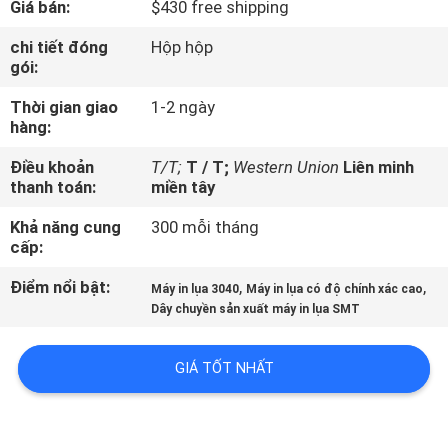
Giá bán:
$430 free shipping
TÔI
chi tiết đóng
Hộp hộp
gói:
CHUYẾN
Thời gian giao
1-2 ngày
THAM
hàng:
QUAN
Điều khoản
T/T;
T / T;
Western Union
Liên minh
NHÀ
thanh toán:
miền tây
MÁY
Khả năng cung
300 mỗi tháng
cấp:
KIỂM
Điểm nổi bật:
,
,
Máy in lụa 3040
Máy in lụa có độ chính xác cao
SOÁT
Dây chuyền sản xuất máy in lụa SMT
CHẤT
GIÁ TỐT NHẤT
LƯỢNG