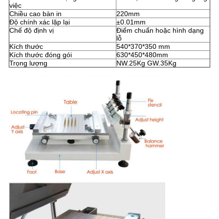
việc
Chiều cao bàn in
220mm
Độ chính xác lặp lại
±0.01mm
Chế độ định vị
Điểm chuẩn hoặc hình dạng
lỗ
Kích thước
540*370*350 mm
Kích thước đóng gói
630*450*480mm
Trọng lượng
NW.25Kg GW.35Kg