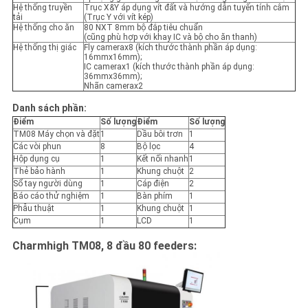
Hệ thống truyền
Trục X&Y áp dụng vít đất và hướng dẫn tuyến tính câm
tải
(Trục Y với vít kép)
Hệ thống cho ăn
80 NXT 8mm bộ đắp tiêu chuẩn
(cũng phù hợp với khay IC và bộ cho ăn thanh)
Hệ thống thị giác
Fly camerax8 (kích thước thành phần áp dụng:
16mmx16mm);
IC camerax1 (kích thước thành phần áp dụng:
36mmx36mm);
Nhãn camerax2
Danh sách phần:
Điểm
Số lượng
Điểm
Số lượng
TM08 Máy chọn và đặt
1
Dầu bôi trơn
1
Các vòi phun
8
Bộ lọc
4
Hộp dụng cụ
1
Kết nối nhanh
1
Thẻ bảo hành
1
Khung chuột
2
Sổ tay người dùng
1
Cáp điện
2
Báo cáo thử nghiệm
1
Bàn phím
1
Phẫu thuật
1
Khung chuột
1
Cụm
1
LCD
1
Charmhigh TM08, 8 đầu 80 feeders: