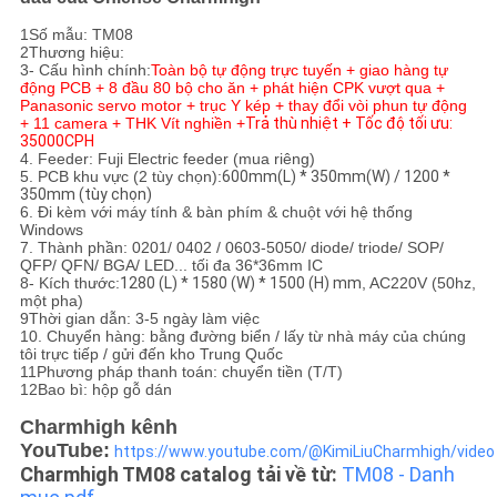
ĐỒ
1Số mẫu: TM08
TRANG
2Thương hiệu:
3- Cấu hình chính:
Toàn bộ tự động trực tuyến + giao hàng tự
WEB
động PCB + 8 đầu 80 bộ cho ăn + phát hiện CPK vượt qua +
Panasonic servo motor + trục Y kép + thay đổi vòi phun tự động
+ 11 camera + THK Vít nghiền +
Trả thù nhiệt + Tốc độ tối ưu:
35000CPH
CHÍNH
4. Feeder: Fuji Electric feeder (mua riêng)
5. PCB khu vực (2 tùy chọn):
600mm(L) * 350mm(W) / 1200 *
SÁCH
350mm (tùy chọn)
6. Đi kèm với máy tính & bàn phím & chuột với hệ thống
Windows
BẢO
7. Thành phần: 0201/ 0402 / 0603-5050/ diode/ triode/ SOP/
QFP/ QFN/ BGA/ LED... tối đa 36*36mm IC
MẬT
8- Kích thước:
1280 (L) * 1580 (W) * 1500 (H) mm
, AC220V (50hz,
một pha)
9Thời gian dẫn: 3-5 ngày làm việc
10. Chuyển hàng: bằng đường biển / lấy từ nhà máy của chúng
tôi trực tiếp / gửi đến kho Trung Quốc
11Phương pháp thanh toán: chuyển tiền (T/T)
12Bao bì: hộp gỗ dán
Charmhigh kênh
YouTube:
https://www.youtube.com/@KimiLiuCharmhigh/video
Charmhigh TM08 catalog tải về từ:
TM08 - Danh