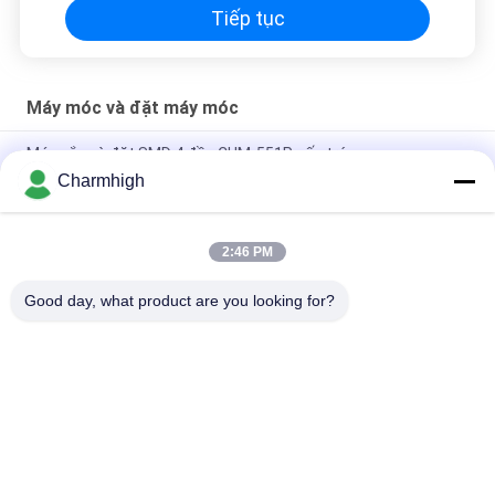
Tiếp tục
Máy móc và đặt máy móc
Máy gắp và đặt SMD 4 đầu CHM-551P cấu trúc gang
Charmhigh
Thiết kế hẹp Mô-đun TC06 độ chính xác cao Máy gắp và đặt
SMT 6 đầu Hỗ trợ 01005
2:46 PM
Charmhigh TM08 PCBA sản xuất SMT Chip Mounter
Placement Machine CPK≥1.0
Good day, what product are you looking for?
Danh mục phổ biến
Tất cả
các
Máy Móc Và Đặt 
Dây Chuyền Sản 
Máy Móc
Xuất SMT
Máy In Stear
Lò Nướng Reflow