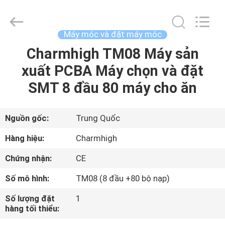
©
2016
-
2026
CHARMHIGH
Máy móc và đặt máy móc
TECHNOLOGY
LIMITED.
Charmhigh TM08 Máy sản
TRANG
All
Rights
Reserved.
xuất PCBA Máy chọn và đặt
CHỦ
SMT 8 đầu 80 máy cho ăn
CÁC
SẢN
Nguồn gốc:
Trung Quốc
PHẨM
Hàng hiệu:
Charmhigh
Chứng nhận:
CE
VIDEO
Số mô hình:
TM08 (8 đầu +80 bộ nạp)
VỀ
Số lượng đặt
1
hàng tối thiểu:
CHÚNG