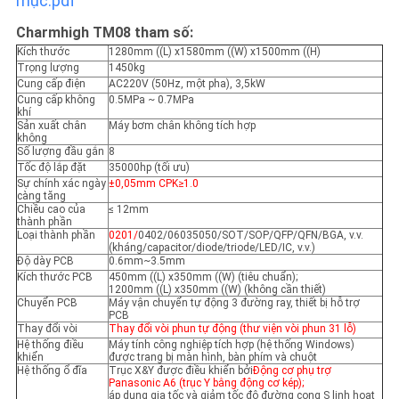
mục.pdf
Charmhigh TM08 tham số:
Kích thước
1280mm ((L) x1580mm ((W) x1500mm ((H)
Trọng lượng
1450kg
Cung cấp điện
AC220V (50Hz, một pha), 3,5kW
Cung cấp không
0.5MPa ~ 0.7MPa
khí
Sản xuất chân
Máy bơm chân không tích hợp
không
Số lượng đầu gắn
8
Tốc độ lắp đặt
35000hp (tối ưu)
Sự chính xác ngày
±0,05mm CPK≥1.0
càng tăng
Chiều cao của
≤ 12mm
thành phần
Loại thành phần
0201/
0402/06035050/SOT/SOP/QFP/QFN/BGA, v.v.
(kháng/capacitor/diode/triode/LED/IC, v.v.)
Độ dày PCB
0.6mm~3.5mm
Kích thước PCB
450mm ((L) x350mm ((W) (tiêu chuẩn);
1200mm ((L) x350mm ((W) (không cần thiết)
Chuyển PCB
Máy vận chuyển tự động 3 đường ray, thiết bị hỗ trợ
PCB
Thay đổi vòi
Thay đổi vòi phun tự động (thư viện vòi phun 31 lỗ)
Hệ thống điều
Máy tính công nghiệp tích hợp (hệ thống Windows)
khiển
được trang bị màn hình, bàn phím và chuột
Hệ thống ổ đĩa
Trục X&Y được điều khiển bởi
Động cơ phụ trợ
Panasonic A6 (trục Y bằng động cơ kép);
áp dụng gia tốc và giảm tốc độ đường cong S linh hoạt