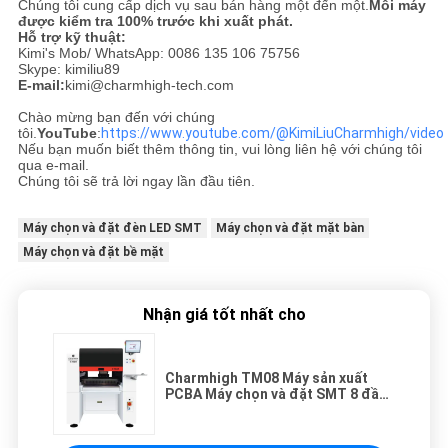
Chúng tôi cung cấp dịch vụ sau bán hàng một đến một.
Mỗi máy
được kiểm tra 100% trước khi xuất phát.
Hỗ trợ kỹ thuật:
Kimi's Mob/ WhatsApp: 0086 135 106 75756
Skype: kimiliu89
E-mail:
kimi@charmhigh-tech.com
Chào mừng bạn đến với chúng
tôi.
YouTube
:
https://www.youtube.com/@KimiLiuCharmhigh/video
Nếu bạn muốn biết thêm thông tin, vui lòng liên hệ với chúng tôi
qua e-mail.
Chúng tôi sẽ trả lời ngay lần đầu tiên.
Máy chọn và đặt đèn LED SMT
Máy chọn và đặt mặt bàn
Máy chọn và đặt bề mặt
Nhận giá tốt nhất cho
Charmhigh TM08 Máy sản xuất
PCBA Máy chọn và đặt SMT 8 đầu
80 máy cho ăn