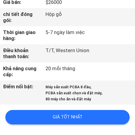
Giá bán:
$26000
TÔI
chi tiết đóng
Hộp gỗ
gói:
CHUYẾN
Thời gian giao
5-7 ngày làm việc
THAM
hàng:
QUAN
Điều khoản
T/T, Western Union
NHÀ
thanh toán:
MÁY
Khả năng cung
20 mỗi tháng
cấp:
KIỂM
Điểm nổi bật:
,
Máy sản xuất PCBA 8 đầu
,
SOÁT
PCBA sản xuất chọn và đặt máy
80 máy cho ăn và đặt máy
CHẤT
LƯỢNG
GIÁ TỐT NHẤT