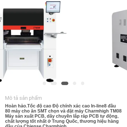
LIÊN
HỆ
VỚI
CHÚNG
TÔI
TIN
TỨC
SHOPPING
ON
Mô tả sản phẩm
LINE
Hoàn hảo.
Tốc độ cao Độ chính xác cao In-line
8 đầu
80 máy cho ăn SMT chọn và đặt máy Charmhigh TM08
Máy sản xuất PCB, dây chuyền lắp ráp PCB tự động,
SƠ
chất lượng tốt nhất ở Trung Quốc, thương hiệu hàng
đầu của Chiense Charmhigh