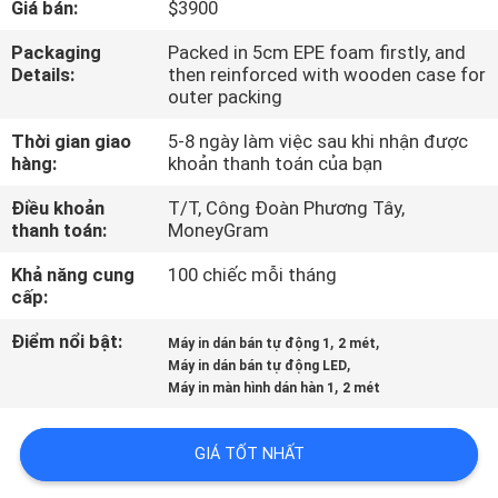
Giá bán:
$3900
TÔI
Packaging
Packed in 5cm EPE foam firstly, and
Details:
then reinforced with wooden case for
CHUYẾN
outer packing
THAM
Thời gian giao
5-8 ngày làm việc sau khi nhận được
QUAN
hàng:
khoản thanh toán của bạn
NHÀ
Điều khoản
T/T, Công Đoàn Phương Tây,
thanh toán:
MoneyGram
MÁY
Khả năng cung
100 chiếc mỗi tháng
cấp:
KIỂM
Điểm nổi bật:
,
,
SOÁT
Máy in dán bán tự động 1
2 mét
,
Máy in dán bán tự động LED
CHẤT
,
Máy in màn hình dán hàn 1
2 mét
LƯỢNG
GIÁ TỐT NHẤT