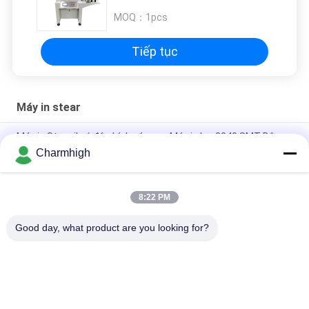
MOQ：
1pcs
Tiếp tục
Máy in stear
Máy in Stencil có độ chính xác cao Máy in lụa 3040 SMT Dây
chuyền sản xuất SMT thủ công
Charmhigh
Máy hàn dán bán tự động 3250, Máy in màn hình 320 * 500mm
8:22 PM
E6 Máy in màn hình tự động hoàn toàn SMT máy in dán hàn
600x350mm
Good day, what product are you looking for?
Danh mục phổ biến
Tất cả
các
Máy Móc Và Đặt 
Dây Chuyền Sản 
Máy Móc
Xuất SMT