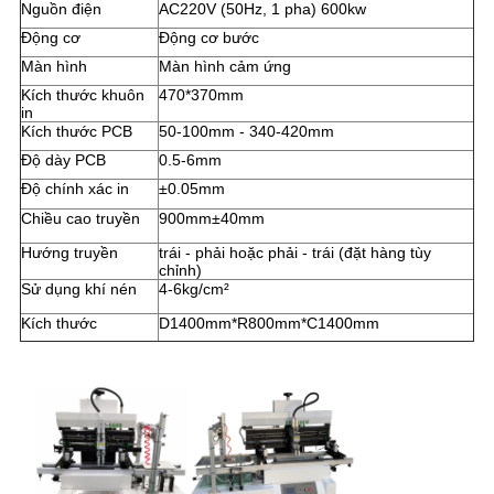
Nguồn điện
AC220V (50Hz, 1 pha) 600kw
Động cơ
Động cơ bước
Màn hình
Màn hình cảm ứng
Kích thước khuôn
470*370mm
in
Kích thước PCB
50-100mm - 340-420mm
Độ dày PCB
0.5-6mm
Độ chính xác in
±0.05mm
Chiều cao truyền
900mm±40mm
Hướng truyền
trái - phải hoặc phải - trái (đặt hàng tùy
chỉnh)
Sử dụng khí nén
4-6kg/cm²
Kích thước
D1400mm*R800mm*C1400mm