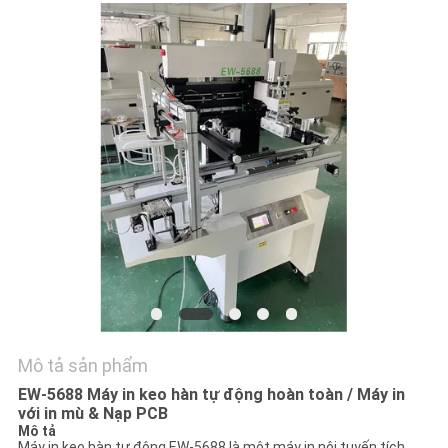
LIÊN
HỆ
VỚI
CHÚNG
TÔI
TIN
TỨC
SHOPPING
ON
LINE
Mô tả sản phẩm
EW-5688 Máy in keo hàn tự động hoàn toàn / Máy in
với in mù & Nạp PCB
SƠ
Mô tả
Máy in keo hàn tự động EW-5688 là một máy in nội tuyến tích