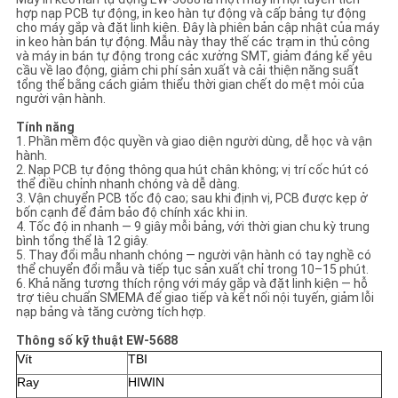
ĐỒ
hợp nạp PCB tự động, in keo hàn tự động và cấp bảng tự động
cho máy gắp và đặt linh kiện. Đây là phiên bản cập nhật của máy
TRANG
in keo hàn bán tự động. Mẫu này thay thế các trạm in thủ công
và máy in bán tự động trong các xưởng SMT, giảm đáng kể yêu
WEB
cầu về lao động, giảm chi phí sản xuất và cải thiện năng suất
tổng thể bằng cách giảm thiểu thời gian chết do mệt mỏi của
người vận hành.
CHÍNH
Tính năng
1. Phần mềm độc quyền và giao diện người dùng, dễ học và vận
SÁCH
hành.
2. Nạp PCB tự động thông qua hút chân không; vị trí cốc hút có
thể điều chỉnh nhanh chóng và dễ dàng.
BẢO
3. Vận chuyển PCB tốc độ cao; sau khi định vị, PCB được kẹp ở
bốn cạnh để đảm bảo độ chính xác khi in.
MẬT
4. Tốc độ in nhanh — 9 giây mỗi bảng, với thời gian chu kỳ trung
bình tổng thể là 12 giây.
5. Thay đổi mẫu nhanh chóng — người vận hành có tay nghề có
thể chuyển đổi mẫu và tiếp tục sản xuất chỉ trong 10–15 phút.
6. Khả năng tương thích rộng với máy gắp và đặt linh kiện — hỗ
trợ tiêu chuẩn SMEMA để giao tiếp và kết nối nội tuyến, giảm lỗi
nạp bảng và tăng cường tích hợp.
Thông số kỹ thuật EW-5688
Vít
TBI
Ray
HIWIN