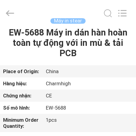
©
2016
-
2026
CHARMHIGH
Máy in stear
TECHNOLOGY
LIMITED.
EW-5688 Máy in dán hàn hoàn
TRANG
All
Rights
Reserved.
toàn tự động với in mù & tải
CHỦ
PCB
CÁC
SẢN
Place of Origin:
China
PHẨM
Hàng hiệu:
Charmhigh
Chứng nhận:
CE
VIDEO
Số mô hình:
EW-5688
VỀ
Minimum Order
1pcs
Quantity:
CHÚNG