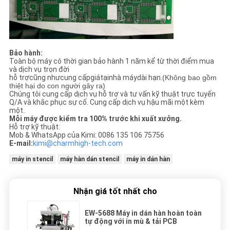
Bảo hành:
Toàn bộ máy có thời gian bảo hành 1 năm kể từ thời điểm mua
và dịch vụ trọn đời
hỗ trợcũng nhưcung cấpgiátạinhà máydài hạn.
(Không bao gồm
thiệt hại do con người gây ra)
Chúng tôi cung cấp dịch vụ hỗ trợ và tư vấn kỹ thuật trực tuyến
Q/A và khắc phục sự cố. Cung cấp dịch vụ hậu mãi một kèm
một
.
Mỗi máy được kiểm tra 100% trước khi xuất xưởng.
Hỗ trợ kỹ thuật:
Mob & WhatsApp của Kimi: 0086 135 106 75756
E-mail:
kimi@charmhigh-tech.com
máy in stencil
máy hàn dán stencil
máy in dán hàn
Nhận giá tốt nhất cho
EW-5688 Máy in dán hàn hoàn toàn
tự động với in mù & tải PCB