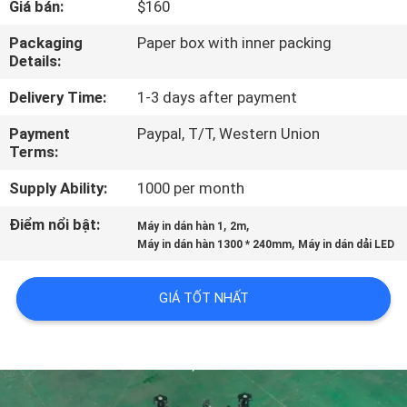
Giá bán:
$160
TÔI
Packaging
Paper box with inner packing
Details:
CHUYẾN
Delivery Time:
1-3 days after payment
THAM
QUAN
Payment
Paypal, T/T, Western Union
Terms:
NHÀ
Supply Ability:
1000 per month
MÁY
Điểm nổi bật:
,
,
Máy in dán hàn 1
2m
,
Máy in dán hàn 1300 * 240mm
Máy in dán dải LED
KIỂM
SOÁT
GIÁ TỐT NHẤT
CHẤT
LƯỢNG