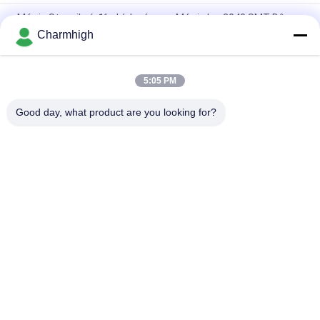
Máy in Stencil có độ chính xác cao Máy in lụa 3040 SMT Dây
chuyền sản xuất SMT thủ công
Charmhigh
Máy hàn dán bán tự động 3250, Máy in màn hình 320 * 500mm
5:05 PM
E6 Máy in màn hình tự động hoàn toàn SMT máy in dán hàn
600x350mm
Good day, what product are you looking for?
Danh mục phổ biến
Tất cả
các
Máy Móc Và Đặt 
Dây Chuyền Sản 
Máy Móc
Xuất SMT
Máy In Stear
Lò Nướng Reflow
Bộ Nạp SMT
Máy SMT Nhỏ
Máy Hái Và Đặt Máy 
Dây Chuyền Lắp Ráp 