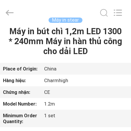
©
2016
-
2026
CHARMHIGH
Máy in stear
TECHNOLOGY
LIMITED.
Máy in bút chì 1,2m LED 1300
TRANG
All
Rights
Reserved.
* 240mm Máy in hàn thủ công
CHỦ
cho dải LED
CÁC
SẢN
Place of Origin:
China
PHẨM
Hàng hiệu:
Charmhigh
Chứng nhận:
CE
VIDEO
Model Number:
1.2m
VỀ
Minimum Order
1 set
Quantity:
CHÚNG