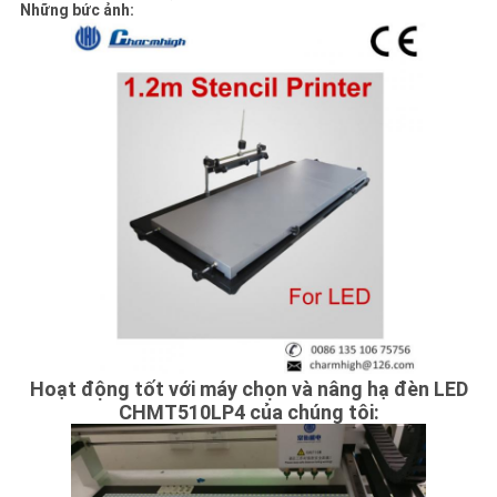
ĐỒ
Những bức ảnh:
TRANG
WEB
CHÍNH
SÁCH
BẢO
MẬT
Hoạt động tốt với máy chọn và nâng hạ đèn LED
CHMT510LP4 của chúng tôi: