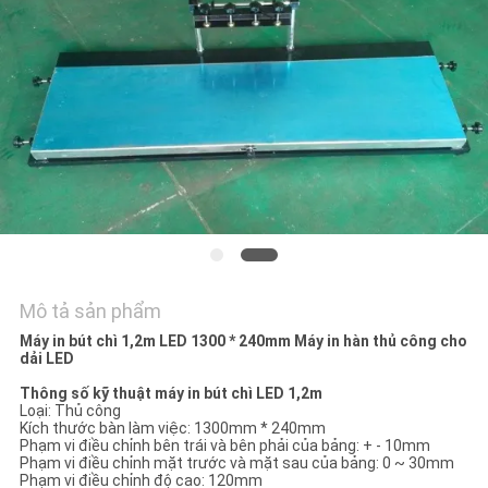
LIÊN
HỆ
VỚI
CHÚNG
TÔI
TIN
TỨC
Mô tả sản phẩm
SHOPPING
Máy in bút chì 1,2m LED 1300 * 240mm Máy in hàn thủ công cho
ON
dải LED
LINE
Thông số kỹ thuật máy in bút chì LED 1,2m
Loại: Thủ công
Kích thước bàn làm việc: 1300mm * 240mm
Phạm vi điều chỉnh bên trái và bên phải của bảng: + - 10mm
SƠ
Phạm vi điều chỉnh mặt trước và mặt sau của bảng: 0 ~ 30mm
Phạm vi điều chỉnh độ cao: 120mm