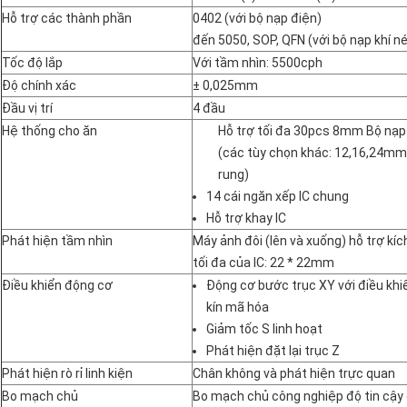
Hỗ trợ các thành phần
0402 (với bộ nạp điện)
đến 5050, SOP, QFN (với bộ nạp khí n
Tốc độ lắp
Với tầm nhìn: 5500cph
Độ chính xác
± 0,025mm
Đầu vị trí
4 đầu
Hệ thống cho ăn
Hỗ trợ tối đa 30pcs 8mm Bộ nạp
(các tùy chọn khác: 12,16,24mm
rung)
14 cái ngăn xếp IC chung
Hỗ trợ khay IC
Phát hiện tầm nhìn
Máy ảnh đôi (lên và xuống) hỗ trợ kí
tối đa của IC: 22 * ​​22mm
Điều khiển động cơ
Động cơ bước trục XY với điều khi
kín mã hóa
Giảm tốc S linh hoạt
Phát hiện đặt lại trục Z
Phát hiện rò rỉ linh kiện
Chân không và phát hiện trực quan
Bo mạch chủ
Bo mạch chủ công nghiệp độ tin cậy