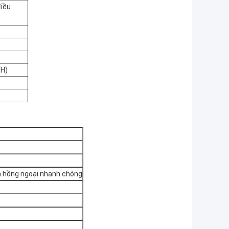
điều
(H)
m hồng ngoại nhanh chóng