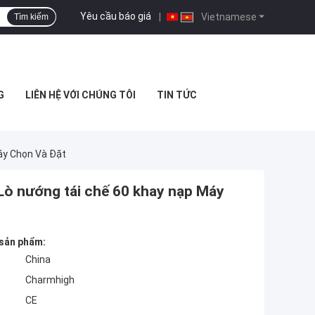
Yêu cầu báo giá
|
Vietnamese
Tìm kiếm
G
LIÊN HỆ VỚI CHÚNG TÔI
TIN TỨC
áy Chọn Và Đặt
Lò nướng tái chế 60 khay nạp Máy
 sản phẩm:
China
Charmhigh
CE