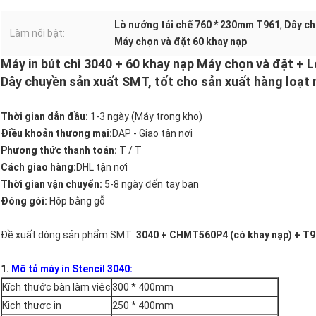
Lò nướng tái chế 760 * 230mm T961
,
Dây ch
Làm nổi bật:
Máy chọn và đặt 60 khay nạp
Máy in bút chì 3040 + 60 khay nạp Máy chọn và đặt + 
Dây chuyền sản xuất SMT, tốt cho sản xuất hàng loạt 
Thời gian dẫn đầu:
1-3 ngày (Máy trong kho)
Điều khoản thương mại:
DAP - Giao tận nơi
Phương thức thanh toán:
T / T
Cách giao hàng:
DHL tận nơi
Thời gian vận chuyển:
5-8 ngày đến tay bạn
Đóng gói:
Hộp bằng gỗ
Đề xuất dòng sản phẩm SMT:
3040 + CHMT560P4 (có khay nạp) + T
1.
Mô tả máy in Stencil 3040:
Kích thước bàn làm việc
300 * 400mm
Kich thươc in
250 * 400mm