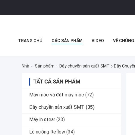
TRANG CHỦ
CÁC SẢN PHẨM
VIDEO
VỀ CHÚNG 
MUA SẮM TRỰC TUYẾN
Nhà
Sản phẩm
Dây chuyền sản xuất SMT
Dây Chuyề
TẤT CẢ SẢN PHẨM
Máy móc và đặt máy móc
(72)
Dây chuyền sản xuất SMT
(35)
Máy in stear
(23)
Lò nướng Reflow
(34)