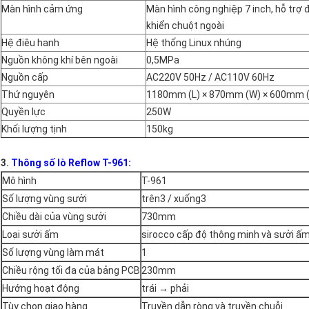
Màn hình cảm ứng
Màn hình công nghiệp 7 inch, hỗ trợ 
khiển chuột ngoài
Hệ điêu hanh
Hệ thống Linux nhúng
Nguồn không khí bên ngoài
0,5MPa
Nguồn cấp
AC220V 50Hz / AC110V 60Hz
Thứ nguyên
1180mm (L) × 870mm (W) × 600mm 
Quyền lực
250W
Khối lượng tịnh
150kg
3.
Thông số lò Reflow T-961:
Mô hình
T-961
Số lượng vùng sưởi
trên3 / xuống3
Chiều dài của vùng sưởi
730mm
Loại sưởi ấm
sirocco cấp độ thông minh và sưởi ấ
Số lượng vùng làm mát
1
Chiều rộng tối đa của bảng PCB
230mm
Hướng hoạt động
trái → phải
Tùy chọn giao hàng
Truyền dẫn ròng và truyền chuỗi