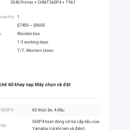
3040 Printer + CHMT560P4 + T961
uantity:
1
$7400 ~ $8600
s:
Wooden box
1-3 working days
T/T, Western Union
chế 60 khay nạp Máy chọn và đặt
560P4:
60 thức ăn, 4 đầu
560P4 hoạt động với bộ cấp liệu của
nạp:
Yamaha (cả khí nén và điện)