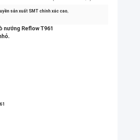
uyền sản xuất SMT chính xác cao
,
Lò nướng Reflow T961
nhỏ.
961