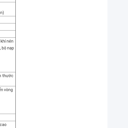
én)
 khí nén
, bộ nạp
ch thước
ển vòng
 cao