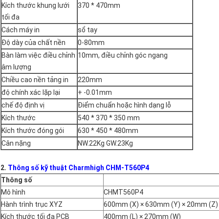
Kích thước khung lưới
370 * 470mm
tối đa
Cách máy in
sổ tay
Độ dày của chất nền
0-80mm
Bàn làm việc điều chỉnh
10mm, điều chỉnh góc ngang
âm lượng
Chiều cao nền tảng in
220mm
độ chính xác lặp lại
+ -0.01mm
chế độ định vị
Điểm chuẩn hoặc hình dạng lỗ
Kích thước
540 * 370 * 350 mm
Kích thước đóng gói
630 * 450 * 480mm
Cân nặng
NW.22Kg GW.23Kg
2.
Thông số kỹ thuật Charmhigh CHM-T560P4
Thông số
Mô hình
CHMT560P4
Hành trình trục XYZ
600mm (X) × 630mm (Y) × 20mm (Z)
Kích thước tối đa PCB
400mm (L) × 270mm (W)