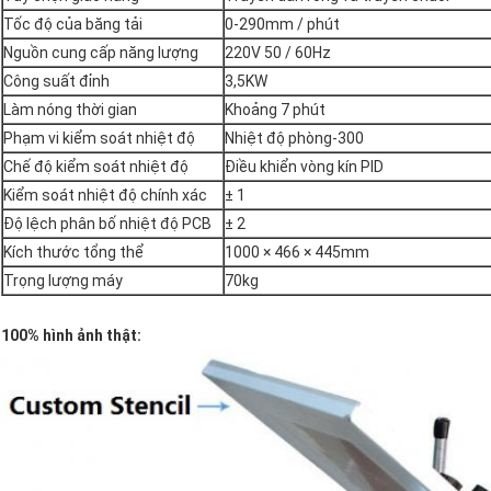
Tốc độ của băng tải
0-290mm / phút
Nguồn cung cấp năng lượng
220V 50 / 60Hz
Công suất đỉnh
3,5KW
Làm nóng thời gian
Khoảng 7 phút
Phạm vi kiểm soát nhiệt độ
Nhiệt độ phòng-300
Chế độ kiểm soát nhiệt độ
Điều khiển vòng kín PID
Kiểm soát nhiệt độ chính xác
± 1
Độ lệch phân bố nhiệt độ PCB
± 2
Kích thước tổng thể
1000 × 466 × 445mm
Trọng lượng máy
70kg
100% hình ảnh thật: