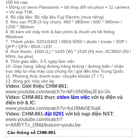
100 bộ nạp
ĐỒ
+ Động cơ servo Panasonic + bộ thay đổi vòi phun + 11 camera
+ Vít mài THK
TRANG
4. Bộ cấp liệu: Bộ cấp liệu Fuji Electric (mua riêng)
5. Khu vực PCB (3 tùy chọn): 450 * 380mm / 600 * 380mm /
WEB
1200 * 380mm
6. Đi kèm với máy tính & bàn phím & chuột với hệ thống
Windows
7. Thành phần: 0201/0402 / 0603-5050 / diode / triode / SOP /
CHÍNH
QFP / QFN / BGA / LED ...
8. Kích thước: 1600 (L) * 1430 (W) * 1530 (H) mm, AC380V (50 /
SÁCH
60Hz, ba pha)
9. Thời gian dẫn: 3-5 ngày làm việc
BẢO
10. Giao hàng: bằng đường hàng không / đường biển / nhận
trực tiếp từ nhà máy của chúng tôi / gửi đến kho Trung Quốc
MẬT
11. Phương thức thanh toán: chuyển khoản (T / T)
12. đóng gói: hộp ván ép
Video: Giới thiệu CHM-861:
www.youtube.com/watch?v=kFchN0IbqJE&t=3s
Video: CHM-861 thực
video làm việc
với tụ điện và
điện trở & IC:
www.youtube.com/watch?v=fuU9Me0ENa8
Video: CHM-861
đặt 0201
với bộ nạp điện NXT:
www.youtube.com/watch?
v=8Af6YTx_t3M&feature=youtu.be
Các thông số CHM-861