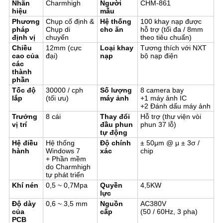
Nhãn
Charmhigh
Người
CHM-861
hiệu
mẫu
Phương
Chụp cố định &
Hệ thống
100 khay nạp được
pháp
Chụp di
cho ăn
hỗ trợ (tối đa / 8mm
định vị
chuyển
theo tiêu chuẩn)
Chiều
12mm (cực
Loại khay
Tương thích với NXT
cao của
đại)
nạp
bộ nạp điện
các
thành
phần
Tốc độ
30000 / cph
Số lượng
8 camera bay
lắp
(tối ưu)
máy ảnh
+1 máy ảnh IC
+2 Đánh dấu máy ảnh
Trưởng
8 cái
Thay đổi
Hỗ trợ (thư viện vòi
vị trí
đầu phun
phun 37 lỗ)
tự động
Hệ điều
Hệ thống
Độ chính
± 50μm @ μ ± 3σ /
hành
Windows 7
xác
chip
+ Phần mềm
do Charmhigh
tự phát triển
Khí nén
0,5 ~ 0,7Mpa
Quyền
4,5KW
lực
Độ dày
0,6 ~ 3,5 mm
Nguồn
AC380V
của
cấp
(50 / 60Hz, 3 pha)
PCB