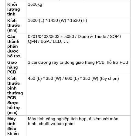
Khối
1600kg
lượng
tịnh
Kích
1600 (L) * 1430 (W) * 1530 (H)
thước
(mm)
Các
0201/0402/0603 ~ 5050 / Diode & Triode / SOP /
thành
QFN / BGA / LED, v.v.
phần
được
hỗ trợ
Giao
3 cái đường ray tự động giao hàng PCB, hỗ trợ PCB
hàng
PCB
Kích
450 (L) * 350 (W) / 600 (L) * 350 (W) (tùy chọn)
thước
bình
thường
PCB
được
hỗ trợ
(mm)
Máy
Máy tính công nghiệp tích hợp, đi kèm với màn
tính
hình, chuột và bàn phím
điều
khiển