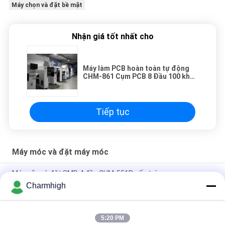
Máy chọn và đặt bề mặt
Nhận giá tốt nhất cho
Máy làm PCB hoàn toàn tự động
CHM-861 Cụm PCB 8 Đầu 100 khay
nạp
Tiếp tục
Máy móc và đặt máy móc
Máy gắp và đặt SMD 4 đầu CHM-551P cấu trúc gang
Charmhigh
Thiết kế hẹp Mô-đun TC06 độ chính xác cao Máy gắp và đặt
SMT 6 đầu Hỗ trợ 01005
5:20 PM
Charmhigh TM08 PCBA sản xuất SMT Chip Mounter