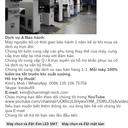
Dịch vụ & Bảo hành:
Máy nguyên bộ có thời gian bảo hành 1 năm kể từ khi mua và
dịch vụ trọn đời.
Chúng tôi luôn cung cấp các phụ tùng thay thế của máy, cung
cấp trực tiếp tại nhà máy với đảm bảo.
Chúng tôi cung cấp Q / A trực tuyến và hỗ trợ khắc phục sự cố
và dịch vụ tư vấn kỹ thuật.
Chúng tôi cung cấp dịch vụ sau bán hàng 1-1.
Mỗi máy 100%
kiểm tra tốt trước khi xuất xưởng.
Hô trợ ky thuật:
Kimi's Mob / WhatsApp: 0086 135 106 75756
Skype: kimiliu89
E-mail:
kimi@charmhigh-tech.com
Chào mừng bạn đến theo dõi chúng tôi trong
YouTube
:
www.youtube.com/channel/UCKRczL5Hywx59M_2SWGJOsA/vide
Nếu bạn muốn biết thêm thông tin, vui lòng liên hệ với chúng tôi
qua E-mail.
Chúng tôi sẽ trả lời bạn vào lần đầu tiên.
Máy chọn và đặt đèn LED SMT
Máy chọn và đặt mặt bàn