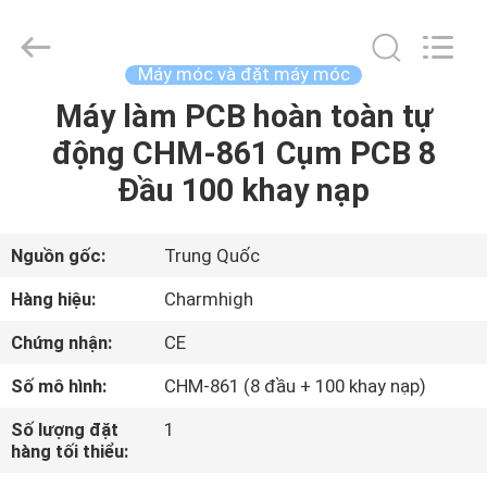
©
2016
-
2026
CHARMHIGH
Máy móc và đặt máy móc
TECHNOLOGY
LIMITED.
Máy làm PCB hoàn toàn tự
TRANG
All
Rights
Reserved.
động CHM-861 Cụm PCB 8
CHỦ
Đầu 100 khay nạp
CÁC
SẢN
Nguồn gốc:
Trung Quốc
PHẨM
Hàng hiệu:
Charmhigh
Chứng nhận:
CE
VIDEO
Số mô hình:
CHM-861 (8 đầu + 100 khay nạp)
VỀ
Số lượng đặt
1
hàng tối thiểu:
CHÚNG