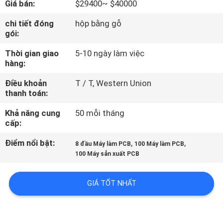
Giá bán:
$29400~ $40000
TÔI
chi tiết đóng
hộp bằng gỗ
gói:
CHUYẾN
Thời gian giao
5-10 ngày làm việc
THAM
hàng:
QUAN
Điều khoản
T / T, Western Union
NHÀ
thanh toán:
MÁY
Khả năng cung
50 mỗi tháng
cấp:
KIỂM
Điểm nổi bật:
,
,
8 đầu Máy làm PCB
100 Máy làm PCB
SOÁT
100 Máy sản xuất PCB
CHẤT
GIÁ TỐT NHẤT
LƯỢNG