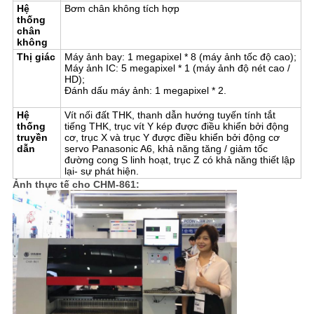
Hệ
Bơm chân không tích hợp
thống
chân
không
Thị giác
Máy ảnh bay: 1 megapixel * 8 (máy ảnh tốc độ cao);
Máy ảnh IC: 5 megapixel * 1 (máy ảnh độ nét cao /
HD);
Đánh dấu máy ảnh: 1 megapixel * 2.
Hệ
Vít nối đất THK, thanh dẫn hướng tuyến tính tắt
thống
tiếng THK, trục vít Y kép được điều khiển bởi động
truyền
cơ, trục X và trục Y được điều khiển bởi động cơ
dẫn
servo Panasonic A6, khả năng tăng / giảm tốc
đường cong S linh hoạt, trục Z có khả năng thiết lập
lại- sự phát hiện.
Ảnh thực tế cho CHM-861: