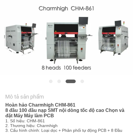
LIÊN
HỆ
VỚI
CHÚNG
TÔI
TIN
TỨC
SHOPPING
Mô tả sản phẩm
ON
Hoàn hảo Charmhigh CHM-861
LINE
8 đầu 100 đầu nạp SMT nội dòng tốc độ cao Chọn và
đặt Máy Máy làm PCB
1. Số hiệu: CHM-861
SƠ
2. Thương hiệu: Charmhigh
3. Cấu hình chính: Loại dọc + Phân phối tự động PCB + 8 Đầu