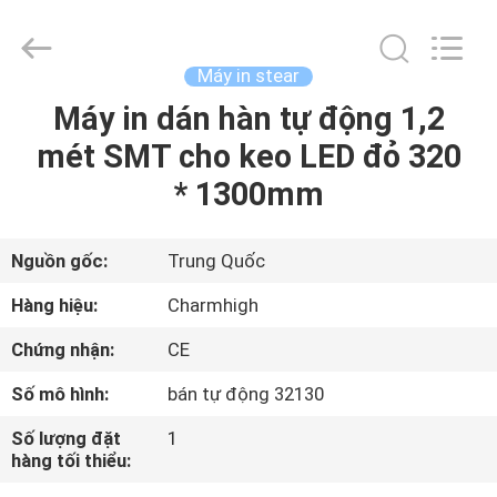
©
2016
-
2026
CHARMHIGH
Máy in stear
TECHNOLOGY
LIMITED.
Máy in dán hàn tự động 1,2
TRANG
All
Rights
Reserved.
mét SMT cho keo LED đỏ 320
CHỦ
* 1300mm
CÁC
SẢN
Nguồn gốc:
Trung Quốc
PHẨM
Hàng hiệu:
Charmhigh
Chứng nhận:
CE
VIDEO
Số mô hình:
bán tự động 32130
VỀ
Số lượng đặt
1
hàng tối thiểu:
CHÚNG