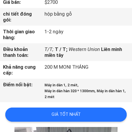
Giá bán:
$2700
TÔI
chi tiết đóng
hộp bằng gỗ
gói:
CHUYẾN
Thời gian giao
1-2 ngày
THAM
hàng:
QUAN
Điều khoản
T/T;
T / T;
Western Union
Liên minh
NHÀ
thanh toán:
miền tây
MÁY
Khả năng cung
200 M MONI THÁNG
cấp:
KIỂM
Điểm nổi bật:
,
,
Máy in dán 1
2 mét
,
,
SOÁT
Máy in dán hàn 320 * 1300mm
Máy in dán hàn 1
2 mét
CHẤT
LƯỢNG
GIÁ TỐT NHẤT