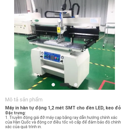
LIÊN
HỆ
VỚI
CHÚNG
TÔI
TIN
TỨC
SHOPPING
ON
Mô tả sản phẩm
LINE
Máy in hàn tự động 1,2 mét SMT cho đèn LED, keo đỏ
Đặc trưng:
1. Truyền động giá đỡ máy cạp bằng ray dẫn hướng chính xác
SƠ
của Hàn Quốc và động cơ điều tốc vô cấp để đảm bảo độ chính
xác của quá trình in.