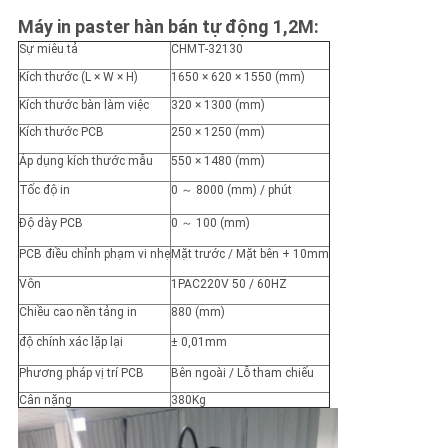
Máy in paster hàn bán tự động 1,2M:
Sự miêu tả
CHMT-32130
Kích thước (L × W × H)
1650 × 620 × 1550 (mm)
Kích thước bàn làm việc
320 × 1300 (mm)
Kích thước PCB
250 × 1250 (mm)
Áp dụng kích thước mẫu
550 × 1480 (mm)
Tốc độ in
0 ～ 8000 (mm) / phút
Độ dày PCB
0 ～ 100 (mm)
PCB điều chỉnh phạm vi nhẹ
Mặt trước / Mặt bên + 10mm
Vôn
1PAC220V 50 / 60HZ
Chiều cao nền tảng in
880 (mm)
độ chính xác lặp lại
± 0,01mm
Phương pháp vị trí PCB
Bên ngoài / Lỗ tham chiếu
Cân nặng
380Kg