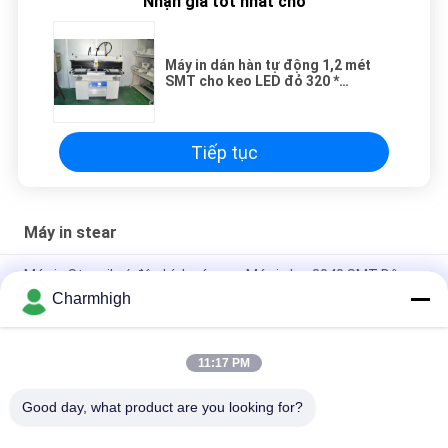
Nhận giá tốt nhất cho
Máy in dán hàn tự động 1,2 mét
SMT cho keo LED đỏ 320 *
1300mm
Tiếp tục
Máy in stear
Máy in Stencil có độ chính xác cao Máy in lụa 3040 SMT Dây
chuyền sản xuất SMT thủ công
Charmhigh
Máy hàn dán bán tự động 3250, Máy in màn hình 320 * 500mm
11:17 PM
E6 Máy in màn hình tự động hoàn toàn SMT máy in dán hàn
600x350mm
Good day, what product are you looking for?
Danh mục phổ biến
Tất cả