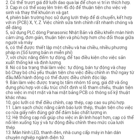
ĐỒ
2. Có thể trượt giá đỡ lưỡi dao qua lại để chọn vị trí in thích hợp.
3. Cạp in có thể xoay lên trên 45 độ để thuận tiện cho việc vệ
sinh và thay thế khuôn in và gạt.
TRANG
4, phiên bản trường học sử dụng lưới thép để di chuyển, kết hợp
với in (PCB) X, Y, Z. Việc chỉnh sửa tinh chỉnh rất nhanh chóng và
WEB
dễ dàng.
5, sử dụng PLC dòng Panasonic Nhật Bản và điều khiển màn hình
cảm ứng, đơn giản, thuận tiện và phù hợp hơn cho đối thoại giữa
người và máy
CHÍNH
6, có thể được thiết lập một chiều và hai chiều, nhiều phương
pháp in.(Số lượng bản in miễn phí)
SÁCH
7, với chức năng đếm tự động, để tạo điều kiện cho việc sản
xuất thống kê và định lượng.
BẢO
8. Nó có ba trạng thái làm việc: tự động, bán tự động và chạy
bộ.Chạy bộ chủ yếu thuận tiện cho việc điều chỉnh in thử ngay từ
MẬT
đầu.Mỗi hành động có thể được điều chỉnh độc lập.
9. Bàn làm việc được trang bị tấm nhôm tổ ong, giá đỡ và ống
đựng phù hợp với cấu trúc chốt định vị lỗ tham chiếu, thuận tiện
cho việc in một mặt và hai mặt bảng PCB có thông số kỹ thuật
khác nhau.
10, góc lưỡi có thể điều chỉnh, cạp thép, cạp cao su phù hợp.
11. Làm sạch chức năng cảnh báo lưới thép, thuận tiện cho việc
cọ rửa giấy nến đúng giờ để đảm bảo chất lượng in.
12. Hệ thống cạp nổi giúp cho việc in ấn linh hoạt hơn, cạp có thể
nổi lên xuống tùy ý và tự động điều chỉnh theo mức của lưới
thép.
13. Màn hình LED, thanh đèn, nhà cung cấp máy in hàn dán
chuyên nghiệp ngành điện tử.