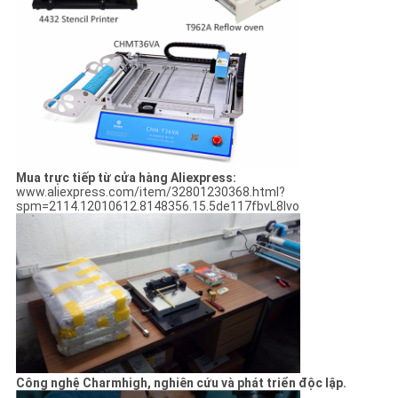
Mua trực tiếp từ cửa hàng Aliexpress:
www.aliexpress.com/item/32801230368.html?
spm=2114.12010612.8148356.15.5de117fbvL8lvo
Công nghệ Charmhigh, nghiên cứu và phát triển độc lập.