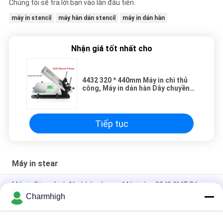
Chúng tôi sẽ trả lời bạn vào lần đầu tiên.
máy in stencil
máy hàn dán stencil
máy in dán hàn
Nhận giá tốt nhất cho
4432 320 * 440mm Máy in chì thủ
công, Máy in dán hàn Dây chuyền
sản xuất SMT
Tiếp tục
Máy in stear
Máy in Stencil có độ chính xác cao Máy in lụa 3040 SMT Dây
chuyền sản xuất SMT thủ công
Charmhigh
Máy hàn dán bán tự động 3250, Máy in màn hình 320 * 500mm