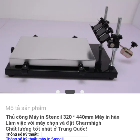
LIÊN
HỆ
VỚI
CHÚNG
TÔI
TIN
TỨC
SHOPPING
ON
Mô tả sản phẩm
LINE
Thủ công Máy in Stencil 320 * 440mm Máy in hàn
Làm việc với máy chọn và đặt Charmhigh
Chất lượng tốt nhất ở Trung Quốc!
SƠ
Thông số kỹ thuật:
Thông số kỹ thuật máy in Stencil