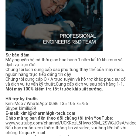
Sự bảo đảm:
Máy nguyên bộ có thời gian bảo hành 1 năm kể từ khi mua và
dịch vụ trọn đời.
Chúng tôi luôn cung cấp các phụ tùng thay thế của máy móc,
nguồn hàng trực tiếp đáng tin cậy.
Chúng tôi cung cấp Q / A trực tuyến và hỗ trợ khắc phục sự cố
và dịch vụ tư vấn kỹ thuật.Cung cấp dịch vụ sau bán hàng 1-1.
Mỗi máy 100% kiểm tra tốt trước khi xuất xưởng.
Hô trợ ky thuật:
Kimi Mob / WhatsApp: 0086 135 106 75756
Skype: kimiliu89
E-mail: kimi@charmhigh-tech.com
Chào mừng bạn đến theo dõi chúng tôi trên YouTube:
www.youtube.com/channel/UCKRczL5Hywx59M_2SWGJOsA/vide
Nếu bạn muốn xem thêm thông tin và video, vui lòng liên hệ với
chúng tôi qua E-mail.