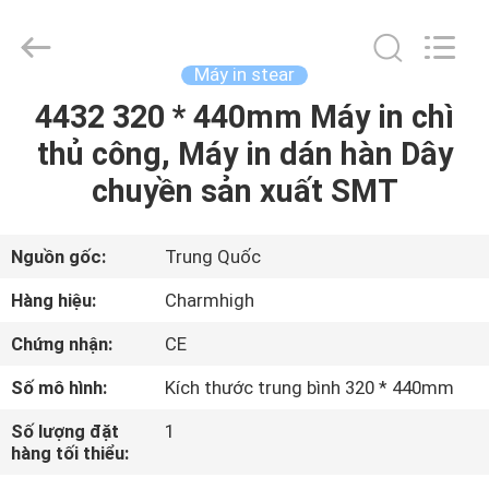
©
2016
-
2026
CHARMHIGH
Máy in stear
TECHNOLOGY
LIMITED.
4432 320 * 440mm Máy in chì
TRANG
All
Rights
Reserved.
thủ công, Máy in dán hàn Dây
CHỦ
chuyền sản xuất SMT
CÁC
SẢN
Nguồn gốc:
Trung Quốc
PHẨM
Hàng hiệu:
Charmhigh
Chứng nhận:
CE
VIDEO
Số mô hình:
Kích thước trung bình 320 * 440mm
VỀ
Số lượng đặt
1
hàng tối thiểu:
CHÚNG