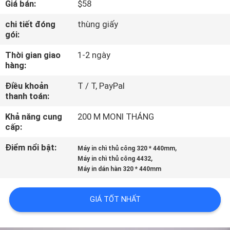
Giá bán:
$58
TÔI
chi tiết đóng
thùng giấy
gói:
CHUYẾN
Thời gian giao
1-2 ngày
THAM
hàng:
QUAN
Điều khoản
T / T, PayPal
NHÀ
thanh toán:
MÁY
Khả năng cung
200 M MONI THÁNG
cấp:
KIỂM
Điểm nổi bật:
,
Máy in chì thủ công 320 * 440mm
,
SOÁT
Máy in chì thủ công 4432
Máy in dán hàn 320 * 440mm
CHẤT
LƯỢNG
GIÁ TỐT NHẤT