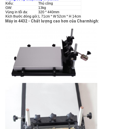
ĐỒ
Kiểu:
Thủ công
GW:
13kg
TRANG
Vùng in tối đa:
320 * 440mm
Kích thước đóng gói:
L 71cm * W 52cm * H 14cm
Máy in 4432 - Chất lượng cao hơn của Charmhigh:
WEB
CHÍNH
SÁCH
BẢO
MẬT