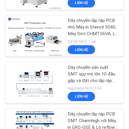
LIÊN HỆ
TÔI
Dây chuyền lắp ráp PCB
CHUYẾN
nhỏ Máy in Stencil 3040,
THAM
Máy Smt CHMT36VA, Lò
nướng 420 Reflow
QUAN
$4180 MOQ:1 set
LIÊN HỆ
NHÀ
MÁY
Dây chuyền sản xuất
SMT quy mô lớn 10 đầu
KIỂM
gắp và đặt cho lắp ráp
PCB trong ngành công
negotiable MOQ:1 bộ
SOÁT
nghiệp điện tử
LIÊN HỆ
CHẤT
LƯỢNG
Dây chuyền lắp ráp PCB
SMT Charmhigh với Máy
in GKG-GSE & Lò reflow