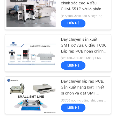
ĐỒ
chính xác cao 4 đầu
CHM-551P với lò phản
TRANG
phồng 4 vùng cho lắp ráp
$15,200~$18,000 MOQ:1 bộ
WEB
PCB
LIÊN HỆ
CHÍNH
Dây chuyền sản xuất
SMT cỡ vừa, 6 đầu TC06
SÁCH
Lắp ráp PCB hoàn chỉnh
BẢO
Sản xuất PCBA
$20400~$25000 MOQ:1 bộ
MẬT
LIÊN HỆ
Dây chuyền lắp ráp PCB,
Sản xuất hàng loạt Thiết
bị chọn và đặt SMT,
Công nghệ gắn bề mặt
$3750 not including shipping MOQ:1 bộ
LIÊN HỆ