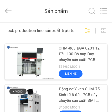
©
2016
-
Sản phẩm
2026
CHARMHIGH
TECHNOLOGY
LIMITED.
TRANG
All
Rights
pcb production line sản xuất trực tuyến
Reserved.
CHỦ
CHM-863 BGA 0201 12
CÁC
Đầu 100 Bộ nạp Dây
SẢN
chuyền sản xuất PCB
SMT
PHẨM
$36980 MOQ:1
LIÊN HỆ
VIDEO
Động cơ Y kép CHM-751
Kinh tế 6 đầu PCB dây
VỀ
chuyền sản xuất SMT
chọn và đặt máy
CHÚNG
$15600 MOQ:1