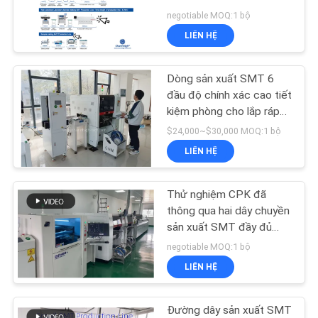
LIÊN
8 vùng
negotiable MOQ:1 bộ
HỆ
LIÊN HỆ
VỚI
CHÚNG
Dòng sản xuất SMT 6
TÔI
đầu độ chính xác cao tiết
kiệm phòng cho lắp ráp
PCB hiệu quả
$24,000~$30,000 MOQ:1 bộ
TIN
LIÊN HỆ
TỨC
Thử nghiệm CPK đã
SHOPPING
thông qua hai dây chuyền
sản xuất SMT đầy đủ
ON
Charmhigh CHM-861
negotiable MOQ:1 bộ
LINE
IPC9850 26000cph
LIÊN HỆ
SƠ
Đường dây sản xuất SMT