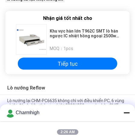
Nhận giá tốt nhất cho
Khu vực hàn lớn T962C SMT lò hàn
ngược IC nhiệt hồng ngoại 2500w,
Máy hàn ngược LED
MOQ：
1pcs
Tiếp tục
Lò nướng Reflow
Lò nướng lại CHM-PC6635 không chì với điều khiển PC, 6 vùng
nhiệt độ và diện tích gia nhiệt 2200*350mm cho hàn SMT
Charmhigh
CHM-F830 SMT thẳng đứng lò phản phồng 8 vùng Temp 1400
* 300mm Máy hàn không khí nóng
2:26 AM
CHM-6635 lò phản phồng 6 Temp. Zone (up6 + down6) 2200 *