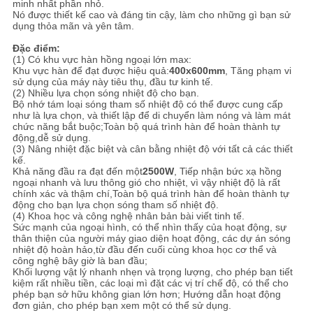
minh nhất phần nhỏ.
Nó được thiết kế cao và đáng tin cậy, làm cho những gì bạn sử
dụng thỏa mãn và yên tâm.
Đặc điểm:
(1) Có khu vực hàn hồng ngoại lớn max:
Khu vực hàn để đạt được hiệu quả:
400x600mm
, Tăng phạm vi
sử dụng của máy này tiêu thụ, đầu tư kinh tế.
(2) Nhiều lựa chọn sóng nhiệt độ cho bạn.
Bộ nhớ tám loại sóng tham số nhiệt độ có thể được cung cấp
như là lựa chọn, và thiết lập để di chuyển làm nóng và làm mát
chức năng bắt buộc;Toàn bộ quá trình hàn để hoàn thành tự
động,dễ sử dụng.
(3) Nâng nhiệt đặc biệt và cân bằng nhiệt độ với tất cả các thiết
kế.
Khả năng đầu ra đạt đến một
2500W
, Tiếp nhận bức xạ hồng
ngoại nhanh và lưu thông gió cho nhiệt, vì vậy nhiệt độ là rất
chính xác và thậm chí,Toàn bộ quá trình hàn để hoàn thành tự
động cho bạn lựa chọn sóng tham số nhiệt độ.
(4) Khoa học và công nghệ nhân bản bài viết tinh tế.
Sức mạnh của ngoại hình, có thể nhìn thấy của hoạt động, sự
thân thiện của người máy giao diện hoạt động, các dự án sóng
nhiệt độ hoàn hảo,từ đầu đến cuối cùng khoa học cơ thể và
công nghệ bây giờ là ban đầu;
Khối lượng vật lý nhanh nhẹn và trọng lượng, cho phép bạn tiết
kiệm rất nhiều tiền, các loại mì đặt các vị trí chế độ, có thể cho
phép bạn sở hữu không gian lớn hơn; Hướng dẫn hoạt động
đơn giản, cho phép bạn xem một có thể sử dụng.