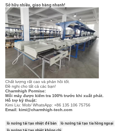
Sở hữu nhiều, giao hàng nhanh!
Chất lượng rất cao và phản hồi tốt.
Đề nghị cho tất cả các bạn!
Charmhigh Pormise:
Mỗi máy được kiểm tra 100% trước khi xuất phát.
Hỗ trợ kỹ thuật:
Kimi Liu: Mob/ WhatsApp: +86 135 106 75756
Email: kimi@charmhigh-tech.com
lò nướng tái tạo nhiệt để bàn
lò nướng tái tạo tia hồng ngoại
lò nướng tái tạo nhiệt không chì