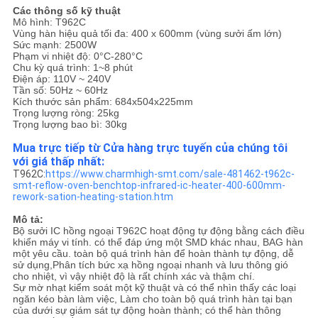
ĐỒ
Các thông số kỹ thuật
Mô hình: T962C
TRANG
Vùng hàn hiệu quả tối đa: 400 x 600mm (vùng sưởi ấm lớn)
Sức mạnh: 2500W
WEB
Phạm vi nhiệt độ: 0°C-280°C
Chu kỳ quá trình: 1~8 phút
Điện áp: 110V ~ 240V
Tần số: 50Hz ~ 60Hz
CHÍNH
Kích thước sản phẩm: 684x504x225mm
Trọng lượng ròng: 25kg
SÁCH
Trọng lượng bao bì: 30kg
Mua trực tiếp từ Cửa hàng trực tuyến của chúng tôi
BẢO
với giá thấp nhất:
MẬT
T962C:
https://www.charmhigh-smt.com/sale-481462-t962c-
smt-reflow-oven-benchtop-infrared-ic-heater-400-600mm-
rework-sation-heating-station.htm
Mô tả:
Bộ sưởi IC hồng ngoại T962C hoạt động tự động bằng cách điều
khiển máy vi tính. có thể đáp ứng một SMD khác nhau, BAG hàn
một yêu cầu. toàn bộ quá trình hàn để hoàn thành tự động, dễ
sử dụng,Phân tích bức xạ hồng ngoại nhanh và lưu thông gió
cho nhiệt, vì vậy nhiệt độ là rất chính xác và thậm chí.
Sự mờ nhạt kiểm soát một kỹ thuật và có thể nhìn thấy các loại
ngăn kéo bàn làm việc, Làm cho toàn bộ quá trình hàn tại bạn
của dưới sự giám sát tự động hoàn thành; có thể hàn thông