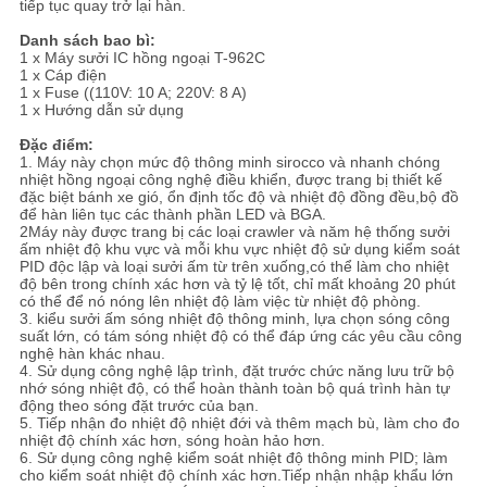
tiếp tục quay trở lại hàn.
Danh sách bao bì:
1 x Máy sưởi IC hồng ngoại T-962C
1 x Cáp điện
1 x Fuse ((110V: 10 A; 220V: 8 A)
1 x Hướng dẫn sử dụng
Đặc điểm:
1. Máy này chọn mức độ thông minh sirocco và nhanh chóng
nhiệt hồng ngoại công nghệ điều khiển, được trang bị thiết kế
đặc biệt bánh xe gió, ổn định tốc độ và nhiệt độ đồng đều,bộ đồ
để hàn liên tục các thành phần LED và BGA.
2Máy này được trang bị các loại crawler và năm hệ thống sưởi
ấm nhiệt độ khu vực và mỗi khu vực nhiệt độ sử dụng kiểm soát
PID độc lập và loại sưởi ấm từ trên xuống,có thể làm cho nhiệt
độ bên trong chính xác hơn và tỷ lệ tốt, chỉ mất khoảng 20 phút
có thể để nó nóng lên nhiệt độ làm việc từ nhiệt độ phòng.
3. kiểu sưởi ấm sóng nhiệt độ thông minh, lựa chọn sóng công
suất lớn, có tám sóng nhiệt độ có thể đáp ứng các yêu cầu công
nghệ hàn khác nhau.
4. Sử dụng công nghệ lập trình, đặt trước chức năng lưu trữ bộ
nhớ sóng nhiệt độ, có thể hoàn thành toàn bộ quá trình hàn tự
động theo sóng đặt trước của bạn.
5. Tiếp nhận đo nhiệt độ nhiệt đới và thêm mạch bù, làm cho đo
nhiệt độ chính xác hơn, sóng hoàn hảo hơn.
6. Sử dụng công nghệ kiểm soát nhiệt độ thông minh PID; làm
cho kiểm soát nhiệt độ chính xác hơn.Tiếp nhận nhập khẩu lớn