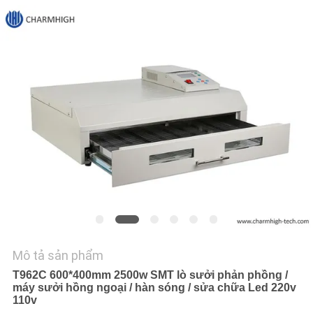
LIÊN
HỆ
VỚI
CHÚNG
TÔI
TIN
TỨC
SHOPPING
ON
LINE
Mô tả sản phẩm
T962C 600*400mm 2500w SMT lò sưởi phản phồng /
máy sưởi hồng ngoại / hàn sóng / sửa chữa Led 220v
SƠ
110v