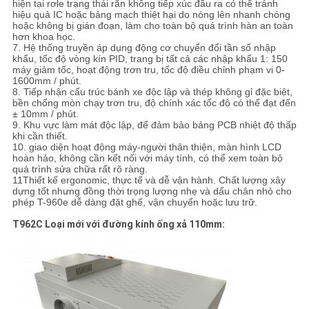
hiện tại rơle trạng thái rắn không tiếp xúc đầu ra có thể tránh
hiệu quả IC hoặc bảng mạch thiệt hại do nóng lên nhanh chóng
hoặc không bị gián đoạn, làm cho toàn bộ quá trình hàn an toàn
hơn khoa học.
7. Hệ thống truyền áp dụng động cơ chuyển đổi tần số nhập
khẩu, tốc độ vòng kín PID, trang bị tất cả các nhập khẩu 1: 150
máy giảm tốc, hoạt động trơn tru, tốc độ điều chỉnh phạm vi 0-
1600mm / phút.
8. Tiếp nhận cấu trúc bánh xe độc lập và thép không gỉ đặc biệt,
bền chống mòn chạy trơn tru, độ chính xác tốc độ có thể đạt đến
± 10mm / phút.
9. Khu vực làm mát độc lập, để đảm bảo bảng PCB nhiệt độ thấp
khi cần thiết.
10. giao diện hoạt động máy-người thân thiện, màn hình LCD
hoàn hảo, không cần kết nối với máy tính, có thể xem toàn bộ
quá trình sửa chữa rất rõ ràng.
11Thiết kế ergonomic, thực tế và dễ vận hành. Chất lượng xây
dựng tốt nhưng đồng thời trọng lượng nhẹ và dấu chân nhỏ cho
phép T-960e dễ dàng đặt ghế, vận chuyển hoặc lưu trữ.
T962C Loại mới với đường kính ống xả 110mm: