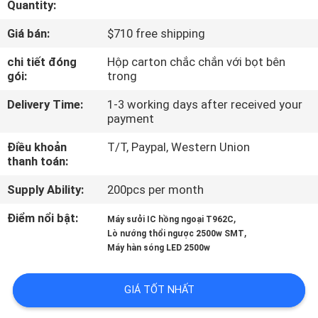
Quantity:
TÔI
Giá bán:
$710 free shipping
CHUYẾN
chi tiết đóng
Hộp carton chắc chắn với bọt bên
gói:
trong
THAM
QUAN
Delivery Time:
1-3 working days after received your
payment
NHÀ
Điều khoản
T/T, Paypal, Western Union
MÁY
thanh toán:
Supply Ability:
200pcs per month
KIỂM
Điểm nổi bật:
,
SOÁT
Máy sưởi IC hồng ngoại T962C
,
Lò nướng thổi ngược 2500w SMT
CHẤT
Máy hàn sóng LED 2500w
LƯỢNG
GIÁ TỐT NHẤT