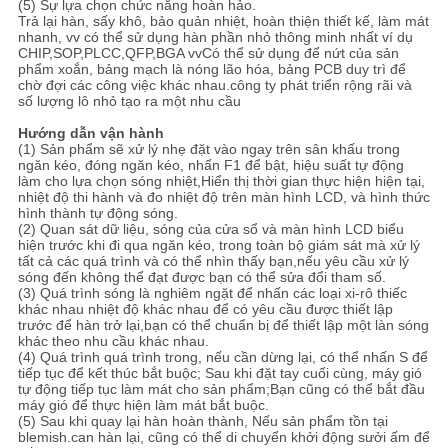
(5) Sự lựa chọn chức năng hoàn hảo.
Trả lại hàn, sấy khô, bảo quản nhiệt, hoàn thiện thiết kế, làm mát
nhanh, vv có thể sử dụng hàn phần nhỏ thông minh nhất ví dụ
CHIP,SOP,PLCC,QFP,BGA vvCó thể sử dụng để nứt của sản
phẩm xoắn, bảng mạch là nóng lão hóa, bảng PCB duy trì để
chờ đợi các công việc khác nhau.công ty phát triển rộng rãi và
số lượng lô nhỏ tạo ra một nhu cầu
Hướng dẫn vận hành
(1) Sản phẩm sẽ xử lý nhẹ đặt vào ngay trên sân khấu trong
ngăn kéo, đóng ngăn kéo, nhấn F1 để bật, hiệu suất tự động
làm cho lựa chọn sóng nhiệt,Hiển thị thời gian thực hiện hiện tại,
nhiệt độ thi hành và đo nhiệt độ trên màn hình LCD, và hình thức
hình thành tự động sóng.
(2) Quan sát dữ liệu, sóng của cửa sổ và màn hình LCD biểu
hiện trước khi đi qua ngăn kéo, trong toàn bộ giám sát mà xử lý
tất cả các quá trình và có thể nhìn thấy bạn,nếu yêu cầu xử lý
sóng đến không thể đạt được bạn có thể sửa đổi tham số.
(3) Quá trình sóng là nghiêm ngặt để nhấn các loại xi-rô thiếc
khác nhau nhiệt độ khác nhau để có yêu cầu được thiết lập
trước để hàn trở lại,bạn có thể chuẩn bị để thiết lập một làn sóng
khác theo nhu cầu khác nhau.
(4) Quá trình quá trình trong, nếu cần dừng lại, có thể nhấn S để
tiếp tục để kết thúc bắt buộc; Sau khi đặt tay cuối cùng, máy gió
tự động tiếp tục làm mát cho sản phẩm;Bạn cũng có thể bắt đầu
máy gió để thực hiện làm mát bắt buộc.
(5) Sau khi quay lại hàn hoàn thành, Nếu sản phẩm tồn tại
blemish.can hàn lại, cũng có thể di chuyển khởi động sưởi ấm để