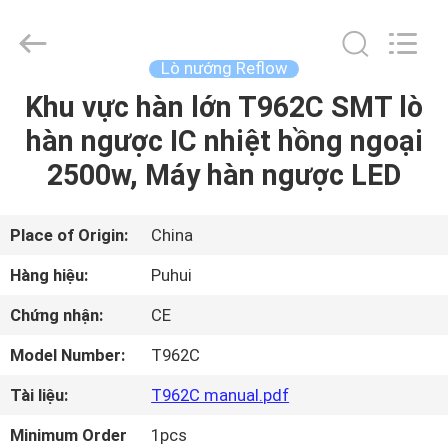
©
2016
-
2026
CHARMHIGH
Lò nướng Reflow
TECHNOLOGY
LIMITED.
Khu vực hàn lớn T962C SMT lò
TRANG
All
Rights
Reserved.
hàn ngược IC nhiệt hồng ngoại
CHỦ
2500w, Máy hàn ngược LED
CÁC
SẢN
Place of Origin:
China
PHẨM
Hàng hiệu:
Puhui
Chứng nhận:
CE
VIDEO
Model Number:
T962C
VỀ
Tài liệu:
T962C manual.pdf
CHÚNG
Minimum Order
1pcs