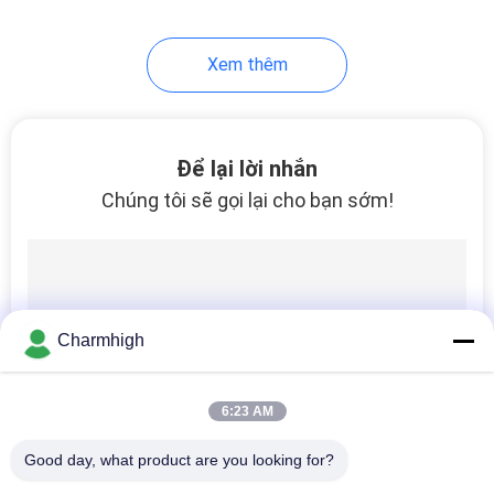
10
Xem thêm
Phụ kiện SMT
Để lại lời nhắn
Chúng tôi sẽ gọi lại cho bạn sớm!
6
Máy hàn sóng
Charmhigh
6:23 AM
Good day, what product are you looking for?