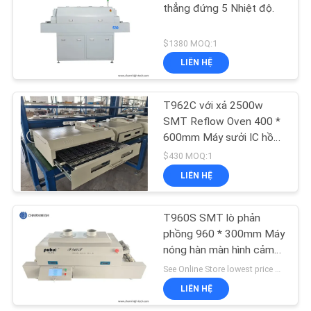
ĐỒ
thẳng đứng 5 Nhiệt độ.
TRANG
19
$1380 MOQ:1
WEB
Máy hái và đặt máy
LIÊN HỆ
SM
CHÍNH
T962C với xả 2500w
SMT Reflow Oven 400 *
SÁCH
600mm Máy sưởi IC hồng
BẢO
ngoại BGA SMD SMT
$430 MOQ:1
MẬT
Heating Sation
LIÊN HỆ
8
Dây chuyền lắp ráp
T960S SMT lò phản
phồng 960 * 300mm Máy
PCB
nóng hàn màn hình cảm
ứng Khu vực nhiệt độ 5
See Online Store lowest price MOQ:1
LIÊN HỆ