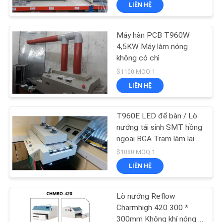
LIÊN HỆ
TÔI
Máy hàn PCB T960W
CHUYẾN
23
4,5KW Máy làm nóng
THAM
không có chì
Máy in stear
QUAN
$1100 MOQ:1
LIÊN HỆ
NHÀ
MÁY
T960E LED để bàn / Lò
nướng tái sinh SMT hồng
KIỂM
ngoại BGA Trạm làm lại
34
SMD hồng ngoại
$1080 MOQ:1
SOÁT
LIÊN HỆ
CHẤT
Lò nướng Reflow
LƯỢNG
Lò nướng Reflow
Charmhigh 420 300 *
300mm Không khí nóng +