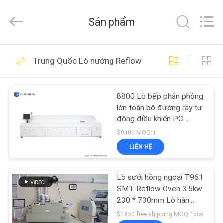
©
2016
-
Sản phẩm
2026
CHARMHIGH
TECHNOLOGY
LIMITED.
TRANG
All
74
Rights
Trung Quốc Lò nướng Reflow
Reserved.
CHỦ
Máy móc và đặt
máy móc
8800 Lò bếp phản phồng
CÁC
lớn toàn bộ đường ray tự
SẢN
động điều khiển PC
Không có chì
PHẨM
$9100 MOQ:1
3180x500mm
LIÊN HỆ
37
VIDEO
Dây chuyền sản xuất
Lò sưởi hồng ngoại T961
SMT Reflow Oven 3.5kw
VỀ
SMT
230 * 730mm Lò hàn
Puhui T-961
CHÚNG
$1850 free shipping MOQ:1pcs