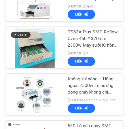
LIÊN
Trạm sưởi SMT 2500w
$420 MOQ:1pcs
HỆ
hồng ngoại
LIÊN HỆ
VỚI
21
CHÚNG
T962A Plus SMT Reflow
Bộ nạp SMT
TÔI
Oven 450 * 370mm
2300w Máy ​​sưởi IC hồng
ngoại PCB hàn T962A +
$420 MOQ:1
TIN
LIÊN HỆ
TỨC
Không khí nóng + Hồng
21
SHOPPING
ngoại 2500w Lò nướng
dòng chảy không chì
ON
Máy SMT nhỏ
Trạm sưởi CHMRO-420
$568 free shipping MOQ:1pcs
LINE
SMD
LIÊN HỆ
SƠ
530 Lò nấu chảy SMT