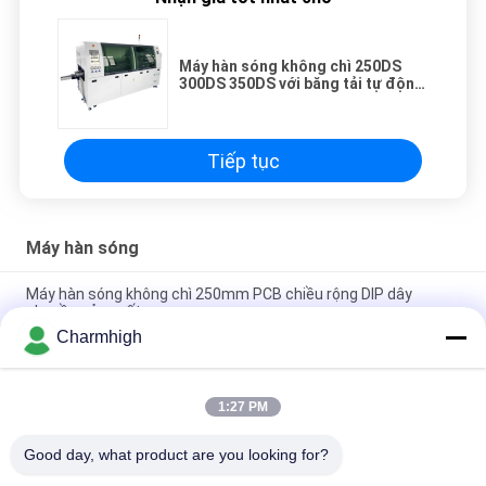
Máy hàn sóng không chì 250DS
300DS 350DS với băng tải tự động
cho dây chuyền sản xuất DIP PCB
Tiếp tục
Máy hàn sóng
Máy hàn sóng không chì 250mm PCB chiều rộng DIP dây
chuyền sản xuất
Charmhigh
PC Control Máy hàn sóng không chì PC250DS, PC300DS,
PC350DS cho dây chuyền sản xuất PCB DIP
1:27 PM
Máy hàn sóng chọn lọc trực tuyến đơn đầu Industrial PC
Control 200B
Good day, what product are you looking for?