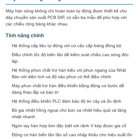
ĐỒ
Máy hàn sóng không chì hoàn toàn tự động được thiết kế cho
TRANG
dây chuyền sản xuất PCB DIP, có sẵn ba mẫu để phù hợp với
WEB
các chiều rộng bảng khác nhau.
Tính năng chính
CHÍNH
Hệ thống cấp liệu tự động với cơ cấu cấp bảng đồng bộ
SÁCH
Điều chỉnh tốc độ biến tần để kiểm soát chiều cao sóng độc
lập
BẢO
Hệ thống phun chất trợ hàn kiểu vòi phun ngang của Nhật
MẬT
Bản với diện tích và độ sâu phun có thể điều chỉnh
Máy phun chất trợ hàn điều khiển bằng động cơ bước dễ
dàng tháo lắp và bảo trì
Hệ thống điều khiển PLC đảm bảo độ tin cậy và ổn định
Bộ gia nhiệt hồng ngoại cho bức xạ nhiệt hiệu quả và tăng
nhiệt nhanh
Ngón tay hàn hợp kim đặc biệt với rãnh V kép được gia cố
Động cơ hàn biến tần tần số cao nhập khẩu cho hiệu suất ổn