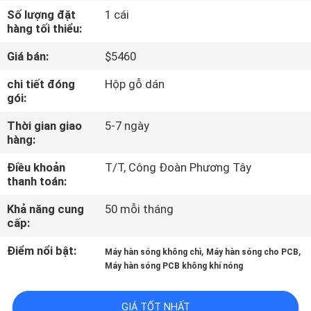
TÔI
Số lượng đặt
1 cái
hàng tối thiểu:
CHUYẾN
Giá bán:
$5460
THAM
chi tiết đóng
Hộp gỗ dán
gói:
QUAN
NHÀ
Thời gian giao
5-7 ngày
hàng:
MÁY
Điều khoản
T/T, Công Đoàn Phương Tây
thanh toán:
KIỂM
Khả năng cung
50 mỗi tháng
SOÁT
cấp:
CHẤT
Điểm nổi bật:
,
,
Máy hàn sóng không chì
Máy hàn sóng cho PCB
LƯỢNG
Máy hàn sóng PCB không khí nóng
GIÁ TỐT NHẤT