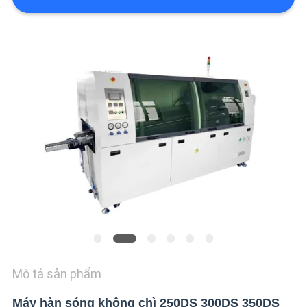
LIÊN
HỆ
VỚI
CHÚNG
TÔI
TIN
TỨC
SHOPPING
ON
LINE
Mô tả sản phẩm
SƠ
Máy hàn sóng không chì 250DS 300DS 350DS