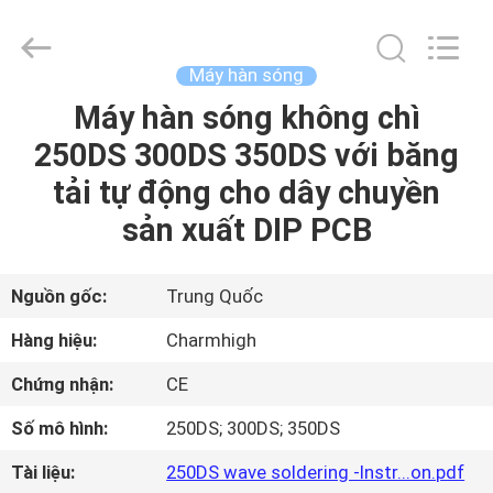
©
2016
-
2026
CHARMHIGH
Máy hàn sóng
TECHNOLOGY
LIMITED.
Máy hàn sóng không chì
TRANG
All
Rights
Reserved.
250DS 300DS 350DS với băng
CHỦ
tải tự động cho dây chuyền
CÁC
sản xuất DIP PCB
SẢN
PHẨM
Nguồn gốc:
Trung Quốc
Hàng hiệu:
Charmhigh
VIDEO
Chứng nhận:
CE
Số mô hình:
250DS; 300DS; 350DS
VỀ
CHÚNG
Tài liệu:
250DS wave soldering -Instr...on.pdf