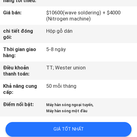
hàng tối thiểu:
TÔI
Giá bán:
$10600(wave soldering) + $4000
(Nitrogen machine)
CHUYẾN
chi tiết đóng
Hộp gỗ dán
THAM
gói:
QUAN
Thời gian giao
5-8 ngày
NHÀ
hàng:
MÁY
Điều khoản
TT; Wester union
thanh toán:
KIỂM
Khả năng cung
50 mỗi tháng
cấp:
SOÁT
Điểm nổi bật:
,
CHẤT
Máy hàn sóng ngoại tuyến
Máy hàn sóng một đầu
LƯỢNG
GIÁ TỐT NHẤT