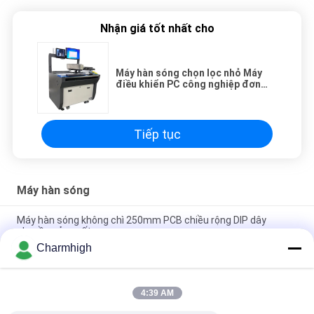
Nhận giá tốt nhất cho
Máy hàn sóng chọn lọc nhỏ Máy
điều khiển PC công nghiệp đơn
đầu không dây 200B
Tiếp tục
Máy hàn sóng
Máy hàn sóng không chì 250mm PCB chiều rộng DIP dây
chuyền sản xuất
Charmhigh
PC Control Máy hàn sóng không chì PC250DS, PC300DS,
PC350DS cho dây chuyền sản xuất PCB DIP
4:39 AM
Máy hàn sóng chọn lọc trực tuyến đơn đầu Industrial PC
Control 200B