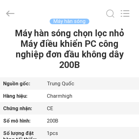
©
2016
-
2026
CHARMHIGH
Máy hàn sóng
TECHNOLOGY
LIMITED.
Máy hàn sóng chọn lọc nhỏ
TRANG
All
Rights
Reserved.
Máy điều khiển PC công
CHỦ
nghiệp đơn đầu không dây
CÁC
200B
SẢN
PHẨM
Nguồn gốc:
Trung Quốc
Hàng hiệu:
Charmhigh
VIDEO
Chứng nhận:
CE
Số mô hình:
200B
VỀ
CHÚNG
Số lượng đặt
1pcs