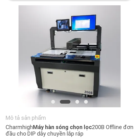
LIÊN
HỆ
VỚI
CHÚNG
TÔI
TIN
TỨC
SHOPPING
ON
LINE
Mô tả sản phẩm
Charmhigh
Máy hàn sóng chọn lọc
200B Offline đơn
SƠ
đầu cho DIP dây chuyền lắp ráp