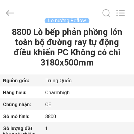
©
2016
-
2026
CHARMHIGH
Lò nướng Reflow
TECHNOLOGY
LIMITED.
8800 Lò bếp phản phồng lớn
TRANG
All
Rights
Reserved.
toàn bộ đường ray tự động
CHỦ
điều khiển PC Không có chì
CÁC
3180x500mm
SẢN
PHẨM
Nguồn gốc:
Trung Quốc
Hàng hiệu:
Charmhigh
VIDEO
Chứng nhận:
CE
Số mô hình:
8800
VỀ
CHÚNG
Số lượng đặt
1