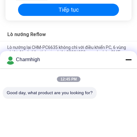
Tiếp tục
Lò nướng Reflow
Lò nướng lại CHM-PC6635 không chì với điều khiển PC, 6 vùng
nhiệt độ và diện tích gia nhiệt 2200*350mm cho hàn SMT
Charmhigh
CHM-F830 SMT thẳng đứng lò phản phồng 8 vùng Temp 1400
* 300mm Máy hàn không khí nóng
12:45 PM
CHM-6635 lò phản phồng 6 Temp. Zone (up6 + down6) 2200 *
350mm SMT máy hàn phản phồng
Good day, what product are you looking for?
Danh mục phổ biến
Tất cả
các
Máy Móc Và Đặt 
Dây Chuyền Sản 
Máy Móc
Xuất SMT