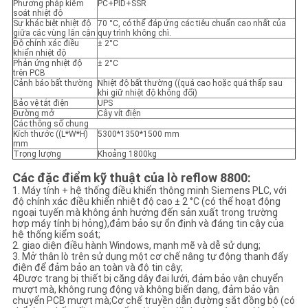
Phương pháp kiểm
PC+PID+SSR
soát nhiệt độ
Sự khác biệt nhiệt độ
70 °C, có thể đáp ứng các tiêu chuẩn cao nhất của
giữa các vùng lân cận
quy trình không chì.
Độ chính xác điều
± 2°C
khiển nhiệt độ
Phản ứng nhiệt độ
± 2°C
trên PCB
Cảnh báo bất thường
Nhiệt độ bất thường ((quá cao hoặc quá thấp sau
khi giữ nhiệt độ không đổi)
Bảo vệ tắt điện
UPS
Đường mở
Cây vít điện
Các thông số chung
Kích thước ((L*W*H)
5300*1350*1500 mm
mm
Trọng lượng
Khoảng 1800kg
Các đặc điểm kỹ thuật của lò reflow 8800:
1. Máy tính + hệ thống điều khiển thông minh Siemens PLC, với
độ chính xác điều khiển nhiệt độ cao ± 2 °C (có thể hoạt động
ngoại tuyến mà không ảnh hưởng đến sản xuất trong trường
hợp máy tính bị hỏng),đảm bảo sự ổn định và đáng tin cậy của
hệ thống kiểm soát;
2. giao diện điều hành Windows, mạnh mẽ và dễ sử dụng;
3. Mở thân lò trên sử dụng một cơ chế nâng tự động thanh đẩy
điện để đảm bảo an toàn và độ tin cậy;
4Được trang bị thiết bị căng dây đai lưới, đảm bảo vận chuyển
mượt mà, không rung động và không biến dạng, đảm bảo vận
chuyển PCB mượt mà;Cơ chế truyền dẫn đường sắt đồng bộ (có