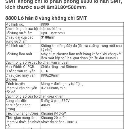
SMT không chì lò phản phồng 8800 lò hàn SMT,
ĐỒ
kích thước sưởi ấm
3180*500mm
TRANG
8800 Lò hàn 8 vùng không chì SMT
WEB
Mô hình số.
8800
Các thông số của bộ phận sưởi ấm
Số vùng sưởi ấm
Up8 + Bottom8
Chiều dài của các
3180mm
CHÍNH
vùng sưởi ấm
Mô hình sưởi ấm
Không khí nóng đầy đủ (lên và xuống trong một chu
SÁCH
kỳ nhỏ)
Số vùng làm mát
Máy quạt plasma làm mát bằng không khí cộng với
làm mát lớp phủ hai giai đoạn (chiều dài 800MM)
BẢO
Các thông số về các bộ phận vận chuyển
Max.Width Of PCB
Chiều rộng lưới 500mm
MẬT
Hướng vận chuyển
L→R
Chiều cao máy vận
880±20mm
chuyển
Trình truyền
Màng + đường ray tự động
Phạm vi vận chuyển
0-2000mm/min
tốc độ
Các thông số của bộ phận điều khiển
Cung cấp điện
5 dây, 3 pha, 380V
Khởi động năng
48KW
lượng
Tiêu thụ năng lượng
Khoảng 8-10KW
Thời gian nóng lên
Khoảng 20 phút.
Phạm vi thiết lập nhiệt
Nhiệt độ phòng - 380°C
độ