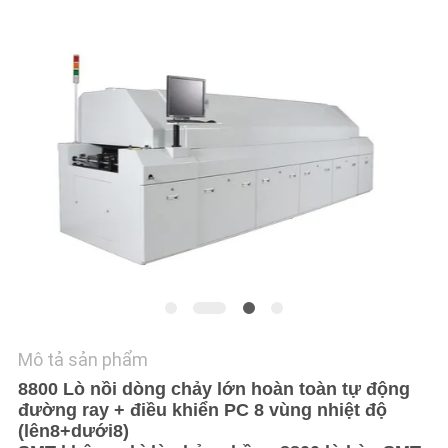
LIÊN
HỆ
VỚI
CHÚNG
TÔI
TIN
TỨC
SHOPPING
ON
Mô tả sản phẩm
LINE
8800 Lò nồi dòng chảy lớn hoàn toàn tự động
đường ray + điều khiển PC 8 vùng nhiệt độ
SƠ
(lên8+dưới8)