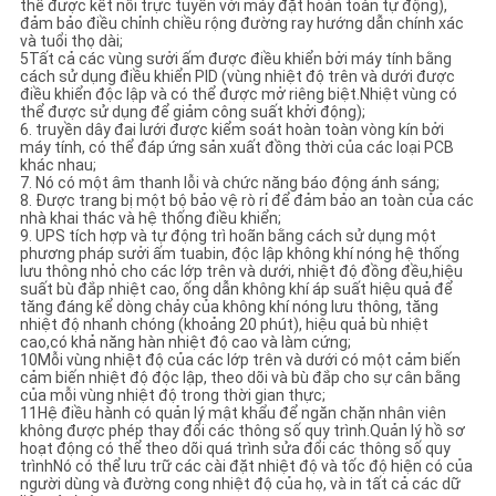
thể được kết nối trực tuyến với máy đặt hoàn toàn tự động),
đảm bảo điều chỉnh chiều rộng đường ray hướng dẫn chính xác
và tuổi thọ dài;
5Tất cả các vùng sưởi ấm được điều khiển bởi máy tính bằng
cách sử dụng điều khiển PID (vùng nhiệt độ trên và dưới được
điều khiển độc lập và có thể được mở riêng biệt.Nhiệt vùng có
thể được sử dụng để giảm công suất khởi động);
6. truyền dây đai lưới được kiểm soát hoàn toàn vòng kín bởi
máy tính, có thể đáp ứng sản xuất đồng thời của các loại PCB
khác nhau;
7. Nó có một âm thanh lỗi và chức năng báo động ánh sáng;
8. Được trang bị một bộ bảo vệ rò rỉ để đảm bảo an toàn của các
nhà khai thác và hệ thống điều khiển;
9. UPS tích hợp và tự động trì hoãn bằng cách sử dụng một
phương pháp sưởi ấm tuabin, độc lập không khí nóng hệ thống
lưu thông nhỏ cho các lớp trên và dưới, nhiệt độ đồng đều,hiệu
suất bù đắp nhiệt cao, ống dẫn không khí áp suất hiệu quả để
tăng đáng kể dòng chảy của không khí nóng lưu thông, tăng
nhiệt độ nhanh chóng (khoảng 20 phút), hiệu quả bù nhiệt
cao,có khả năng hàn nhiệt độ cao và làm cứng;
10Mỗi vùng nhiệt độ của các lớp trên và dưới có một cảm biến
cảm biến nhiệt độ độc lập, theo dõi và bù đắp cho sự cân bằng
của mỗi vùng nhiệt độ trong thời gian thực;
11Hệ điều hành có quản lý mật khẩu để ngăn chặn nhân viên
không được phép thay đổi các thông số quy trình.Quản lý hồ sơ
hoạt động có thể theo dõi quá trình sửa đổi các thông số quy
trìnhNó có thể lưu trữ các cài đặt nhiệt độ và tốc độ hiện có của
người dùng và đường cong nhiệt độ của họ, và in tất cả các dữ