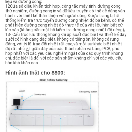
liệu và đường cong;
12Cửa sổ điều khiển tích hợp, công tắc máy tính, đường cong
thử nghiệm, đường cong in và dữ liệu truyền có thể dễ dàng vận
hành, với thiết kế thân thiện với người dùng.Được trang bị hệ
thống kiểm tra trực tuyến đường cong nhiệt độ ba kênh, có thể
phát hiện đường cong nhiệt độ thực tế của vật liệu hàn bất cứ
lúc nào (không cần một bộ kiểm tra đường cong nhiệt độ riêng);
13- Cấu trúc lưu thông không khí áp suất đặc biệt và thiết kế dây
sưởi có hình dạng đặc biệt, không có tiếng ồn, không có rung
động, với tỷ lệ trao đổi nhiệt rất cao,và một sự khác biệt nhiệt
độ rất nhỏ △t giữa đáy của các thành phần và bảng PCB, phù
hợp nhất với các yêu cầu nghiêm ngặt của các quy trình không
chì, đặc biệt là đối với các sản phẩm không chì với các yêu cầu
hàn khó khăn cao.
Hình ảnh thật cho 8800: