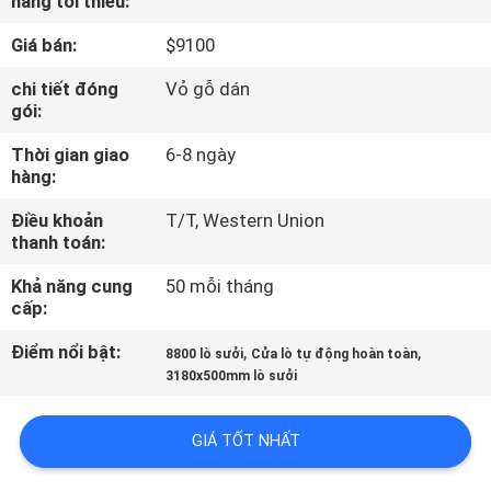
hàng tối thiểu:
TÔI
Giá bán:
$9100
CHUYẾN
chi tiết đóng
Vỏ gỗ dán
gói:
THAM
Thời gian giao
6-8 ngày
QUAN
hàng:
NHÀ
Điều khoản
T/T, Western Union
MÁY
thanh toán:
Khả năng cung
50 mỗi tháng
KIỂM
cấp:
SOÁT
Điểm nổi bật:
,
,
8800 lò sưởi
Cửa lò tự động hoàn toàn
CHẤT
3180x500mm lò sưởi
LƯỢNG
GIÁ TỐT NHẤT