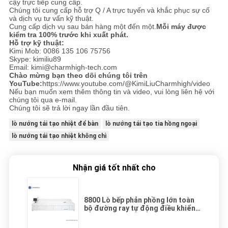
cậy trực tiếp cung cấp.
Chúng tôi cung cấp hỗ trợ Q / A trực tuyến và khắc phục sự cố
và dịch vụ tư vấn kỹ thuật.
Cung cấp dịch vụ sau bán hàng một đến một.
Mỗi máy được
kiểm tra 100% trước khi xuất phát.
Hỗ trợ kỹ thuật:
Kimi Mob: 0086 135 106 75756
Skype: kimiliu89
Email: kimi@charmhigh-tech.com
Chào mừng bạn theo dõi chúng tôi trên
YouTube:
https://www.youtube.com/@KimiLiuCharmhigh/video
Nếu bạn muốn xem thêm thông tin và video, vui lòng liên hệ với
chúng tôi qua e-mail.
Chúng tôi sẽ trả lời ngay lần đầu tiên.
lò nướng tái tạo nhiệt để bàn
lò nướng tái tạo tia hồng ngoại
lò nướng tái tạo nhiệt không chì
Nhận giá tốt nhất cho
8800 Lò bếp phản phồng lớn toàn
bộ đường ray tự động điều khiển
PC Không có chì 3180x500mm